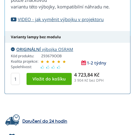
pouze značkovou
variantu této výbojky, kompatibilní náhradu ne.
VIDEO - jak vyměnit výbojku v projektoru
Varianty lampy bez modulu
ORIGINÁLNÍ
výbojka OSRAM
Kód produktu:
Z93679OOB
Kvalita projekce:
1-2 týdny
Spolehlivost:
4 723,84 Kč
3 904
Kč bez DPH
Doručení do 24 hodin