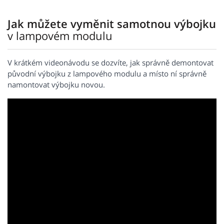
Jak můžete vyměnit samotnou výbojku
v lampovém modulu
V krátkém videonávodu se dozvíte, jak správně demontovat
původní výbojku z lampového modulu a místo ní správně
namontovat výbojku novou.