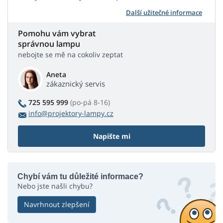
Další užitečné informace
Pomohu vám vybrat
správnou lampu
nebojte se mě na cokoliv zeptat
Aneta
zákaznický servis
725 595 999
(po-pá 8-16)
info@projektory-lampy.cz
Napište mi
Chybí vám tu důležité informace?
Nebo jste našli chybu?
Navrhnout zlepšení