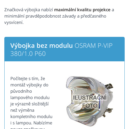
Značková výbojka nabízí
maximální kvalitu projekce
a
minimální pravděpodobnost závady a předčasného
vysvícení.
Výbojka bez modulu
OSRAM P-VIP
380/1.0 P60
Počítejte s tím, že
montáž výbojky do
původního
lampového modulu
je výrazně složitější
než výměna
kompletního modulu
i s lampou. Nabízíme