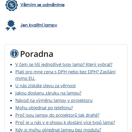
Věrným se odměníme
Jen kvalitní lampy
Poradna
V čem se liší jednotlivé typy lamp? Který vybrat?
Platí pro mne cena s DPH nebo bez DPH? Zasílání
mimo EU.
U nás získáte slevu za věrnost
Jakou dostanu záruku na lampu?
Návod na výměnu lampy v projektoru
Mohu objednat po telefonu?
Proč jsou lampy do projektorů tak drahé?
Proč je u nás v e-shopu k dostání více typů lamp?
Kdy si mohu objednat lampu bez modulu?