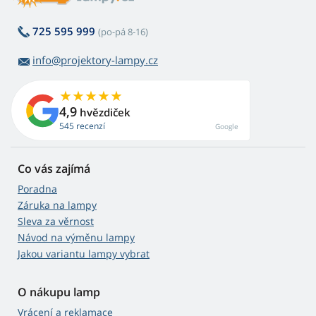
725 595 999
(po-pá 8-16)
info@projektory-lampy.cz
4,9
hvězdiček
545 recenzí
Google
Co vás zajímá
Poradna
Záruka na lampy
Sleva za věrnost
Návod na výměnu lampy
Jakou variantu lampy vybrat
O nákupu lamp
Vrácení a reklamace