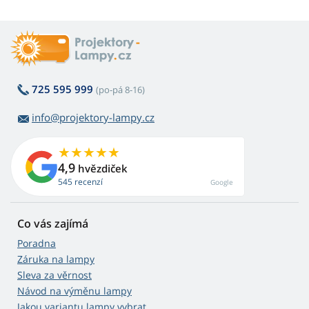
725 595 999
(po-pá 8-16)
info@projektory-lampy.cz
4,9
hvězdiček
545 recenzí
Google
Co vás zajímá
Poradna
Záruka na lampy
Sleva za věrnost
Návod na výměnu lampy
Jakou variantu lampy vybrat