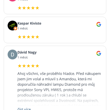
Kaspar Kiviste
1 měsíc
Dávid Nagy
1 měsíc
Ahoj všichni, vše proběhlo hladce. Před nákupem
jsem jim volal a mluvil s Amandou, která mi
doporučila náhradní lampu Diamond pro můj
projektor Sony VPL HW65, protože má
prodlouženou záruku ( 1 rok ) a chlubí se
extrémní spolehlivostí a životností. Na papírech,
které jsem obdržel, jsem nenašel žádnou známku
číst více