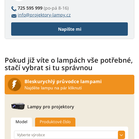
725 595 999
(po-pá 8-16)
info@projektory-lampy.cz
Napište mi
Pokud již víte o lampách vše potřebné,
stačí vybrat si tu správnou
Bleskurychlý průvodce lampami
Najděte lampu na pár kliknutí
Lampy pro projektory
Model
Produktové číslo