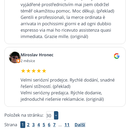
vyjádřené prostřednictvím mai jsem obdržel
téměř okamžitou pomoc. Moc děkuji. (překlad)
Gentili e professionali, la merce ordinata è
arrivata in pochissimi giorni e ad ogni dubbio
espresso via mai ho ricevuto assistenza quasi
immediata. Grazie mille. (originál)
Miroslav Hronec
2 měsíce
Velmi seriózní prodejce. Rychlé dodání, snadné
řešení stížností. (překlad)
Veľmi seriózny predajca. Rýchle dodanie,
jednoduché riešenie reklamácie. (originál)
Položek na stránku:
Strana
1
2
3
4
5
6
7
...
11
Další