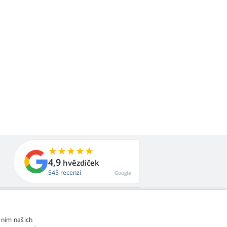
4,9
hvězdiček
545 recenzí
Google
áním našich