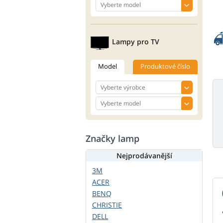
Lampy pro TV
Model
Produktové číslo
Značky lamp
Nejprodávanější
3M
ACER
BENQ
CHRISTIE
DELL