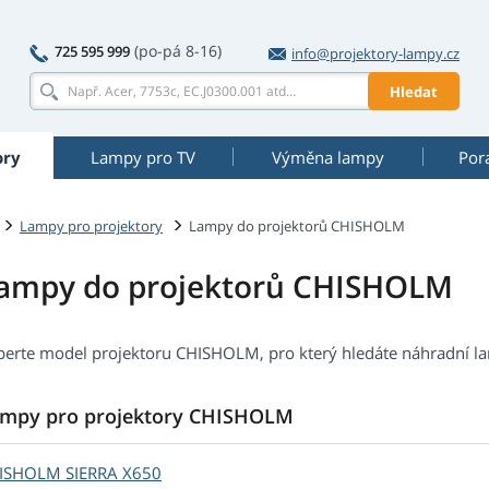
(po-pá 8-16)
725 595 999
info@projektory-lampy.cz
Hledat
ory
Lampy pro TV
Výměna lampy
Por
Lampy pro projektory
Lampy do projektorů CHISHOLM
ampy do projektorů CHISHOLM
berte model projektoru CHISHOLM, pro který hledáte náhradní l
mpy pro projektory CHISHOLM
ISHOLM
SIERRA X650