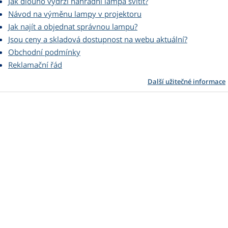
Jak dlouho vydrží náhradní lampa svítit?
Návod na výměnu lampy v projektoru
Jak najít a objednat správnou lampu?
Jsou ceny a skladová dostupnost na webu aktuální?
Obchodní podmínky
Reklamační řád
Další užitečné informace