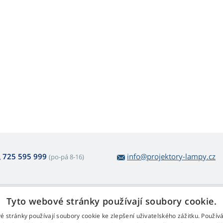
725 595 999
info@projektory-lampy.cz
(po-pá 8-16)
 nákupu lamp
Web Retail s.r.o.
Tyto webové stránky používají soubory cookie.
ácení a reklamace
Kontakt
é stránky používají soubory cookie ke zlepšení uživatelského zážitku. Použív