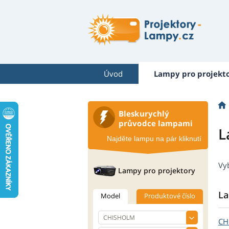
Úvod
Lampy pro projekt
Bleskurychlý
průvodce lampami
L
Najděte lampu na pár kliknutí
Vy
Lampy pro projektory
La
Model
Produktové číslo
CH