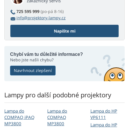
zákaznický servis
725 595 999
(po-pá 8-16)
info@projektory-lampy.cz
Napište mi
Chybí vám tu důležité informace?
Nebo jste našli chybu?
Navrhnout zlepšení
Lampy pro další podobné projektory
Lampa do
Lampa do
Lampa do HP
COMPAQ iPAQ
COMPAQ
VP6111
MP3800
MP3800
Lampa do HP