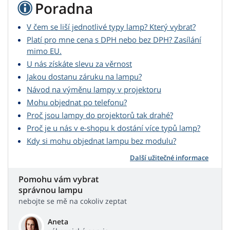
Poradna
V čem se liší jednotlivé typy lamp? Který vybrat?
Platí pro mne cena s DPH nebo bez DPH? Zasílání
mimo EU.
U nás získáte slevu za věrnost
Jakou dostanu záruku na lampu?
Návod na výměnu lampy v projektoru
Mohu objednat po telefonu?
Proč jsou lampy do projektorů tak drahé?
Proč je u nás v e-shopu k dostání více typů lamp?
Kdy si mohu objednat lampu bez modulu?
Další užitečné informace
Pomohu vám vybrat
správnou lampu
nebojte se mě na cokoliv zeptat
Aneta