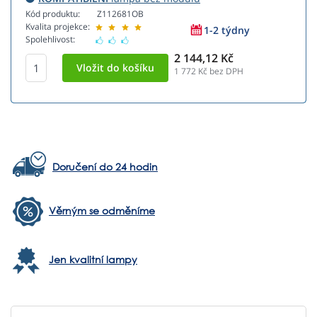
Kód produktu:
Z112681OB
Kvalita projekce:
1-2 týdny
Spolehlivost:
2 144,12 Kč
1 772
Kč bez DPH
Doručení do 24 hodin
Věrným se odměníme
Jen kvalitní lampy