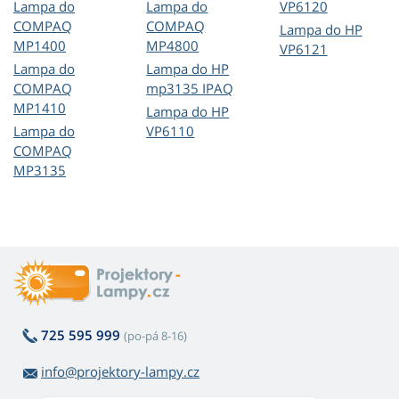
Lampa do
Lampa do
VP6120
COMPAQ
COMPAQ
Lampa do HP
MP1400
MP4800
VP6121
Lampa do
Lampa do HP
COMPAQ
mp3135 IPAQ
MP1410
Lampa do HP
Lampa do
VP6110
COMPAQ
MP3135
725 595 999
(po-pá 8-16)
info@projektory-lampy.cz