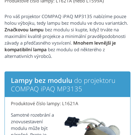
Produktové číslo lampy: L1621A (nebo L1599A)
Pro váš projektor COMPAQ iPAQ MP3135 nabízíme pouze
holou výbojku, tedy lampu bez modulu ve dvou variantách.
Značkovou lampu
bez modulu si kupte, když trváte na
maximální kvalitě projekce a minimální pravděpodobnosti
závady a předčasného vysvícení.
Mnohem levnější je
kompatibilní lampa
bez modulu od některého z
alternativních výrobců.
Lampy bez modulu
do projektoru
COMPAQ iPAQ MP3135
Produktové číslo lampy: L1621A
Samotné rozebrání a
znovusestavení
modulu může být
náročné. Proto je