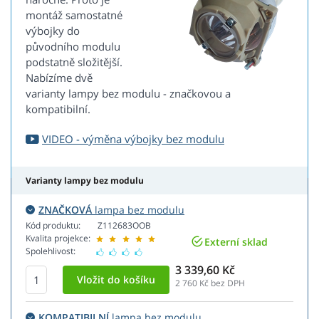
montáž samostatné
výbojky do
původního modulu
podstatně složitější.
Nabízíme dvě
varianty lampy bez modulu - značkovou a
kompatibilní.
VIDEO - výměna výbojky bez modulu
Varianty lampy bez modulu
ZNAČKOVÁ
lampa bez modulu
Kód produktu:
Z112683OOB
Kvalita projekce:
Externí sklad
Spolehlivost:
3 339,60 Kč
2 760
Kč bez DPH
KOMPATIBILNÍ
lampa bez modulu