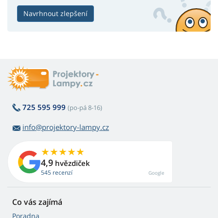
Navrhnout zlepšení
725 595 999
(po-pá 8-16)
info@projektory-lampy.cz
4,9
hvězdiček
545 recenzí
Google
Co vás zajímá
Poradna