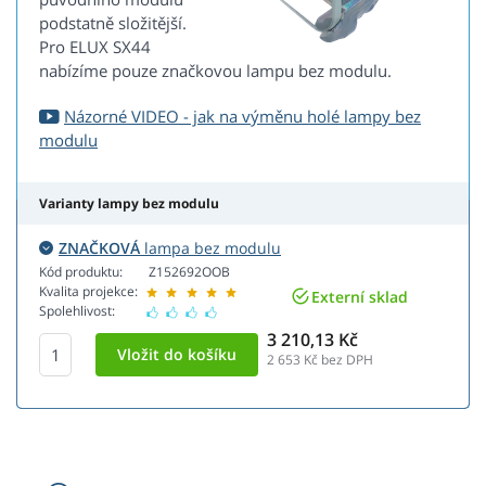
podstatně složitější.
Pro ELUX SX44
nabízíme pouze značkovou lampu bez modulu.
Názorné VIDEO - jak na výměnu holé lampy bez
modulu
Varianty lampy bez modulu
ZNAČKOVÁ
lampa bez modulu
Kód produktu:
Z152692OOB
Kvalita projekce:
Externí sklad
Spolehlivost:
3 210,13 Kč
2 653
Kč bez DPH