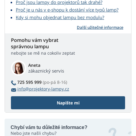
Proč jsou lampy do projektorů tak drahé?
Proč je u nás v e-shopu k dostání více typů lamp?
Kdy si mohu objednat lampu bez modulu?
Další užitečné informace
Pomohu vám vybrat
správnou lampu
nebojte se mě na cokoliv zeptat
Aneta
zákaznický servis
725 595 999
(po-pá 8-16)
info@projektory-lampy.cz
Napište mi
Chybí vám tu důležité informace?
Nebo jste našli chybu?