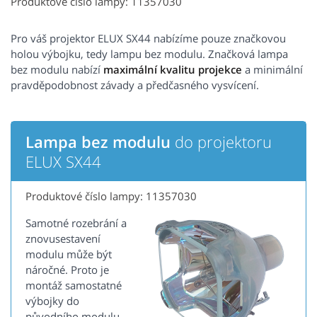
Produktové číslo lampy: 11357030
Pro váš projektor ELUX SX44 nabízíme pouze značkovou
holou výbojku, tedy lampu bez modulu. Značková lampa
bez modulu nabízí
maximální kvalitu projekce
a minimální
pravděpodobnost závady a předčasného vysvícení.
Lampa bez modulu
do projektoru
ELUX SX44
Produktové číslo lampy: 11357030
Samotné rozebrání a
znovusestavení
modulu může být
náročné. Proto je
montáž samostatné
výbojky do
původního modulu