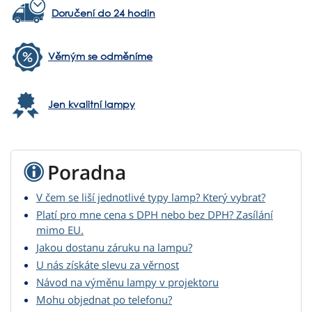
Doručení do 24 hodin
Věrným se odměníme
Jen kvalitní lampy
Poradna
V čem se liší jednotlivé typy lamp? Který vybrat?
Platí pro mne cena s DPH nebo bez DPH? Zasílání
mimo EU.
Jakou dostanu záruku na lampu?
U nás získáte slevu za věrnost
Návod na výměnu lampy v projektoru
Mohu objednat po telefonu?