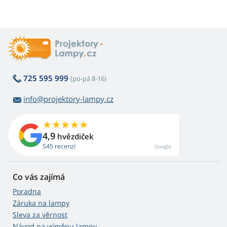
725 595 999
(po-pá 8-16)
info@projektory-lampy.cz
4,9
hvězdiček
545 recenzí
Google
Co vás zajímá
Poradna
Záruka na lampy
Sleva za věrnost
Návod na výměnu lampy