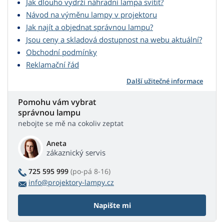
Jak dlouho vydrží náhradní lampa svítit?
Návod na výměnu lampy v projektoru
Jak najít a objednat správnou lampu?
Jsou ceny a skladová dostupnost na webu aktuální?
Obchodní podmínky
Reklamační řád
Další užitečné informace
Pomohu vám vybrat
správnou lampu
nebojte se mě na cokoliv zeptat
Aneta
zákaznický servis
725 595 999
(po-pá 8-16)
info@projektory-lampy.cz
Napište mi