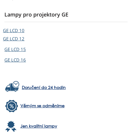
Lampy pro projektory GE
GE
LCD 10
GE
LCD 12
GE
LCD 15
GE
LCD 16
Doručení do 24 hodin
Věrným se odměníme
Jen kvalitní lampy