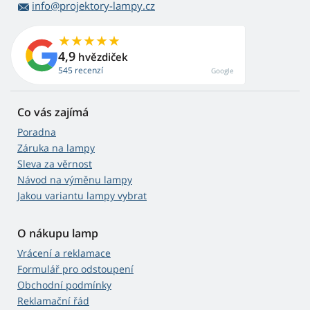
info@projektory-lampy.cz
4,9
hvězdiček
545 recenzí
Google
Co vás zajímá
Poradna
Záruka na lampy
Sleva za věrnost
Návod na výměnu lampy
Jakou variantu lampy vybrat
O nákupu lamp
Vrácení a reklamace
Formulář pro odstoupení
Obchodní podmínky
Reklamační řád