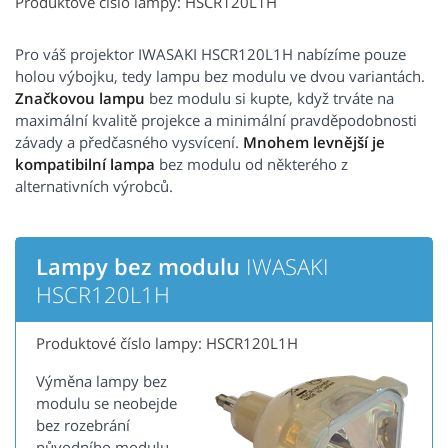
Produktové číslo lampy: HSCR120L1H
Pro váš projektor IWASAKI HSCR120L1H nabízíme pouze
holou výbojku, tedy lampu bez modulu ve dvou variantách.
Značkovou lampu
bez modulu si kupte, když trváte na
maximální kvalitě projekce a minimální pravděpodobnosti
závady a předčasného vysvícení.
Mnohem levnější je
kompatibilní lampa
bez modulu od některého z
alternativních výrobců.
Lampy bez modulu
IWASAKI
HSCR120L1H
Produktové číslo lampy: HSCR120L1H
Výměna lampy bez
modulu se neobejde
bez rozebrání
původního modulu.