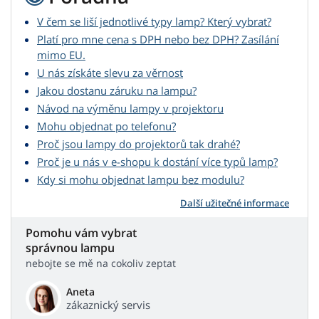
V čem se liší jednotlivé typy lamp? Který vybrat?
Platí pro mne cena s DPH nebo bez DPH? Zasílání
mimo EU.
U nás získáte slevu za věrnost
Jakou dostanu záruku na lampu?
Návod na výměnu lampy v projektoru
Mohu objednat po telefonu?
Proč jsou lampy do projektorů tak drahé?
Proč je u nás v e-shopu k dostání více typů lamp?
Kdy si mohu objednat lampu bez modulu?
Další užitečné informace
Pomohu vám vybrat
správnou lampu
nebojte se mě na cokoliv zeptat
Aneta
zákaznický servis