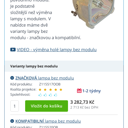
Je podstatně
složitější než výměna
lampy s modulem. V
nabídce máme dvě
varianty lampy bez
modulu - značkovou a kompatibilní.
VIDEO - výměna holé lampy bez modulu
Varianty lampy bez modulu
ZNAČKOVÁ
lampa bez modulu
Kód produktu:
Z115517OOB
Kvalita projekce:
1-2 týdny
Spolehlivost:
3 282,73 Kč
2 713
Kč bez DPH
KOMPATIBILNÍ
lampa bez modulu
Kód produktu:
Z115520OB