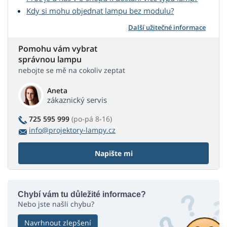
Kdy si mohu objednat lampu bez modulu?
Další užitečné informace
Pomohu vám vybrat
správnou lampu
nebojte se mě na cokoliv zeptat
Aneta
zákaznický servis
725 595 999
(po-pá 8-16)
info@projektory-lampy.cz
Napište mi
Chybí vám tu důležité informace?
Nebo jste našli chybu?
Navrhnout zlepšení