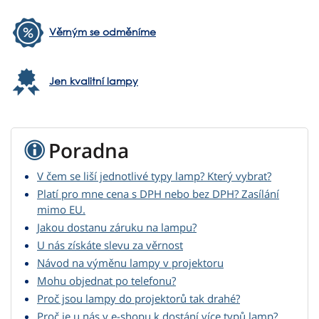
Věrným se odměníme
Jen kvalitní lampy
Poradna
V čem se liší jednotlivé typy lamp? Který vybrat?
Platí pro mne cena s DPH nebo bez DPH? Zasílání
mimo EU.
Jakou dostanu záruku na lampu?
U nás získáte slevu za věrnost
Návod na výměnu lampy v projektoru
Mohu objednat po telefonu?
Proč jsou lampy do projektorů tak drahé?
Proč je u nás v e-shopu k dostání více typů lamp?