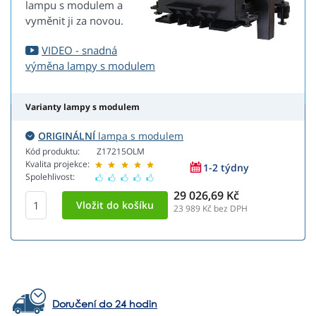
lampu s modulem a
vyměnit ji za novou.
VIDEO - snadná
výměna lampy s modulem
Varianty lampy s modulem
ORIGINÁLNÍ
lampa s modulem
Kód produktu:
Z17215OLM
Kvalita projekce:
1-2 týdny
Spolehlivost:
29 026,69 Kč
23 989
Kč bez DPH
Doručení do 24 hodin