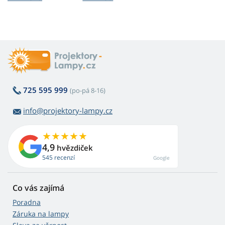
725 595 999
(po-pá 8-16)
info@projektory-lampy.cz
4,9
hvězdiček
545 recenzí
Google
Co vás zajímá
Poradna
Záruka na lampy