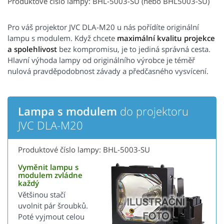
Produktové číslo lampy: BHL-5003-SU (nebo BHL5003-SU)
Pro váš projektor JVC DLA-M20 u nás pořídíte originální
lampu s modulem. Když chcete
maximální kvalitu projekce
a spolehlivost
bez kompromisu, je to jediná správná cesta.
Hlavní výhoda lampy od originálního výrobce je téměř
nulová pravděpodobnost závady a předčasného vysvícení.
Lampa s modulem
do projektoru
JVC DLA-M20
Produktové číslo lampy: BHL-5003-SU
Vyměnit lampu s
modulem zvládne
každý
Většinou stačí
uvolnit pár šroubků.
Poté vyjmout celou