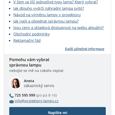
V čem se liší jednotlivé typy lamp? Který vybrat?
Jak dlouho vydrží náhradní lampa svítit?
Návod na výměnu lampy v projektoru
Jak najít a objednat správnou lampu?
Jsou ceny a skladová dostupnost na webu aktuální?
Obchodní podmínky
Reklamační řád
Další užitečné informace
Pomohu vám vybrat
správnou lampu
nebojte se mě na cokoliv zeptat
Aneta
zákaznický servis
725 595 999
(po-pá 8-16)
info@projektory-lampy.cz
Napište mi