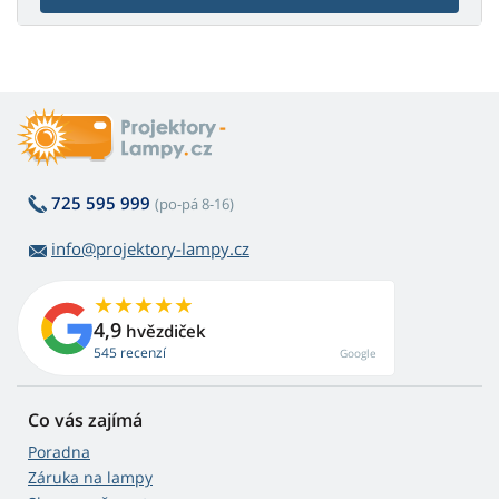
725 595 999
(po-pá 8-16)
info@projektory-lampy.cz
4,9
hvězdiček
545 recenzí
Google
Co vás zajímá
Poradna
Záruka na lampy