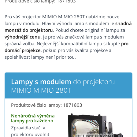
Produktové číslo lampy: 1871803
Pro váš projektor MIMIO MIMIO 280T nabízíme pouze
lampu v modulu. Hlavní výhoda lamp s modulem je
snadná
montáž do projektoru
. Pokud chcete originální lampu za
výhodnější cenu
, je pro vás značková lampa s modulem
správná volba. Nejlevnější kompatibilní lampu si kupte
pro
domácí projekce
, pokud pro vás kvalita projekce a
spolehlivost lampy není prioritou.
Lampy s modulem
do projektoru
MIMIO MIMIO 280T
Produktové číslo lampy: 1871803
Nenáročná výměna
lampy pro každého
Zpravidla stačí v
projektoru uvolnit