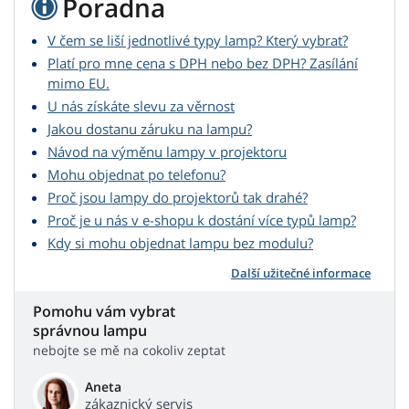
Poradna
V čem se liší jednotlivé typy lamp? Který vybrat?
Platí pro mne cena s DPH nebo bez DPH? Zasílání
mimo EU.
U nás získáte slevu za věrnost
Jakou dostanu záruku na lampu?
Návod na výměnu lampy v projektoru
Mohu objednat po telefonu?
Proč jsou lampy do projektorů tak drahé?
Proč je u nás v e-shopu k dostání více typů lamp?
Kdy si mohu objednat lampu bez modulu?
Další užitečné informace
Pomohu vám vybrat
správnou lampu
nebojte se mě na cokoliv zeptat
Aneta
zákaznický servis