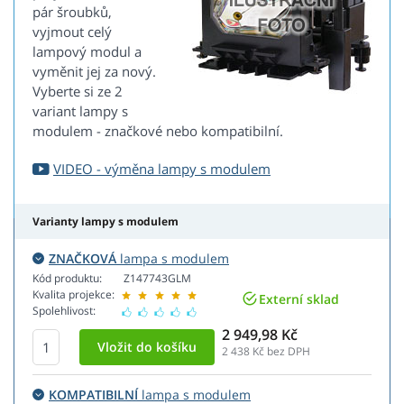
pár šroubků,
vyjmout celý
lampový modul a
vyměnit jej za nový.
Vyberte si ze 2
variant lampy s
modulem - značkové nebo kompatibilní.
VIDEO - výměna lampy s modulem
Varianty lampy s modulem
ZNAČKOVÁ
lampa s modulem
Kód produktu:
Z147743GLM
Kvalita projekce:
Externí sklad
Spolehlivost:
2 949,98 Kč
2 438
Kč bez DPH
KOMPATIBILNÍ
lampa s modulem