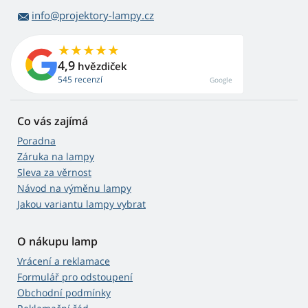
info@projektory-lampy.cz
4,9
hvězdiček
545 recenzí
Google
Co vás zajímá
Poradna
Záruka na lampy
Sleva za věrnost
Návod na výměnu lampy
Jakou variantu lampy vybrat
O nákupu lamp
Vrácení a reklamace
Formulář pro odstoupení
Obchodní podmínky