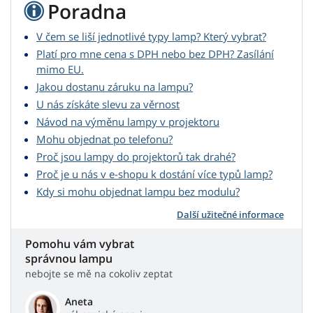
Poradna
V čem se liší jednotlivé typy lamp? Který vybrat?
Platí pro mne cena s DPH nebo bez DPH? Zasílání
mimo EU.
Jakou dostanu záruku na lampu?
U nás získáte slevu za věrnost
Návod na výměnu lampy v projektoru
Mohu objednat po telefonu?
Proč jsou lampy do projektorů tak drahé?
Proč je u nás v e-shopu k dostání více typů lamp?
Kdy si mohu objednat lampu bez modulu?
Další užitečné informace
Pomohu vám vybrat
správnou lampu
nebojte se mě na cokoliv zeptat
Aneta