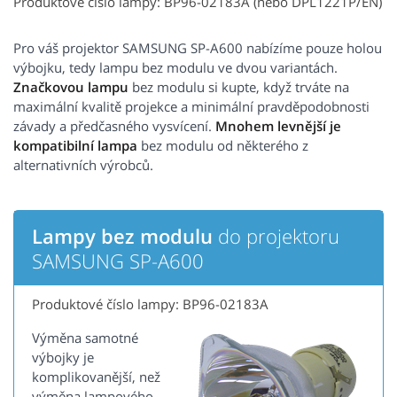
Produktové číslo lampy: BP96-02183A (nebo DPL1221P/EN)
Pro váš projektor SAMSUNG SP-A600 nabízíme pouze holou
výbojku, tedy lampu bez modulu ve dvou variantách.
Značkovou lampu
bez modulu si kupte, když trváte na
maximální kvalitě projekce a minimální pravděpodobnosti
závady a předčasného vysvícení.
Mnohem levnější je
kompatibilní lampa
bez modulu od některého z
alternativních výrobců.
Lampy bez modulu
do projektoru
SAMSUNG SP-A600
Produktové číslo lampy: BP96-02183A
Výměna samotné
výbojky je
komplikovanější, než
výměna lampového