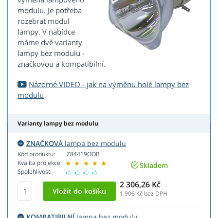
modulu. Je potřeba
rozebrat modul
lampy. V nabídce
máme dvě varianty
lampy bez modulu -
značkovou a kompatibilní.
Názorné VIDEO - jak na výměnu holé lampy bez
modulu
Varianty lampy bez modulu
ZNAČKOVÁ
lampa bez modulu
Kód produktu:
Z84419OOB
Kvalita projekce:
Skladem
Spolehlivost:
2 306,26 Kč
1 906
Kč bez DPH
KOMPATIBILNÍ
lampa bez modulu