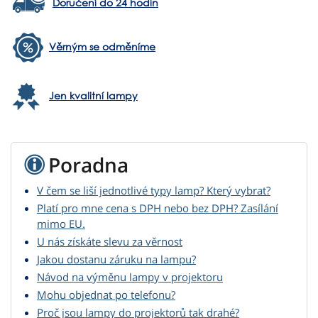
Doručení do 24 hodin
Věrným se odměníme
Jen kvalitní lampy
Poradna
V čem se liší jednotlivé typy lamp? Který vybrat?
Platí pro mne cena s DPH nebo bez DPH? Zasílání
mimo EU.
U nás získáte slevu za věrnost
Jakou dostanu záruku na lampu?
Návod na výměnu lampy v projektoru
Mohu objednat po telefonu?
Proč jsou lampy do projektorů tak drahé?