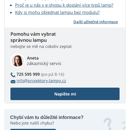
Proč je u nás v e-shopu k dostání více typů lamp?
Kdy si mohu objednat lampu bez modulu?
Další užitečné informace
Pomohu vám vybrat
správnou lampu
nebojte se mě na cokoliv zeptat
Aneta
zákaznický servis
725 595 999
(po-pá 8-16)
info@projektory-lampy.cz
Napište mi
Chybí vám tu důležité informace?
Nebo jste našli chybu?