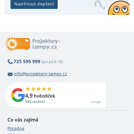
Navrhnout zlepšení
725 595 999
(po-pá 8-16)
info@projektory-lampy.cz
4,9
hvězdiček
545 recenzí
Google
Co vás zajímá
Poradna