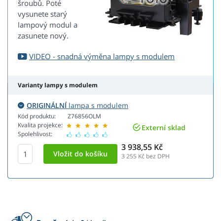
šroubů. Poté
vysunete starý
lampový modul a
zasunete nový.
VIDEO - snadná výměna lampy s modulem
Varianty lampy s modulem
ORIGINÁLNÍ
lampa s modulem
Kód produktu:
Z76856OLM
Kvalita projekce:
Externí sklad
Spolehlivost:
3 938,55 Kč
3 255
Kč bez DPH