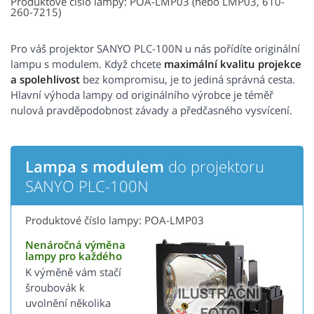
Produktové číslo lampy: POA-LMP03 (nebo LMP03, 610-
260-7215)
Pro váš projektor SANYO PLC-100N u nás pořídíte originální
lampu s modulem. Když chcete
maximální kvalitu projekce
a spolehlivost
bez kompromisu, je to jediná správná cesta.
Hlavní výhoda lampy od originálního výrobce je téměř
nulová pravděpodobnost závady a předčasného vysvícení.
Lampa s modulem
do projektoru
SANYO PLC-100N
Produktové číslo lampy: POA-LMP03
Nenáročná výměna
lampy pro každého
K výměně vám stačí
šroubovák k
uvolnění několika