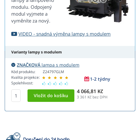
lampy a lampového
modulu. Odpojený
modul vyjmete a
vyměníte za nový.
VIDEO - snadná výměna lampy s modulem
Varianty lampy s modulem
ZNAČKOVÁ
lampa s modulem
Kód produktu:
Z24797GLM
Kvalita projekce:
1-2 týdny
Spolehlivost:
4 066,81 Kč
3 361
Kč bez DPH
Doručení do 24 hodin