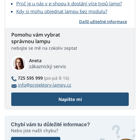
Proč je u nás v e-shopu k dostání více typů lamp?
Kdy si mohu objednat lampu bez modulu?
Další užitečné informace
Pomohu vám vybrat
správnou lampu
nebojte se mě na cokoliv zeptat
Aneta
zákaznický servis
725 595 999
(po-pá 8-16)
info@projektory-lampy.cz
Napište mi
Chybí vám tu důležité informace?
Nebo jste našli chybu?