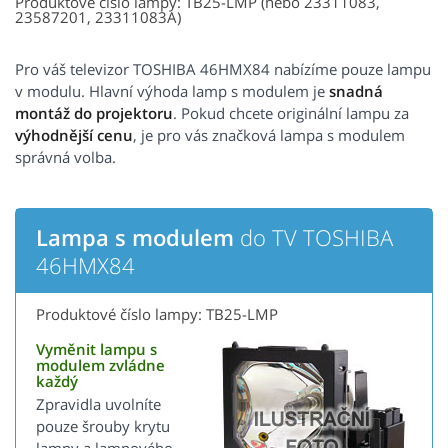
Produktové číslo lampy: TB25-LMP (nebo 23311083,
23587201, 23311083A)
Pro váš televizor TOSHIBA 46HMX84 nabízíme pouze lampu
v modulu. Hlavní výhoda lamp s modulem je
snadná
montáž do projektoru
. Pokud chcete originální lampu za
výhodnější cenu
, je pro vás značková lampa s modulem
správná volba.
Lampa s modulem
do TV TOSHIBA
46HMX84
Produktové číslo lampy: TB25-LMP
Vyměnit lampu s
modulem zvládne
každý
Zpravidla uvolníte
pouze šrouby krytu