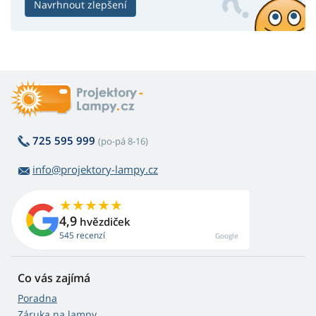
Navrhnout zlepšení
725 595 999
(po-pá 8-16)
info@projektory-lampy.cz
4,9
hvězdiček
545 recenzí
Google
Co vás zajímá
Poradna
Záruka na lampy