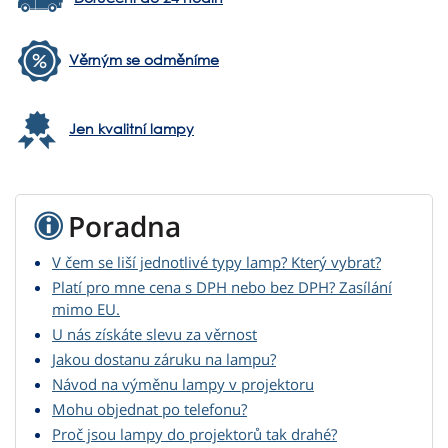
Věrným se odměníme
Jen kvalitní lampy
Poradna
V čem se liší jednotlivé typy lamp? Který vybrat?
Platí pro mne cena s DPH nebo bez DPH? Zasílání
mimo EU.
U nás získáte slevu za věrnost
Jakou dostanu záruku na lampu?
Návod na výměnu lampy v projektoru
Mohu objednat po telefonu?
Proč jsou lampy do projektorů tak drahé?