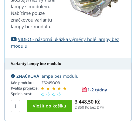
lampy s modulem.
Nabízíme pouze
značkovou variantu
lampy bez modulu.
VIDEO - názorná ukázka výměny holé lampy bez
modulu
Varianty lampy bez modulu
ZNAČKOVÁ
lampa bez modulu
Kód produktu:
Z5245OOB
Kvalita projekce:
1-2 týdny
Spolehlivost:
3 448,50 Kč
2 850
Kč bez DPH