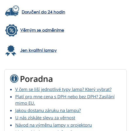
Doručení do 24 hodin
Věrným se odměníme
Jen kvalitní lampy
Poradna
V čem se liší jednotlivé typy lamp? Který vybrat?
Platí pro mne cena s DPH nebo bez DPH? Zasílání
mimo EU.
Jakou dostanu záruku na lampu?
U nás získáte slevu za věrnost
Návod na výměnu lampy v projektoru