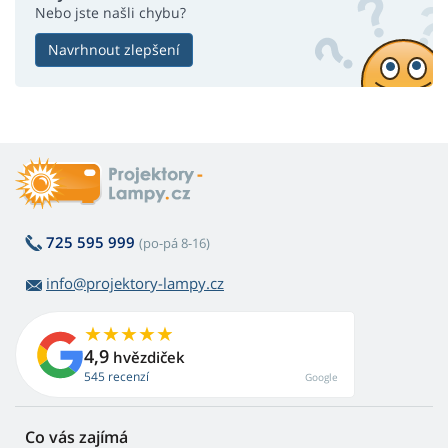
Nebo jste našli chybu?
Navrhnout zlepšení
725 595 999
(po-pá 8-16)
info@projektory-lampy.cz
4,9
hvězdiček
545 recenzí
Google
Co vás zajímá