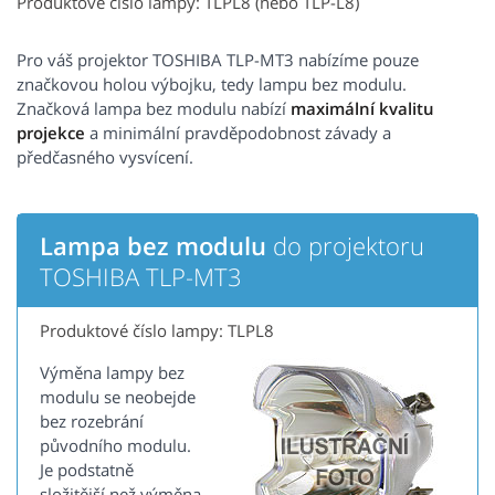
Produktové číslo lampy: TLPL8 (nebo TLP-L8)
Pro váš projektor TOSHIBA TLP-MT3 nabízíme pouze
značkovou holou výbojku, tedy lampu bez modulu.
Značková lampa bez modulu nabízí
maximální kvalitu
projekce
a minimální pravděpodobnost závady a
předčasného vysvícení.
Lampa bez modulu
do projektoru
TOSHIBA TLP-MT3
Produktové číslo lampy: TLPL8
Výměna lampy bez
modulu se neobejde
bez rozebrání
původního modulu.
Je podstatně
složitější než výměna