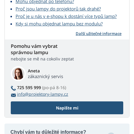
Mohu objednat po telefonu?
Proč jsou lampy do projektorů tak drahé?
Proč je u nás v e-shopu k dostání více typů lamp?
Kdy si mohu objednat lampu bez modulu?
Další užitečné informace
Pomohu vám vybrat
správnou lampu
nebojte se mě na cokoliv zeptat
Aneta
zákaznický servis
725 595 999
(po-pá 8-16)
info@projektory-lampy.cz
Napište mi
Chybí vám tu důležité informace?