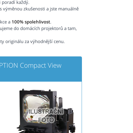
i poradí každý.
 s výměnou zkušenosti a jste manuálně
ekce a
100% spolehlivost
.
čujeme do domácích projektorů a tam,
ity originálu za výhodnější cenu.
EPTION Compact View