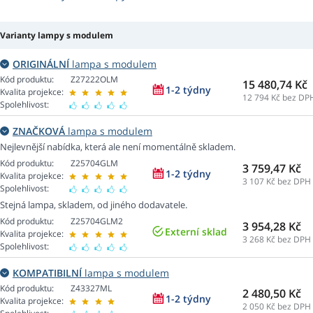
Varianty lampy s modulem
ORIGINÁLNÍ
lampa s modulem
Kód produktu:
Z27222OLM
15 480,74 Kč
1-2 týdny
Kvalita projekce:
12 794
Kč bez DP
Spolehlivost:
ZNAČKOVÁ
lampa s modulem
Nejlevnější nabídka, která ale není momentálně skladem.
Kód produktu:
Z25704GLM
3 759,47 Kč
1-2 týdny
Kvalita projekce:
3 107
Kč bez DPH
Spolehlivost:
Stejná lampa, skladem, od jiného dodavatele.
Kód produktu:
Z25704GLM2
3 954,28 Kč
Externí sklad
Kvalita projekce:
3 268
Kč bez DPH
Spolehlivost:
KOMPATIBILNÍ
lampa s modulem
Kód produktu:
Z43327ML
2 480,50 Kč
1-2 týdny
Kvalita projekce:
2 050
Kč bez DPH