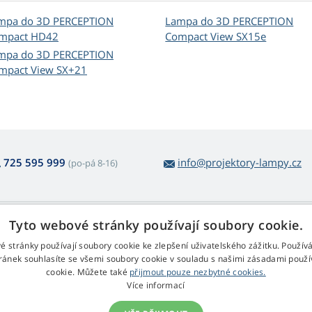
mpa do 3D PERCEPTION
Lampa do 3D PERCEPTION
mpact HD42
Compact View SX15e
mpa do 3D PERCEPTION
mpact View SX+21
725 595 999
info@projektory-lampy.cz
(po-pá 8-16)
 nákupu lamp
Web Retail s.r.o.
Tyto webové stránky používají soubory cookie.
ácení a reklamace
Kontakt
é stránky používají soubory cookie ke zlepšení uživatelského zážitku. Použív
rmulář pro odstoupení
Zpracování osobních údajů
ránek souhlasíte se všemi soubory cookie v souladu s našimi zásadami použí
cookie. Můžete také
přijmout pouze nezbytné cookies.
chodní podmínky
Více informací
klamační řád