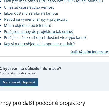
Platí pro mne cena s DPH nebo bez DPH? Zasílání mimo EU.
U nás získáte slevu za věrnost
Jakou dostanu záruku na lampu?
Návod na výměnu lampy v projektoru
Mohu objednat po telefonu?
Proč jsou lampy do projektorů tak drahé?
Proč je u nás v e-shopu k dostání více typů lamp?
Kdy si mohu objednat lampu bez modulu?
Další užitečné informace
Chybí vám tu důležité informace?
Nebo jste našli chybu?
Navrhnout zlepšení
ampy pro další podobné projektory