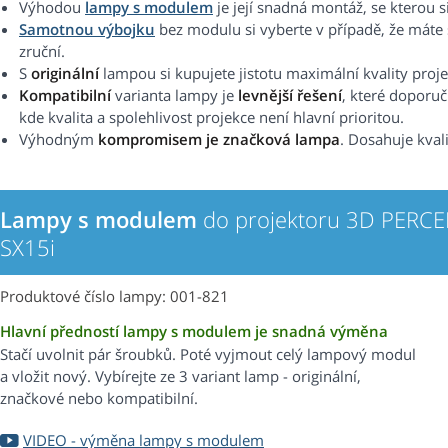
Výhodou
lampy s modulem
je její snadná montáž, se kterou s
Samotnou výbojku
bez modulu si vyberte v případě, že máte
zruční.
S
originální
lampou si kupujete jistotu maximální kvality proj
Kompatibilní
varianta lampy je
levnější řešení
, které doporu
kde kvalita a spolehlivost projekce není hlavní prioritou.
Výhodným
kompromisem je značková lampa
. Dosahuje kval
Lampy s modulem
do projektoru 3D PERC
SX15i
Produktové číslo lampy: 001-821
Hlavní předností lampy s modulem je snadná výměna
Stačí uvolnit pár šroubků. Poté vyjmout celý lampový modul
a vložit nový. Vybírejte ze 3 variant lamp - originální,
značkové nebo kompatibilní.
VIDEO - výměna lampy s modulem