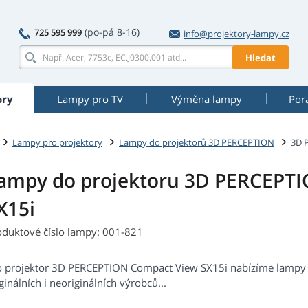
(po-pá 8-16)
725 595 999
info@projektory-lampy.cz
Hledat
ory
Lampy pro TV
Výměna lampy
Por
Lampy pro projektory
Lampy do projektorů 3D PERCEPTION
3D 
ampy do projektoru 3D PERCEPT
X15i
oduktové číslo lampy: 001-821
o projektor 3D PERCEPTION Compact View SX15i nabízíme lampy
ginálních i neoriginálních výrobců...