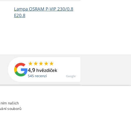
Lampa OSRAM P-VIP 230/0.8
E20.8
4,9
hvězdiček
545 recenzí
Google
áním našich
vání souborů