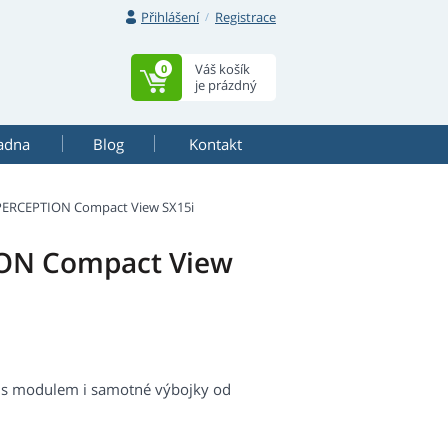
Přihlášení
Registrace
Váš košík
0
je prázdný
adna
Blog
Kontakt
PERCEPTION Compact View SX15i
ION Compact View
 s modulem i samotné výbojky od