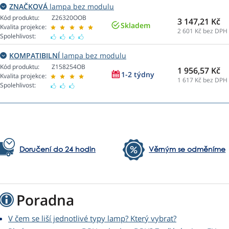
ZNAČKOVÁ
lampa bez modulu
Kód produktu:
Z26320OOB
3 147,21 Kč
Skladem
Kvalita projekce:
2 601
Kč bez DPH
Spolehlivost:
KOMPATIBILNÍ
lampa bez modulu
Kód produktu:
Z158254OB
1 956,57 Kč
1-2 týdny
Kvalita projekce:
1 617
Kč bez DPH
Spolehlivost:
Doručení do 24 hodin
Věrným se odměníme
Poradna
V čem se liší jednotlivé typy lamp? Který vybrat?