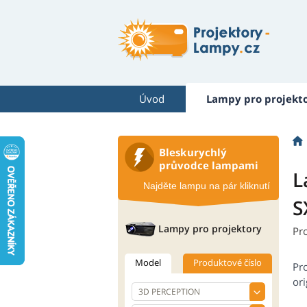
Úvod
Lampy pro projekt
Bleskurychlý
průvodce lampami
L
Najděte lampu na pár kliknutí
S
Lampy pro projektory
Pr
Model
Produktové číslo
Pr
ori