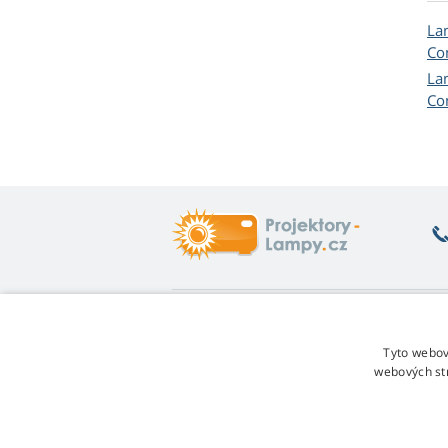
La
Co
La
Co
Co vás zajímá
O
Poradna
Vr
Tyto webov
Záruka na lampy
Fo
webových st
Sleva za věrnost
Ob
Návod na výměnu lampy
Re
Jakou variantu lampy vybrat