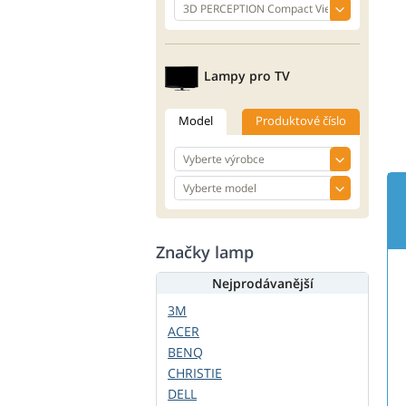
Lampy pro TV
Model
Produktové číslo
Značky lamp
Nejprodávanější
3M
ACER
BENQ
CHRISTIE
DELL