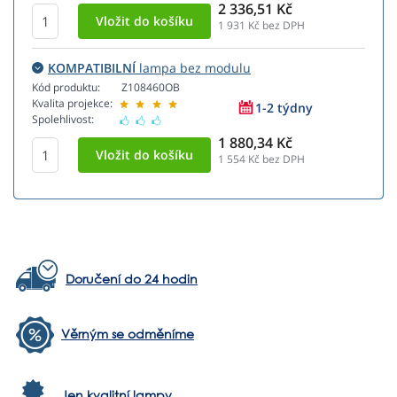
2 336,51 Kč
1 931
Kč bez DPH
KOMPATIBILNÍ
lampa bez modulu
Kód produktu:
Z108460OB
Kvalita projekce:
1-2 týdny
Spolehlivost:
1 880,34 Kč
1 554
Kč bez DPH
Doručení do 24 hodin
Věrným se odměníme
Jen kvalitní lampy