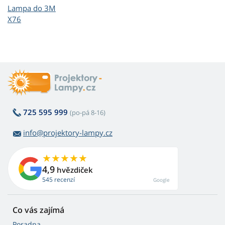
Lampa do 3M
X76
725 595 999
(po-pá 8-16)
info@projektory-lampy.cz
4,9
hvězdiček
545 recenzí
Google
Co vás zajímá
Poradna