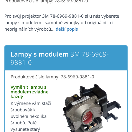
Produktové číslo lampy: 78-6969-9881-0
Pro svůj projektor 3M 78-6969-9881-0 si u nás vyberete
lampy s modulem i samotné výbojky od originálních i
neoriginálních výrobců...
Lampy s modulem
3M 78-6969-
9881-0
Produktové číslo lampy: 78-6969-9881-0
Vyměnit lampu s
modulem zvládne
každý
K výměně vám stačí
šroubovák k
uvolnění několika
šroubů. Poté
vysunete starý