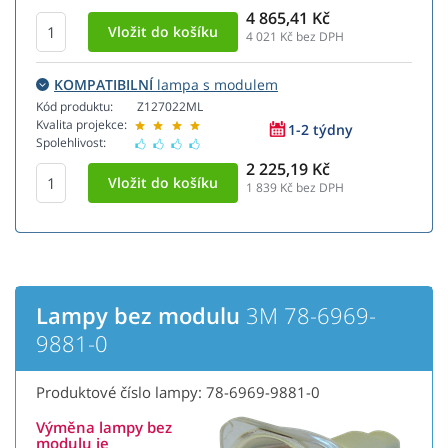
4 865,41 Kč
4 021
Kč bez DPH
KOMPATIBILNÍ
lampa s modulem
Kód produktu:
Z127022ML
Kvalita projekce:
1-2 týdny
Spolehlivost:
2 225,19 Kč
1 839
Kč bez DPH
Lampy bez modulu
3M 78-6969-
9881-0
Produktové číslo lampy: 78-6969-9881-0
Výměna lampy bez
modulu je