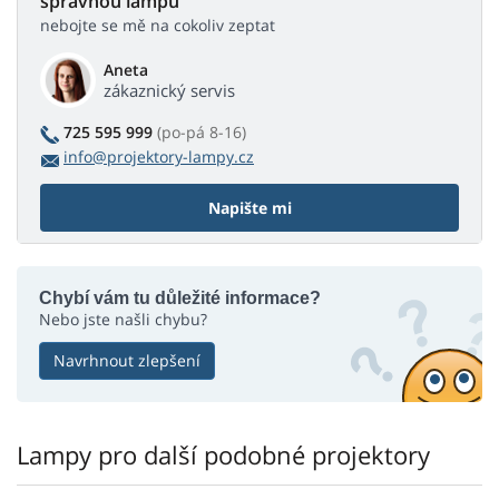
správnou lampu
nebojte se mě na cokoliv zeptat
Aneta
zákaznický servis
725 595 999
(po-pá 8-16)
info@projektory-lampy.cz
Napište mi
Chybí vám tu důležité informace?
Nebo jste našli chybu?
Navrhnout zlepšení
Lampy pro další podobné projektory