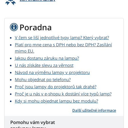
Poradna
V čem se liší jednotlivé typy lamp? Který vybrat?
Platí pro mne cena s DPH nebo bez DPH? Zasílání
mimo EU.
Jakou dostanu záruku na lampu?
U nás získáte slevu za věrnost
Návod na výměnu lampy v projektoru
Mohu objednat po telefonu?
Proč jsou lampy do projektorů tak drahé?
Proč je u nás v e-shopu k dostání více typů lamp?
Kdy si mohu objednat lampu bez modulu?
Další užitečné informace
Pomohu vám vybrat