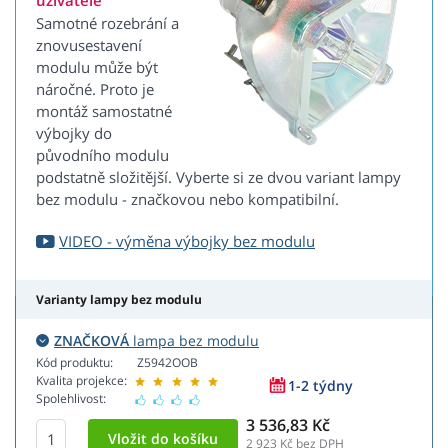
uživatele
Samotné rozebrání a
znovusestavení
modulu může být
náročné. Proto je
montáž samostatné
výbojky do
původního modulu
podstatně složitější. Vyberte si ze dvou variant lampy
bez modulu - značkovou nebo kompatibilní.
VIDEO - výměna výbojky bez modulu
Varianty lampy bez modulu
ZNAČKOVÁ
lampa bez modulu
Kód produktu:
Z5942OOB
Kvalita projekce:
1-2 týdny
Spolehlivost:
3 536,83 Kč
2 923
Kč bez DPH