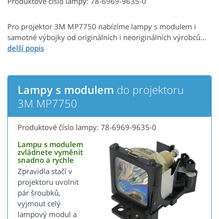
Produktové číslo lampy: 78-6969-9635-0
Pro projektor 3M MP7750 nabízíme lampy s modulem i
samotné výbojky od originálních i neoriginálních výrobců...
Lampy s modulem
do projektoru
3M MP7750
Produktové číslo lampy: 78-6969-9635-0
Lampu s modulem
zvládnete vyměnit
snadno a rychle
Zpravidla stačí v
projektoru uvolnit
pár šroubků,
vyjmout celý
lampový modul a