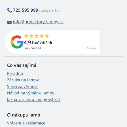
725 595 999
(po-pá 8-16)
info@projektory-lampy.cz
4,9
hvězdiček
545 recenzí
Google
Co vás zajímá
Poradna
Záruka na lampy
Sleva za věrnost
Návod na výměnu lampy
Jakou variantu lampy vybrat
O nákupu lamp
Vrácení a reklamace