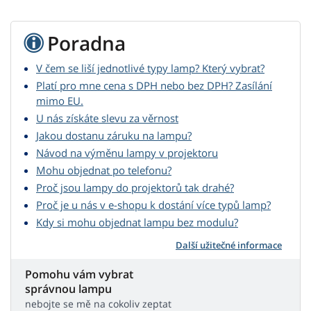
Poradna
V čem se liší jednotlivé typy lamp? Který vybrat?
Platí pro mne cena s DPH nebo bez DPH? Zasílání
mimo EU.
U nás získáte slevu za věrnost
Jakou dostanu záruku na lampu?
Návod na výměnu lampy v projektoru
Mohu objednat po telefonu?
Proč jsou lampy do projektorů tak drahé?
Proč je u nás v e-shopu k dostání více typů lamp?
Kdy si mohu objednat lampu bez modulu?
Další užitečné informace
Pomohu vám vybrat
správnou lampu
nebojte se mě na cokoliv zeptat