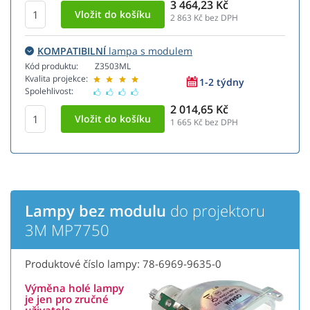
3 464,23 Kč
2 863
Kč bez DPH
KOMPATIBILNÍ
lampa s modulem
Kód produktu:
Z3503ML
Kvalita projekce:
1-2 týdny
Spolehlivost:
2 014,65 Kč
1 665
Kč bez DPH
Lampy bez modulu
do projektoru
3M MP7750
Produktové číslo lampy: 78-6969-9635-0
Výměna holé lampy
je jen pro zručné