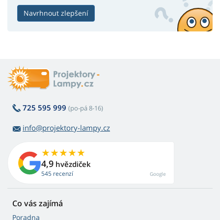
Navrhnout zlepšení
725 595 999
(po-pá 8-16)
info@projektory-lampy.cz
4,9
hvězdiček
545 recenzí
Google
Co vás zajímá
Poradna