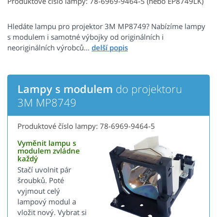
Produktové číslo lampy: 78-6969-9464-5 (nebo EP8749LK)
Hledáte lampu pro projektor 3M MP8749? Nabízíme lampy
s modulem i samotné výbojky od originálních i
neoriginálních výrobců...
Lampy s modulem
do projektoru
3M MP8749
Produktové číslo lampy: 78-6969-9464-5
Vyměnit lampu s
modulem zvládne
každý
Stačí uvolnit pár
šroubků. Poté
vyjmout celý
lampový modul a
vložit nový. Vybrat si