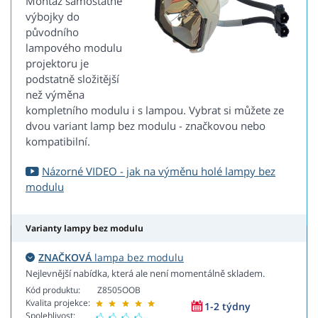
Montáž samostatné
výbojky do
původního
lampového modulu
projektoru je
podstatně složitější
než výměna
kompletního modulu i s lampou. Vybrat si můžete ze
dvou variant lamp bez modulu - značkovou nebo
kompatibilní.
Názorné VIDEO - jak na výměnu holé lampy bez
modulu
Varianty lampy bez modulu
ZNAČKOVÁ
lampa bez modulu
Nejlevnější nabídka, která ale není momentálně skladem.
Kód produktu:
Z8505OOB
Kvalita projekce:
1-2 týdny
Spolehlivost: