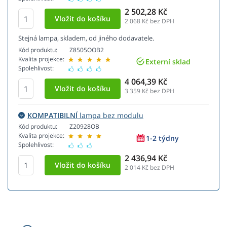
2 502,28 Kč
2 068
Kč bez DPH
Stejná lampa, skladem, od jiného dodavatele.
Kód produktu:
Z8505OOB2
Kvalita projekce:
Externí sklad
Spolehlivost:
4 064,39 Kč
3 359
Kč bez DPH
KOMPATIBILNÍ
lampa bez modulu
Kód produktu:
Z20928OB
Kvalita projekce:
1-2 týdny
Spolehlivost:
2 436,94 Kč
2 014
Kč bez DPH