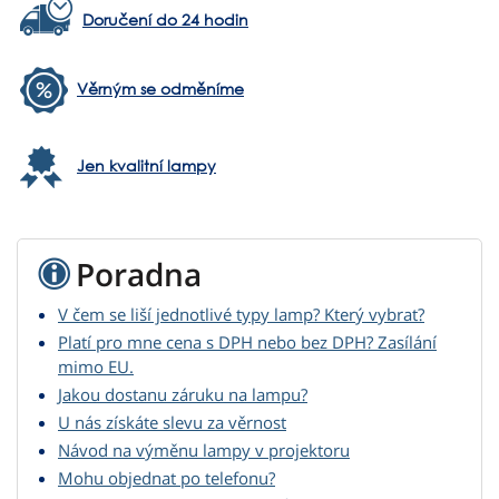
Doručení do 24 hodin
Věrným se odměníme
Jen kvalitní lampy
Poradna
V čem se liší jednotlivé typy lamp? Který vybrat?
Platí pro mne cena s DPH nebo bez DPH? Zasílání
mimo EU.
Jakou dostanu záruku na lampu?
U nás získáte slevu za věrnost
Návod na výměnu lampy v projektoru
Mohu objednat po telefonu?