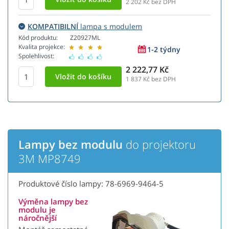
2 202
Kč bez DPH
KOMPATIBILNÍ
lampa s modulem
Kód produktu:
Z20927ML
Kvalita projekce:
1-2 týdny
Spolehlivost:
2 222,77 Kč
1 837
Kč bez DPH
Lampy bez modulu
do projektoru
3M MP8749
Produktové číslo lampy: 78-6969-9464-5
Výměna lampy bez
modulu je
náročnější