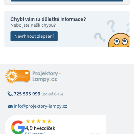
Chybí vám tu důležité informace?
Nebo jste našli chybu?
Navrhnout zlepšení
725 595 999
(po-pá 8-16)
info@projektory-lampy.cz
4,9
hvězdiček
545 recenzí