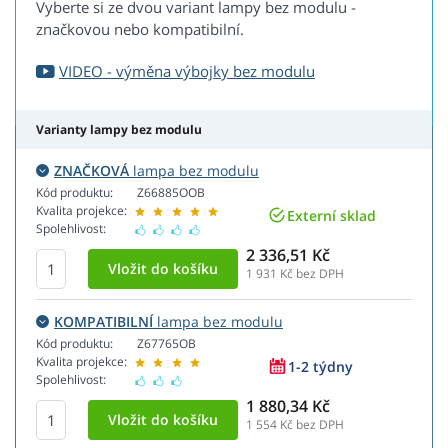
Vyberte si ze dvou variant lampy bez modulu -
značkovou nebo kompatibilní.
VIDEO - výměna výbojky bez modulu
Varianty lampy bez modulu
ZNAČKOVÁ
lampa bez modulu
Kód produktu:
Z66885OOB
Kvalita projekce:
Externí sklad
Spolehlivost:
2 336,51 Kč
1 931
Kč bez DPH
KOMPATIBILNÍ
lampa bez modulu
Kód produktu:
Z67765OB
Kvalita projekce:
1-2 týdny
Spolehlivost:
1 880,34 Kč
1 554
Kč bez DPH