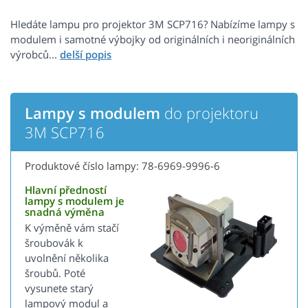
Hledáte lampu pro projektor 3M SCP716? Nabízíme lampy s
modulem i samotné výbojky od originálních i neoriginálních
výrobců...
Lampy s modulem
do projektoru
3M SCP716
Produktové číslo lampy: 78-6969-9996-6
Hlavní předností
lampy s modulem je
snadná výměna
K výměně vám stačí
šroubovák k
uvolnění několika
šroubů. Poté
vysunete starý
lampový modul a