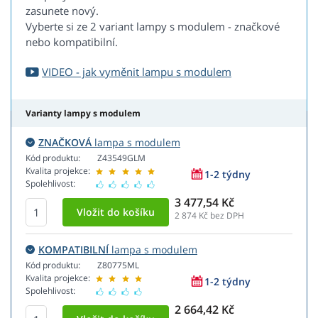
zasunete nový.
Vyberte si ze 2 variant lampy s modulem - značkové
nebo kompatibilní.
VIDEO - jak vyměnit lampu s modulem
Varianty lampy s modulem
ZNAČKOVÁ
lampa s modulem
Kód produktu:
Z43549GLM
Kvalita projekce:
1-2 týdny
Spolehlivost:
3 477,54 Kč
2 874
Kč bez DPH
KOMPATIBILNÍ
lampa s modulem
Kód produktu:
Z80775ML
Kvalita projekce:
1-2 týdny
Spolehlivost:
2 664,42 Kč