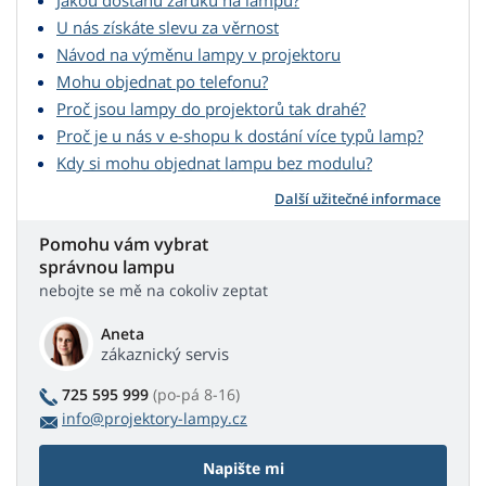
Jakou dostanu záruku na lampu?
U nás získáte slevu za věrnost
Návod na výměnu lampy v projektoru
Mohu objednat po telefonu?
Proč jsou lampy do projektorů tak drahé?
Proč je u nás v e-shopu k dostání více typů lamp?
Kdy si mohu objednat lampu bez modulu?
Další užitečné informace
Pomohu vám vybrat
správnou lampu
nebojte se mě na cokoliv zeptat
Aneta
zákaznický servis
725 595 999
(po-pá 8-16)
info@projektory-lampy.cz
Napište mi