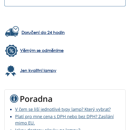
Doručení do 24 hodin
Věrným se odměníme
Jen kvalitní lampy
Poradna
V čem se liší jednotlivé typy lamp? Který vybrat?
Platí pro mne cena s DPH nebo bez DPH? Zasílání
mimo EU.