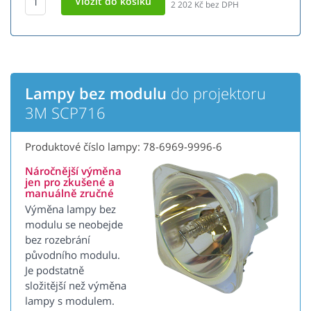
2 202
Kč bez DPH
Lampy bez modulu
do projektoru
3M SCP716
Produktové číslo lampy: 78-6969-9996-6
Náročnější výměna
jen pro zkušené a
manuálně zručné
Výměna lampy bez
modulu se neobejde
bez rozebrání
původního modulu.
Je podstatně
složitější než výměna
lampy s modulem.