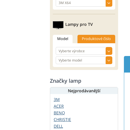
Lampy pro TV
Model
Produktové číslo
Značky lamp
Nejprodávanější
3M
ACER
BENQ
CHRISTIE
DELL