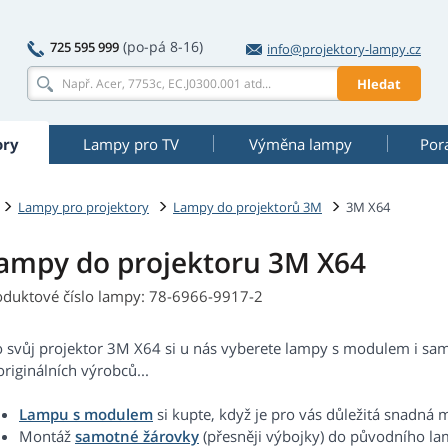
(po-pá 8-16)
725 595 999
info@projektory-lampy.cz
Hledat
ory
Lampy pro TV
Výměna lampy
Por
Lampy pro projektory
Lampy do projektorů 3M
3M X64
ampy do projektoru 3M X64
oduktové číslo lampy: 78-6966-9917-2
o svůj projektor 3M X64 si u nás vyberete lampy s modulem i sam
riginálních výrobců...
Lampu s modulem
si kupte, když je pro vás důležitá snadná 
Montáž
samotné žárovky
(přesněji výbojky) do původního 