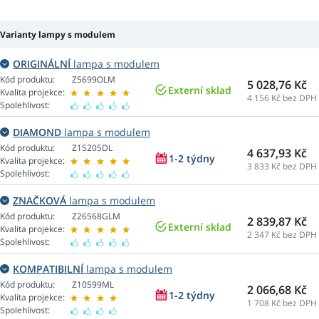
Varianty lampy s modulem
ORIGINÁLNÍ
lampa s modulem
Kód produktu:
Z5699OLM
5 028,76 Kč
Externí sklad
Kvalita projekce:
4 156
Kč bez DPH
Spolehlivost:
DIAMOND
lampa s modulem
Kód produktu:
Z15205DL
4 637,93 Kč
1-2 týdny
Kvalita projekce:
3 833
Kč bez DPH
Spolehlivost:
ZNAČKOVÁ
lampa s modulem
Kód produktu:
Z26568GLM
2 839,87 Kč
Externí sklad
Kvalita projekce:
2 347
Kč bez DPH
Spolehlivost:
KOMPATIBILNÍ
lampa s modulem
Kód produktu:
Z10599ML
2 066,68 Kč
1-2 týdny
Kvalita projekce:
1 708
Kč bez DPH
Spolehlivost: