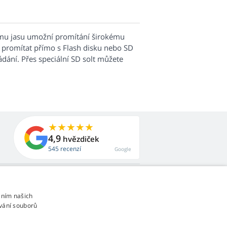
kému jasu umožní promítání širokému
 promítat přímo s Flash disku nebo SD
ádání. Přes speciální SD solt můžete
4,9
hvězdiček
545 recenzí
Google
áním našich
vání souborů