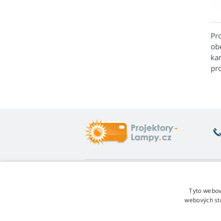
Pr
ob
kar
pro
Co vás zajímá
O
Poradna
Vr
Tyto webov
Záruka na lampy
Fo
webových st
Sleva za věrnost
Ob