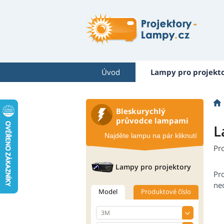
Úvod
Lampy pro projekt
Bleskurychlý
průvodce lampami
L
Najděte lampu na pár kliknutí
Pr
Lampy pro projektory
Pr
neo
Model
Produktové číslo