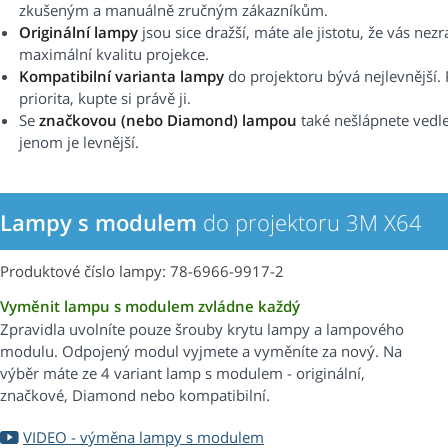
zkušeným a manuálně zručným zákazníkům.
Originální lampy
jsou sice dražší, máte ale jistotu, že vás nez
maximální kvalitu projekce.
Kompatibilní varianta lampy
do projektoru bývá nejlevnější. 
priorita, kupte si právě ji.
Se
značkovou (nebo Diamond) lampou
také nešlápnete vedle.
jenom je levnější.
Lampy s modulem
do projektoru 3M X64
Produktové číslo lampy: 78-6966-9917-2
Vyměnit lampu s modulem zvládne každý
Zpravidla uvolníte pouze šrouby krytu lampy a lampového
modulu. Odpojený modul vyjmete a vyměníte za nový. Na
výběr máte ze 4 variant lamp s modulem - originální,
značkové, Diamond nebo kompatibilní.
VIDEO - výměna lampy s modulem