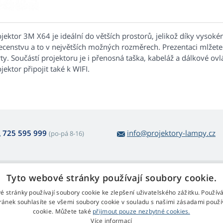
ojektor 3M X64 je ideální do větších prostorů, jelikož díky vyso
ecenstvu a to v největších možných rozměrech. Prezentaci mlžete
ty. Součástí projektoru je i přenosná taška, kabeláž a dálkové ovl
jektor připojit také k WIFI.
725 595 999
info@projektory-lampy.cz
(po-pá 8-16)
 nákupu lamp
Web Retail s.r.o.
Tyto webové stránky používají soubory cookie.
ácení a reklamace
Kontakt
é stránky používají soubory cookie ke zlepšení uživatelského zážitku. Použív
rmulář pro odstoupení
Zpracování osobních údajů
ránek souhlasíte se všemi soubory cookie v souladu s našimi zásadami použí
cookie. Můžete také
přijmout pouze nezbytné cookies.
chodní podmínky
Více informací