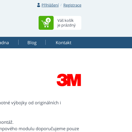
Přihlášení
Registrace
Váš košík
0
je prázdný
adna
Blog
Kontakt
otné výbojky od originálních i
montáž.
lampového modulu doporučujeme pouze