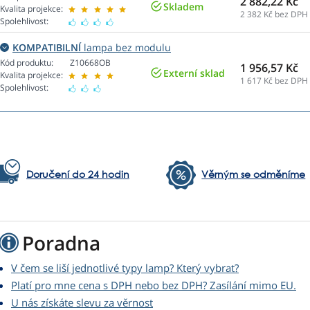
2 882,22 Kč
Skladem
Kvalita projekce:
2 382
Kč bez DPH
Spolehlivost:
KOMPATIBILNÍ
lampa bez modulu
Kód produktu:
Z10668OB
1 956,57 Kč
Externí sklad
Kvalita projekce:
1 617
Kč bez DPH
Spolehlivost:
Doručení do 24 hodin
Věrným se odměníme
Poradna
V čem se liší jednotlivé typy lamp? Který vybrat?
Platí pro mne cena s DPH nebo bez DPH? Zasílání mimo EU.
U nás získáte slevu za věrnost