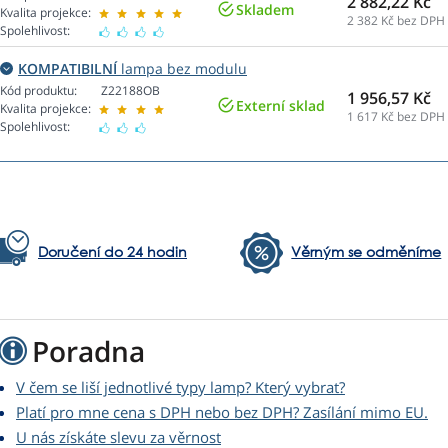
2 882,22 Kč
Skladem
Kvalita projekce:
2 382
Kč bez DPH
Spolehlivost:
KOMPATIBILNÍ
lampa bez modulu
Kód produktu:
Z22188OB
1 956,57 Kč
Externí sklad
Kvalita projekce:
1 617
Kč bez DPH
Spolehlivost:
Doručení do 24 hodin
Věrným se odměníme
Poradna
V čem se liší jednotlivé typy lamp? Který vybrat?
Platí pro mne cena s DPH nebo bez DPH? Zasílání mimo EU.
U nás získáte slevu za věrnost