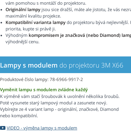
vám pomohou s montáží do projektoru.
Originální lampy
jsou sice dražší, máte ale jistotu, že vás nez
maximální kvalitu projekce.
Kompatibilní varianta lampy
do projektoru bývá nejlevnější. 
priorita, kupte si právě ji.
Výhodným
kompromisem je značková (nebo Diamond) lam
výhodnější cenu.
Lampy s modulem
do projektoru 3M X66
Produktové číslo lampy: 78-6966-9917-2
Vyměnit lampu s modulem zvládne každý
K výměně vám stačí šroubovák k uvolnění několika šroubů.
Poté vysunete starý lampový modul a zasunete nový.
Vybírejte ze 4 variant lamp - originální, značkové, Diamond
nebo kompatibilní.
VIDEO - výměna lampy s modulem