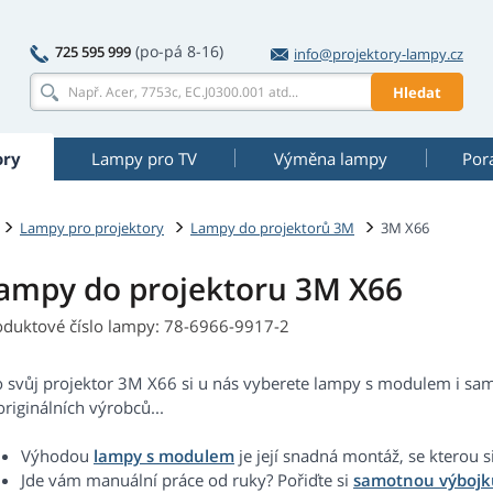
(po-pá 8-16)
725 595 999
info@projektory-lampy.cz
Hledat
ory
Lampy pro TV
Výměna lampy
Por
Lampy pro projektory
Lampy do projektorů 3M
3M X66
ampy do projektoru 3M X66
oduktové číslo lampy: 78-6966-9917-2
o svůj projektor 3M X66 si u nás vyberete lampy s modulem i sam
riginálních výrobců...
Výhodou
lampy s modulem
je její snadná montáž, se kterou s
Jde vám manuální práce od ruky? Pořiďte si
samotnou výbojk