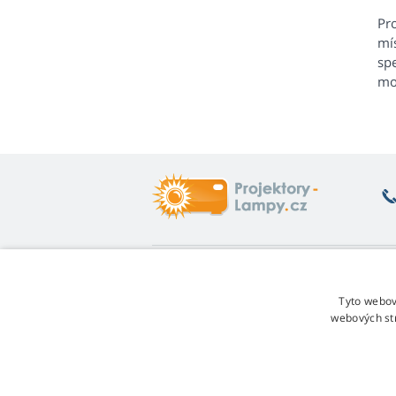
Pro
mí
sp
mo
Co vás zajímá
O
Poradna
Vr
Tyto webov
Záruka na lampy
Fo
webových st
Sleva za věrnost
Ob
Návod na výměnu lampy
Re
Jakou variantu lampy vybrat