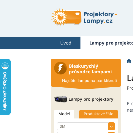
Úvod
Lampy pro projekt
Bleskurychlý
průvodce lampami
L
Najděte lampu na pár kliknutí
Pr
Lampy pro projektory
Pr
neo
Model
Produktové číslo