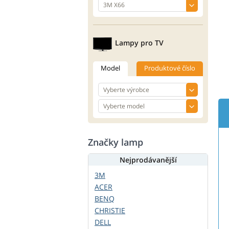
Lampy pro TV
Model
Produktové číslo
Značky lamp
Nejprodávanější
3M
ACER
BENQ
CHRISTIE
DELL