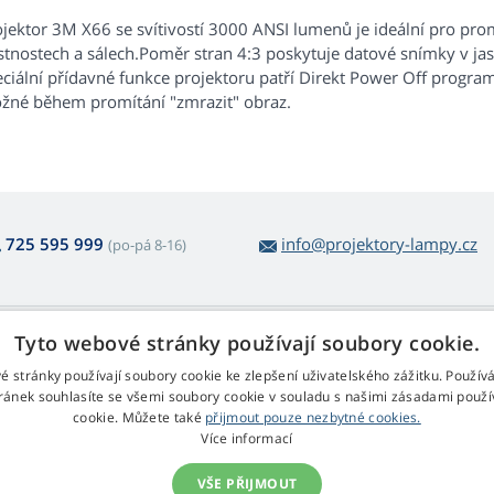
jektor 3M X66 se svítivostí 3000 ANSI lumenů je ideální pro prom
stnostech a sálech.Poměr stran 4:3 poskytuje datové snímky v ja
eciální přídavné funkce projektoru patří Direkt Power Off progra
žné během promítání "zmrazit" obraz.
725 595 999
info@projektory-lampy.cz
(po-pá 8-16)
 nákupu lamp
Web Retail s.r.o.
Tyto webové stránky používají soubory cookie.
ácení a reklamace
Kontakt
é stránky používají soubory cookie ke zlepšení uživatelského zážitku. Použív
rmulář pro odstoupení
Zpracování osobních údajů
ránek souhlasíte se všemi soubory cookie v souladu s našimi zásadami použí
cookie. Můžete také
přijmout pouze nezbytné cookies.
chodní podmínky
Více informací
klamační řád
VŠE PŘIJMOUT