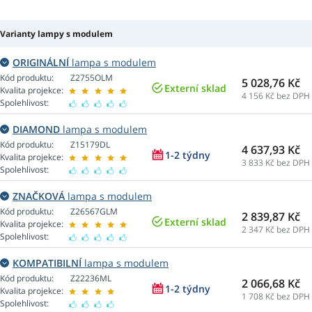
Varianty lampy s modulem
ORIGINÁLNÍ
lampa s modulem
Kód produktu:
Z2755OLM
5 028,76 Kč
Externí sklad
Kvalita projekce:
4 156
Kč bez DPH
Spolehlivost:
DIAMOND
lampa s modulem
Kód produktu:
Z15179DL
4 637,93 Kč
1-2 týdny
Kvalita projekce:
3 833
Kč bez DPH
Spolehlivost:
ZNAČKOVÁ
lampa s modulem
Kód produktu:
Z26567GLM
2 839,87 Kč
Externí sklad
Kvalita projekce:
2 347
Kč bez DPH
Spolehlivost:
KOMPATIBILNÍ
lampa s modulem
Kód produktu:
Z22236ML
2 066,68 Kč
1-2 týdny
Kvalita projekce:
1 708
Kč bez DPH
Spolehlivost: