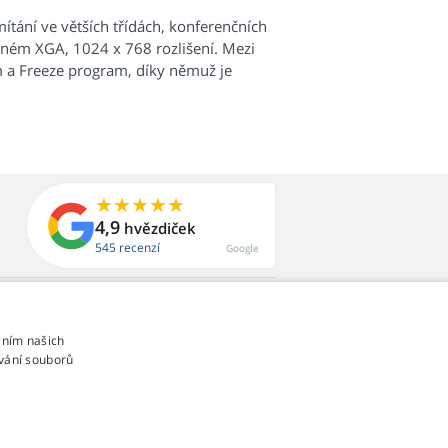
ítání ve větších třídách, konferenčních
sném XGA, 1024 x 768 rozlišení. Mezi
m a Freeze program, díky němuž je
4,9
hvězdiček
545 recenzí
Google
áním našich
vání souborů