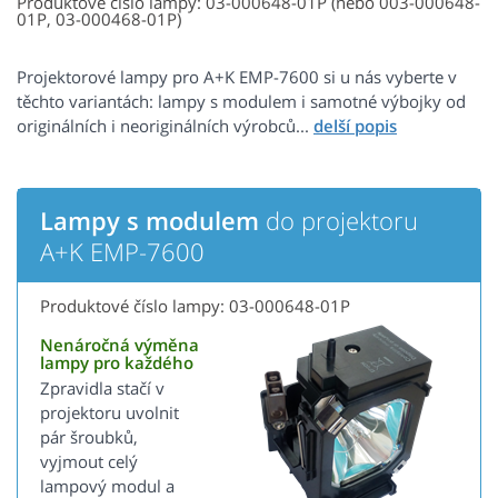
Produktové číslo lampy: 03-000648-01P (nebo 003-000648-
01P, 03-000468-01P)
Projektorové lampy pro A+K EMP-7600 si u nás vyberte v
těchto variantách: lampy s modulem i samotné výbojky od
originálních i neoriginálních výrobců...
Lampy s modulem
do projektoru
A+K EMP-7600
Produktové číslo lampy: 03-000648-01P
Nenáročná výměna
lampy pro každého
Zpravidla stačí v
projektoru uvolnit
pár šroubků,
vyjmout celý
lampový modul a