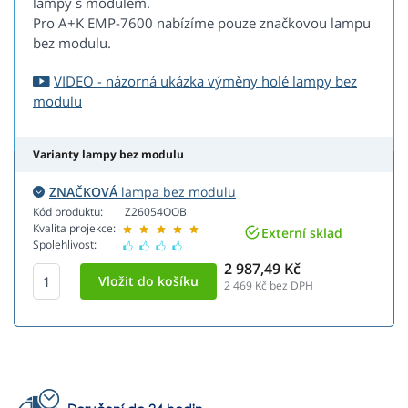
lampy s modulem.
Pro A+K EMP-7600 nabízíme pouze značkovou lampu
bez modulu.
VIDEO - názorná ukázka výměny holé lampy bez
modulu
Varianty lampy bez modulu
ZNAČKOVÁ
lampa bez modulu
Kód produktu:
Z26054OOB
Kvalita projekce:
Externí sklad
Spolehlivost:
2 987,49 Kč
2 469
Kč bez DPH