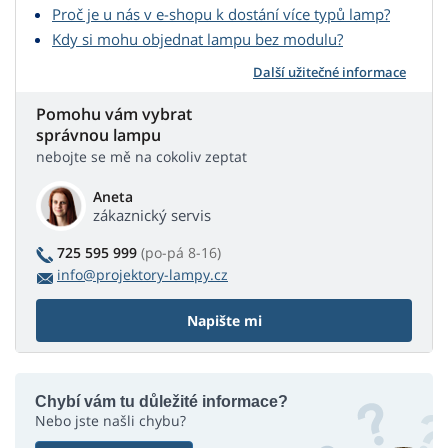
Proč je u nás v e-shopu k dostání více typů lamp?
Kdy si mohu objednat lampu bez modulu?
Další užitečné informace
Pomohu vám vybrat
správnou lampu
nebojte se mě na cokoliv zeptat
Aneta
zákaznický servis
725 595 999
(po-pá 8-16)
info@projektory-lampy.cz
Napište mi
Chybí vám tu důležité informace?
Nebo jste našli chybu?