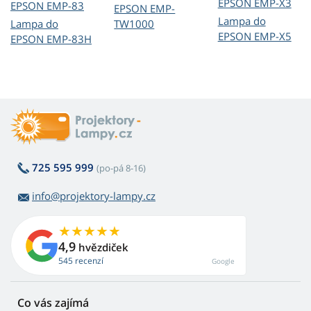
EPSON EMP-X3
EPSON EMP-83
EPSON EMP-
Lampa do
Lampa do
TW1000
EPSON EMP-X5
EPSON EMP-83H
725 595 999
(po-pá 8-16)
info@projektory-lampy.cz
4,9
hvězdiček
545 recenzí
Google
Co vás zajímá