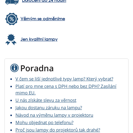
Doručení do 24 hodin
Věrným se odměníme
Jen kvalitní lampy
Poradna
V čem se liší jednotlivé typy lamp? Který vybrat?
Platí pro mne cena s DPH nebo bez DPH? Zasílání
mimo EU.
U nás získáte slevu za věrnost
Jakou dostanu záruku na lampu?
Návod na výměnu lampy v projektoru
Mohu objednat po telefonu?
Proč jsou lampy do projektorů tak drahé?