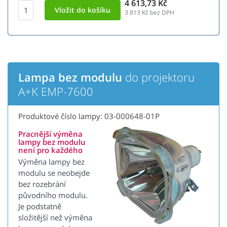
4 613,73 Kč
3 813
Kč bez DPH
Lampa bez modulu
do projektoru
A+K EMP-7600
Produktové číslo lampy: 03-000648-01P
Pracnější výměna
lampy bez modulu
není pro každého
Výměna lampy bez
modulu se neobejde
bez rozebrání
původního modulu.
Je podstatně
složitější než výměna