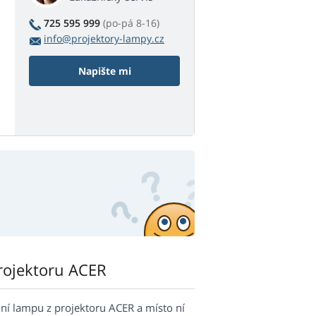
725 595 999
(po-pá 8-16)
info@projektory-lampy.cz
Napište mi
rojektoru ACER
í lampu z projektoru ACER a místo ní