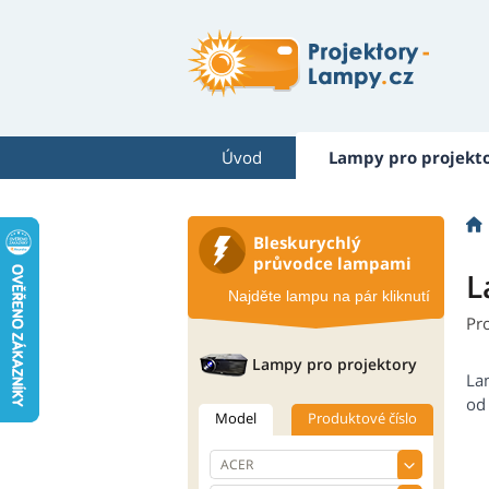
Úvod
Lampy pro projekt
Bleskurychlý
průvodce lampami
L
Najděte lampu na pár kliknutí
Pr
Lampy pro projektory
La
od 
Model
Produktové číslo