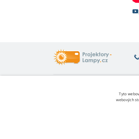
Co vás zajímá
O
Poradna
Vr
Tyto webov
Záruka na lampy
Fo
webových st
Sleva za věrnost
Ob
Návod na výměnu lampy
Re
Jakou variantu lampy vybrat