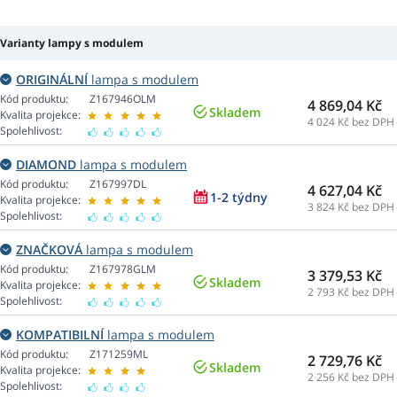
Varianty lampy s modulem
ORIGINÁLNÍ
lampa s modulem
Kód produktu:
Z167946OLM
4 869,04 Kč
Skladem
Kvalita projekce:
4 024
Kč bez DPH
Spolehlivost:
DIAMOND
lampa s modulem
Kód produktu:
Z167997DL
4 627,04 Kč
1-2 týdny
Kvalita projekce:
3 824
Kč bez DPH
Spolehlivost:
ZNAČKOVÁ
lampa s modulem
Kód produktu:
Z167978GLM
3 379,53 Kč
Skladem
Kvalita projekce:
2 793
Kč bez DPH
Spolehlivost:
KOMPATIBILNÍ
lampa s modulem
Kód produktu:
Z171259ML
2 729,76 Kč
Skladem
Kvalita projekce:
2 256
Kč bez DPH
Spolehlivost: