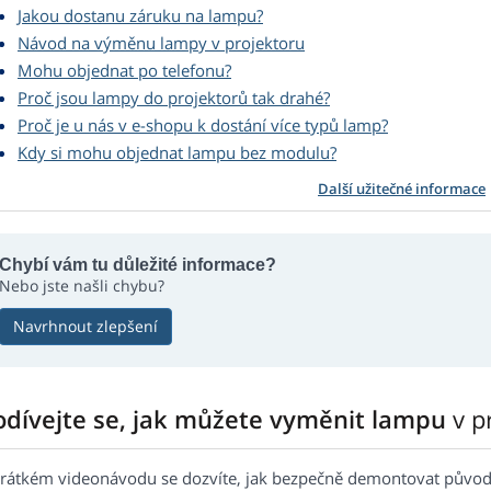
Jakou dostanu záruku na lampu?
Návod na výměnu lampy v projektoru
Mohu objednat po telefonu?
Proč jsou lampy do projektorů tak drahé?
Proč je u nás v e-shopu k dostání více typů lamp?
Kdy si mohu objednat lampu bez modulu?
Další užitečné informace
Chybí vám tu důležité informace?
Nebo jste našli chybu?
Navrhnout zlepšení
odívejte se, jak můžete vyměnit lampu
v p
krátkém videonávodu se dozvíte, jak bezpečně demontovat původn