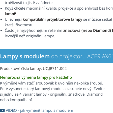
trpělivosti to jistě zvládnete.
Když chcete maximální kvalitu projekce a spolehlivost bez k
lampě
.
U levnější
kompatibilní projektorové lampy
se můžete setkat s
kratší životností.
Často je nejvýhodnějším řešením
značková (nebo Diamond) 
levnější než originální lampa.
Lampy s modulem
do projektoru ACER AX6
Produktové číslo lampy: UC.JR711.002
Nenáročná výměna lampy pro každého
K výměně vám stačí šroubovák k uvolnění několika šroubů.
Poté vysunete starý lampový modul a zasunete nový. Zvolte
si jednu ze 4 variant lampy - originální, značkové, Diamond
nebo kompatibilní.
VIDEO - jak vyměnit lampu s modulem