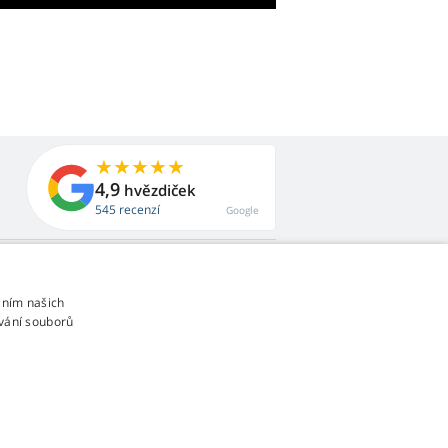
4,9
hvězdiček
545 recenzí
Google
áním našich
vání souborů