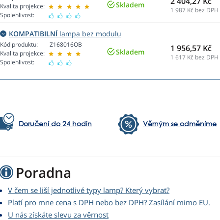
2 404,27 Kč
Skladem
Kvalita projekce:
1 987
Kč bez DPH
Spolehlivost:
KOMPATIBILNÍ
lampa bez modulu
Kód produktu:
Z168016OB
1 956,57 Kč
Skladem
Kvalita projekce:
1 617
Kč bez DPH
Spolehlivost:
Doručení do 24 hodin
Věrným se odměníme
Poradna
V čem se liší jednotlivé typy lamp? Který vybrat?
Platí pro mne cena s DPH nebo bez DPH? Zasílání mimo EU.
U nás získáte slevu za věrnost