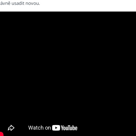
rávně usadit novou.