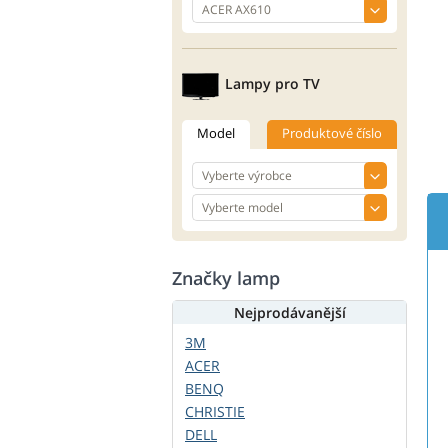
Lampy pro TV
Model
Produktové číslo
Značky lamp
Nejprodávanější
3M
ACER
BENQ
CHRISTIE
DELL