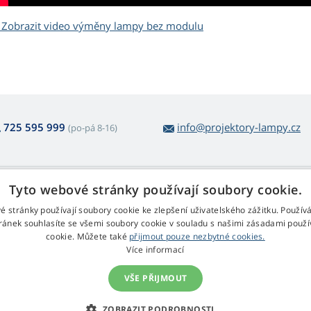
Zobrazit video výměny lampy bez modulu
725 595 999
info@projektory-lampy.cz
(po-pá 8-16)
 nákupu lamp
Web Retail s.r.o.
Tyto webové stránky používají soubory cookie.
ácení a reklamace
Kontakt
é stránky používají soubory cookie ke zlepšení uživatelského zážitku. Použív
rmulář pro odstoupení
Zpracování osobních údajů
ránek souhlasíte se všemi soubory cookie v souladu s našimi zásadami použí
cookie. Můžete také
přijmout pouze nezbytné cookies.
chodní podmínky
Více informací
klamační řád
VŠE PŘIJMOUT
© 2009 - 2026 Web Retail s.r.o., Projektory-Lampy.cz
ZOBRAZIT PODROBNOSTI