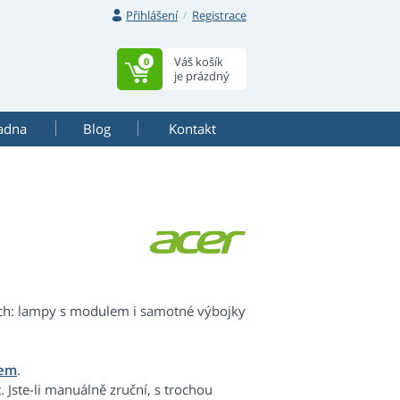
Přihlášení
Registrace
Váš košík
0
je prázdný
adna
Blog
Kontakt
ách: lampy s modulem i samotné výbojky
lem
.
 Jste-li manuálně zruční, s trochou