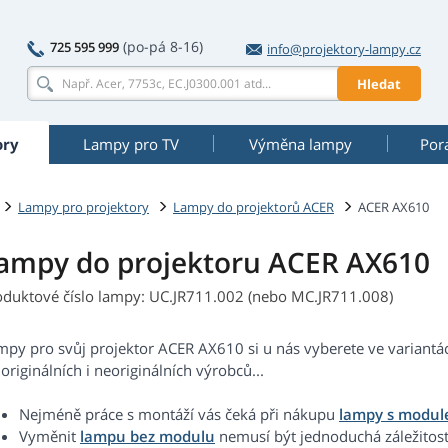
(po-pá 8-16)
725 595 999
info@projektory-lampy.cz
Hledat
ory
Lampy pro TV
Výměna lampy
Por
Lampy pro projektory
Lampy do projektorů ACER
ACER AX610
ampy do projektoru ACER AX610
oduktové číslo lampy: UC.JR711.002 (nebo MC.JR711.008)
mpy pro svůj projektor ACER AX610 si u nás vyberete ve variant
originálních i neoriginálních výrobců...
Nejméně práce s montáží vás čeká při nákupu
lampy s modu
Vyměnit
lampu bez modulu
nemusí být jednoduchá záležitost.