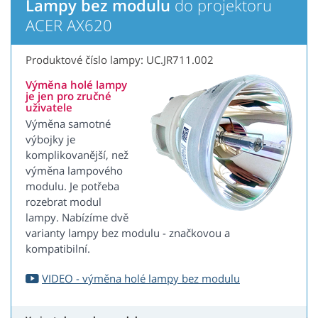
Lampy bez modulu
do projektoru
ACER AX620
Produktové číslo lampy: UC.JR711.002
Výměna holé lampy
je jen pro zručné
uživatele
Výměna samotné
výbojky je
komplikovanější, než
výměna lampového
modulu. Je potřeba
rozebrat modul
lampy. Nabízíme dvě
varianty lampy bez modulu - značkovou a
kompatibilní.
VIDEO - výměna holé lampy bez modulu