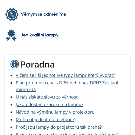
Věrným se odměníme
Jen kvalitní lampy
Poradna
V čem se liší jednotlivé typy lamp? Který vybrat?
Platí pro mne cena s DPH nebo bez DPH? Zasílání
mimo EU.
U nás získáte slevu za věrnost
Jakou dostanu záruku na lampu?
Návod na výměnu lampy v projektoru
Mohu objednat po telefonu?
Proč jsou lampy do projektorů tak drahé?
Proč je u nás v e-shopu k dostání více typů lamp?