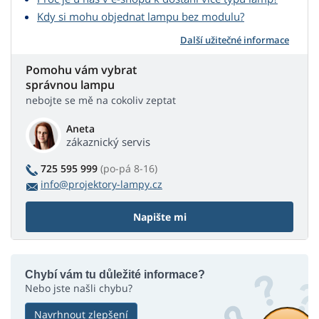
Kdy si mohu objednat lampu bez modulu?
Další užitečné informace
Pomohu vám vybrat
správnou lampu
nebojte se mě na cokoliv zeptat
Aneta
zákaznický servis
725 595 999
(po-pá 8-16)
info@projektory-lampy.cz
Napište mi
Chybí vám tu důležité informace?
Nebo jste našli chybu?
Navrhnout zlepšení