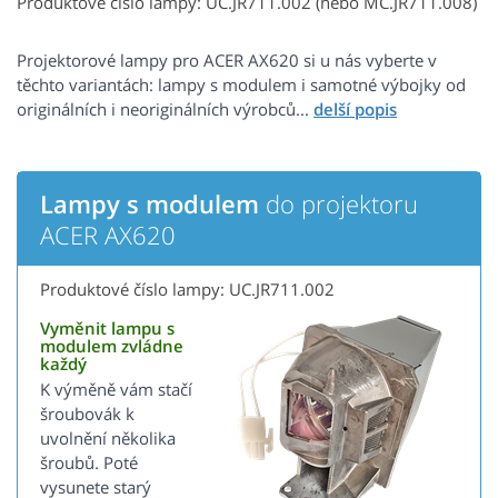
Produktové číslo lampy: UC.JR711.002 (nebo MC.JR711.008)
Projektorové lampy pro ACER AX620 si u nás vyberte v
těchto variantách: lampy s modulem i samotné výbojky od
originálních i neoriginálních výrobců...
Lampy s modulem
do projektoru
ACER AX620
Produktové číslo lampy: UC.JR711.002
Vyměnit lampu s
modulem zvládne
každý
K výměně vám stačí
šroubovák k
uvolnění několika
šroubů. Poté
vysunete starý