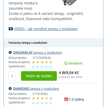
lampový modul a
zasunete nový.
Zvolte si jednu ze 4 variant lampy - originální,
značkové, Diamond nebo kompatibilní.
VIDEO - jak vyměnit lampu s modulem
Varianty lampy s modulem
ORIGINÁLNÍ
lampa s modulem
Kód produktu:
Z172549OLM
Kvalita projekce:
Skladem
Spolehlivost:
4 869,04 Kč
4 024
Kč bez DPH
DIAMOND
lampa s modulem
Kód produktu:
Z174182DL
Kvalita projekce:
1-2 týdny
Spolehlivost: