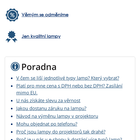
Věrným se odměníme
Jen kvalitní lampy
Poradna
V čem se liší jednotlivé typy lamp? Který vybrat?
Platí pro mne cena s DPH nebo bez DPH? Zasílání
mimo EU.
U nás získáte slevu za věrnost
Jakou dostanu záruku na lampu?
Návod na výměnu lampy v projektoru
Mohu objednat po telefonu?
Proč jsou lampy do projektorů tak drahé?
Proč je u nás v e-shopu k dostání více typů lamp?