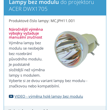
Lampy bez modulu
do projektoru
ACER DWX1705
Produktové číslo lampy: MC.JPH11.001
Náročnější výměna
výbojky vyžaduje
manuální zručnost
Výměna lampy bez
modulu se neobejde
bez rozebrání
původního modulu.
Je podstatně
složitější než výměna
lampy s modulem.
Vyberte si ze dvou variant lampy bez modulu -
značkovou nebo kompatibilní.
VIDEO - výměna holé lampy bez modulu