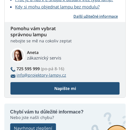
Kdy si mohu objednat lampu bez modulu?
Další užitečné informace
Pomohu vám vybrat
správnou lampu
nebojte se mě na cokoliv zeptat
Aneta
zákaznický servis
725 595 999
(po-pá 8-16)
info@projektory-lampy.cz
Napište mi
Chybí vám tu důležité informace?
Nebo jste našli chybu?
Navrhnout zlepšení