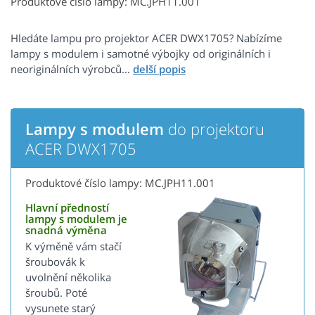
Produktové číslo lampy: MC.JPH11.001
Hledáte lampu pro projektor ACER DWX1705? Nabízíme
lampy s modulem i samotné výbojky od originálních i
neoriginálních výrobců...
Lampy s modulem
do projektoru
ACER DWX1705
Produktové číslo lampy: MC.JPH11.001
Hlavní předností
lampy s modulem je
snadná výměna
K výměně vám stačí
šroubovák k
uvolnění několika
šroubů. Poté
vysunete starý