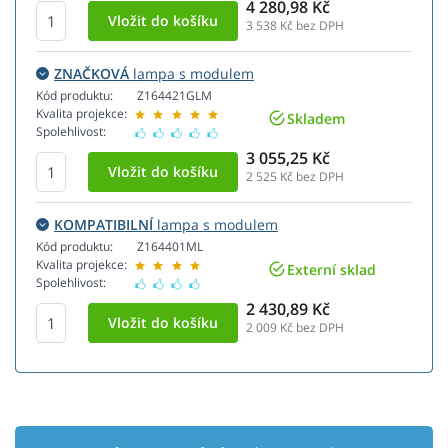
4 280,98 Kč
3 538
Kč bez DPH
ZNAČKOVÁ
lampa s modulem
Kód produktu:
Z164421GLM
Kvalita projekce:
Skladem
Spolehlivost:
3 055,25 Kč
2 525
Kč bez DPH
KOMPATIBILNÍ
lampa s modulem
Kód produktu:
Z164401ML
Kvalita projekce:
Externí sklad
Spolehlivost:
2 430,89 Kč
2 009
Kč bez DPH