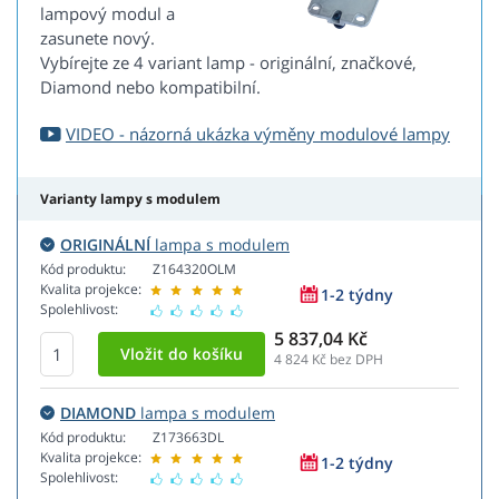
lampový modul a
zasunete nový.
Vybírejte ze 4 variant lamp - originální, značkové,
Diamond nebo kompatibilní.
VIDEO - názorná ukázka výměny modulové lampy
Varianty lampy s modulem
ORIGINÁLNÍ
lampa s modulem
Kód produktu:
Z164320OLM
Kvalita projekce:
1-2 týdny
Spolehlivost:
5 837,04 Kč
4 824
Kč bez DPH
DIAMOND
lampa s modulem
Kód produktu:
Z173663DL
Kvalita projekce:
1-2 týdny
Spolehlivost: