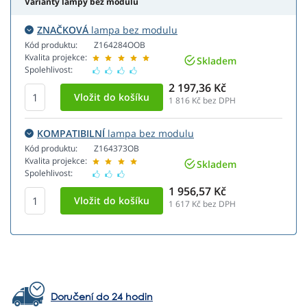
Varianty lampy bez modulu
ZNAČKOVÁ
lampa bez modulu
Kód produktu:
Z164284OOB
Kvalita projekce:
Skladem
Spolehlivost:
2 197,36 Kč
1 816
Kč bez DPH
KOMPATIBILNÍ
lampa bez modulu
Kód produktu:
Z164373OB
Kvalita projekce:
Skladem
Spolehlivost:
1 956,57 Kč
1 617
Kč bez DPH
Doručení do 24 hodin