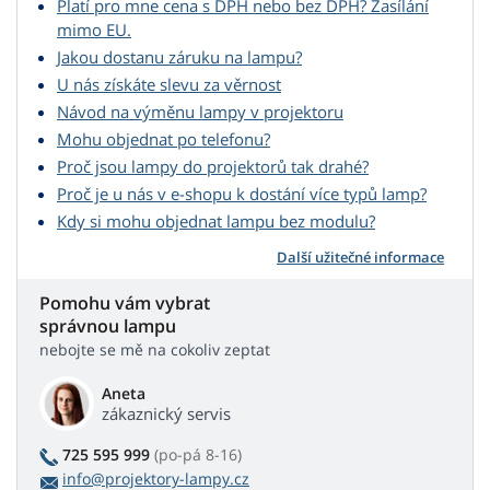
Platí pro mne cena s DPH nebo bez DPH? Zasílání
mimo EU.
Jakou dostanu záruku na lampu?
U nás získáte slevu za věrnost
Návod na výměnu lampy v projektoru
Mohu objednat po telefonu?
Proč jsou lampy do projektorů tak drahé?
Proč je u nás v e-shopu k dostání více typů lamp?
Kdy si mohu objednat lampu bez modulu?
Další užitečné informace
Pomohu vám vybrat
správnou lampu
nebojte se mě na cokoliv zeptat
Aneta
zákaznický servis
725 595 999
(po-pá 8-16)
info@projektory-lampy.cz