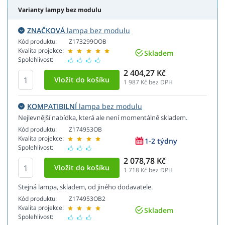
Varianty lampy bez modulu
ZNAČKOVÁ
lampa bez modulu
Kód produktu:
Z173299OOB
Kvalita projekce:
Skladem
Spolehlivost:
2 404,27 Kč
1 987
Kč bez DPH
KOMPATIBILNÍ
lampa bez modulu
Nejlevnější nabídka, která ale není momentálně skladem.
Kód produktu:
Z174953OB
Kvalita projekce:
1-2 týdny
Spolehlivost:
2 078,78 Kč
1 718
Kč bez DPH
Stejná lampa, skladem, od jiného dodavatele.
Kód produktu:
Z174953OB2
Kvalita projekce:
Skladem
Spolehlivost: