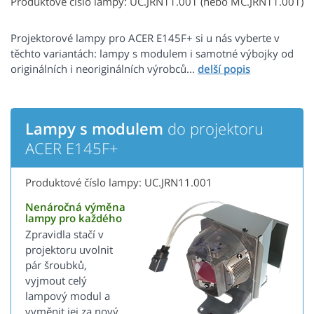
Produktové číslo lampy: UC.JRN11.001 (nebo MC.JRN11.001)
Projektorové lampy pro ACER E145F+ si u nás vyberte v
těchto variantách: lampy s modulem i samotné výbojky od
originálních i neoriginálních výrobců...
Lampy s modulem
do projektoru
ACER E145F+
Produktové číslo lampy: UC.JRN11.001
Nenáročná výměna
lampy pro každého
Zpravidla stačí v
projektoru uvolnit
pár šroubků,
vyjmout celý
lampový modul a
vyměnit jej za nový.