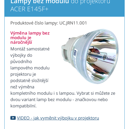
Lampy bez modulu
do projektoru
ACER E145F+
Produktové číslo lampy: UC.JRN11.001
Výměna lampy bez
modulu je
náročnější
Montáž samostatné
výbojky do
původního
lampového modulu
projektoru je
podstatně složitější
než výměna
kompletního modulu i s lampou. Vybrat si můžete ze
dvou variant lamp bez modulu - značkovou nebo
kompatibilní.
VIDEO - jak vyměnit výbojku v projektoru