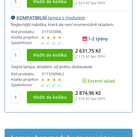
2 525
Kč bez DPH
KOMPATIBILNÍ
lampa s modulem
Nejlevnější nabídka, která ale není momentálně skladem.
Kód produktu:
Z173330ML
Kvalita projekce:
1-2 týdny
Spolehlivost:
2 631,75 Kč
2 175
Kč bez DPH
Stejná lampa, skladem, od jiného dodavatele.
Kód produktu:
Z173330ML2
Kvalita projekce:
Externí sklad
Spolehlivost:
2 874,96 Kč
2 376
Kč bez DPH