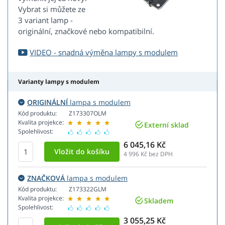
Vybrat si můžete ze
3 variant lamp -
originální, značkové nebo kompatibilní.
VIDEO - snadná výměna lampy s modulem
Varianty lampy s modulem
ORIGINÁLNÍ
lampa s modulem
Kód produktu:
Z173307OLM
Kvalita projekce:
Externí sklad
Spolehlivost:
6 045,16 Kč
4 996
Kč bez DPH
ZNAČKOVÁ
lampa s modulem
Kód produktu:
Z173322GLM
Kvalita projekce:
Skladem
Spolehlivost:
3 055,25 Kč