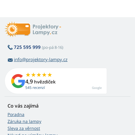
725 595 999
(po-pá 8-16)
info@projektory-lampy.cz
4,9
hvězdiček
545 recenzí
Google
Co vás zajímá
Poradna
Záruka na lampy
Sleva za věrnost