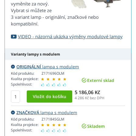
vyměníte za nový.
Vybrat si můžete ze
3 variant lamp - originální, značkové nebo
kompatibilní.
VIDEO - názorná ukázka výměny modulové lampy
Varianty lampy s modulem
ORIGINÁLNÍ
lampa s modulem
Kód produktu:
Z171696OLM
Kvalita projekce:
Externí sklad
Spolehlivost:
5 186,06 Kč
4 286
Kč bez DPH
ZNAČKOVÁ
lampa s modulem
Kód produktu:
Z171845GLM
Kvalita projekce:
Skladem
Spolehlivost: