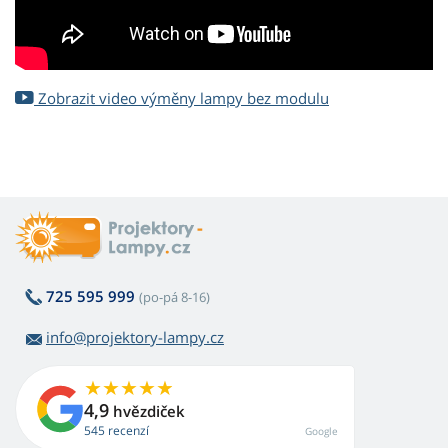
Zobrazit video výměny lampy bez modulu
725 595 999
(po-pá 8-16)
info@projektory-lampy.cz
4,9
hvězdiček
545 recenzí
Google