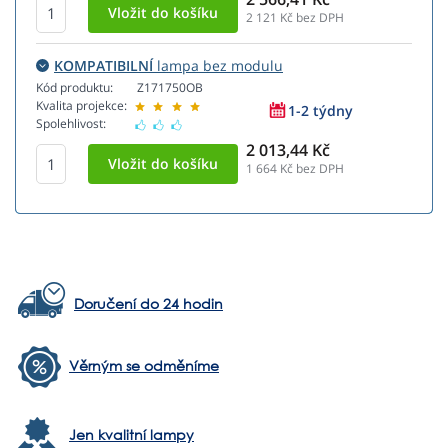
2 121
Kč bez DPH
KOMPATIBILNÍ
lampa bez modulu
Kód produktu:
Z171750OB
Kvalita projekce:
1-2 týdny
Spolehlivost:
2 013,44 Kč
1 664
Kč bez DPH
Doručení do 24 hodin
Věrným se odměníme
Jen kvalitní lampy