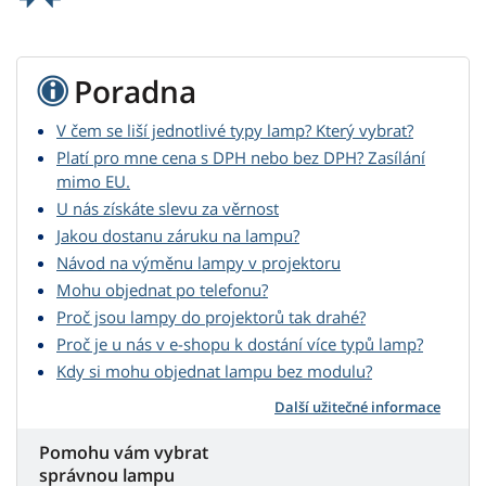
Poradna
V čem se liší jednotlivé typy lamp? Který vybrat?
Platí pro mne cena s DPH nebo bez DPH? Zasílání
mimo EU.
U nás získáte slevu za věrnost
Jakou dostanu záruku na lampu?
Návod na výměnu lampy v projektoru
Mohu objednat po telefonu?
Proč jsou lampy do projektorů tak drahé?
Proč je u nás v e-shopu k dostání více typů lamp?
Kdy si mohu objednat lampu bez modulu?
Další užitečné informace
Pomohu vám vybrat
správnou lampu