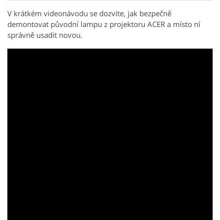
V krátkém videonávodu se dozvíte, jak bezpečně
demontovat původní lampu z projektoru ACER a místo ní
správně usadit novou.