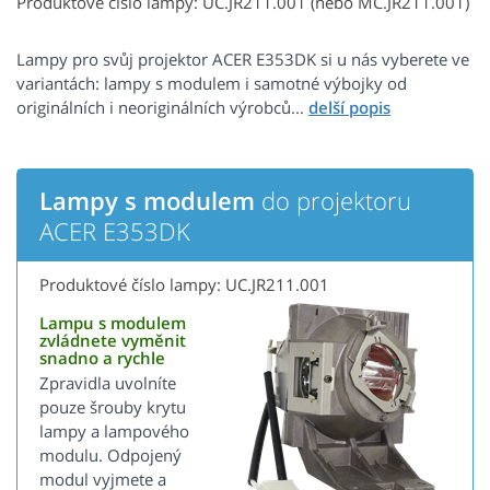
Produktové číslo lampy: UC.JR211.001 (nebo MC.JR211.001)
Lampy pro svůj projektor ACER E353DK si u nás vyberete ve
variantách: lampy s modulem i samotné výbojky od
originálních i neoriginálních výrobců...
Lampy s modulem
do projektoru
ACER E353DK
Produktové číslo lampy: UC.JR211.001
Lampu s modulem
zvládnete vyměnit
snadno a rychle
Zpravidla uvolníte
pouze šrouby krytu
lampy a lampového
modulu. Odpojený
modul vyjmete a