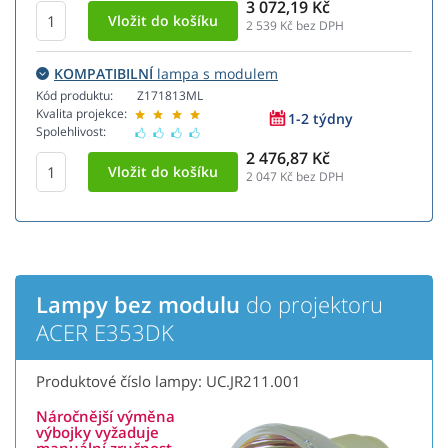
3 072,19 Kč
2 539
Kč bez DPH
KOMPATIBILNÍ
lampa s modulem
Kód produktu:
Z171813ML
Kvalita projekce:
1-2 týdny
Spolehlivost:
2 476,87 Kč
2 047
Kč bez DPH
Lampy bez modulu
do projektoru
ACER E353DK
Produktové číslo lampy: UC.JR211.001
Náročnější výměna
výbojky vyžaduje