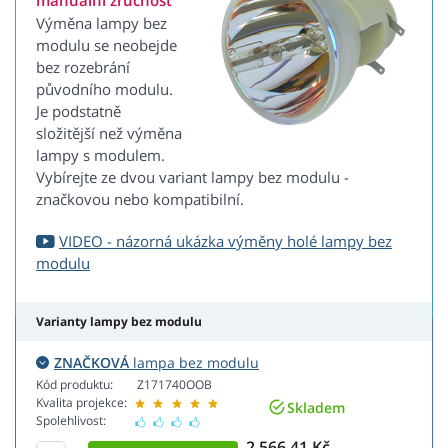
manuální zručnost
Výměna lampy bez
modulu se neobejde
bez rozebrání
původního modulu.
Je podstatně
složitější než výměna
lampy s modulem.
Vybírejte ze dvou variant lampy bez modulu -
značkovou nebo kompatibilní.
VIDEO - názorná ukázka výměny holé lampy bez
modulu
Varianty lampy bez modulu
ZNAČKOVÁ
lampa bez modulu
Kód produktu:
Z171740OOB
Kvalita projekce:
Skladem
Spolehlivost:
2 566,41 Kč