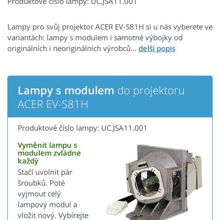
Produktové číslo lampy: UC.JSA11.001
Lampy pro svůj projektor ACER EV-S81H si u nás vyberete ve
variantách: lampy s modulem i samotné výbojky od
originálních i neoriginálních výrobců...
Lampy s modulem
do projektoru
ACER EV-S81H
Produktové číslo lampy: UC.JSA11.001
Vyměnit lampu s
modulem zvládne
každý
Stačí uvolnit pár
šroubků. Poté
vyjmout celý
lampový modul a
vložit nový. Vybírejte