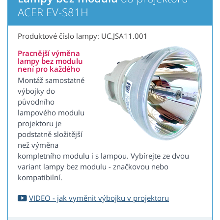
ACER EV-S81H
Produktové číslo lampy: UC.JSA11.001
Pracnější výměna
lampy bez modulu
není pro každého
Montáž samostatné
výbojky do
původního
lampového modulu
projektoru je
podstatně složitější
než výměna
kompletního modulu i s lampou. Vybírejte ze dvou
variant lampy bez modulu - značkovou nebo
kompatibilní.
VIDEO - jak vyměnit výbojku v projektoru