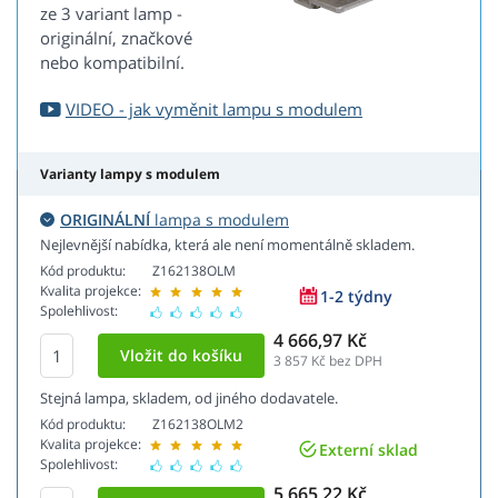
ze 3 variant lamp -
originální, značkové
nebo kompatibilní.
VIDEO - jak vyměnit lampu s modulem
Varianty lampy s modulem
ORIGINÁLNÍ
lampa s modulem
Nejlevnější nabídka, která ale není momentálně skladem.
Kód produktu:
Z162138OLM
Kvalita projekce:
1-2 týdny
Spolehlivost:
4 666,97 Kč
3 857
Kč bez DPH
Stejná lampa, skladem, od jiného dodavatele.
Kód produktu:
Z162138OLM2
Kvalita projekce:
Externí sklad
Spolehlivost:
5 665,22 Kč