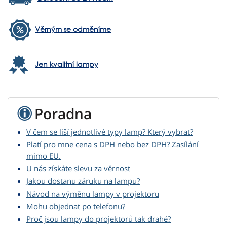
Věrným se odměníme
Jen kvalitní lampy
Poradna
V čem se liší jednotlivé typy lamp? Který vybrat?
Platí pro mne cena s DPH nebo bez DPH? Zasílání
mimo EU.
U nás získáte slevu za věrnost
Jakou dostanu záruku na lampu?
Návod na výměnu lampy v projektoru
Mohu objednat po telefonu?
Proč jsou lampy do projektorů tak drahé?