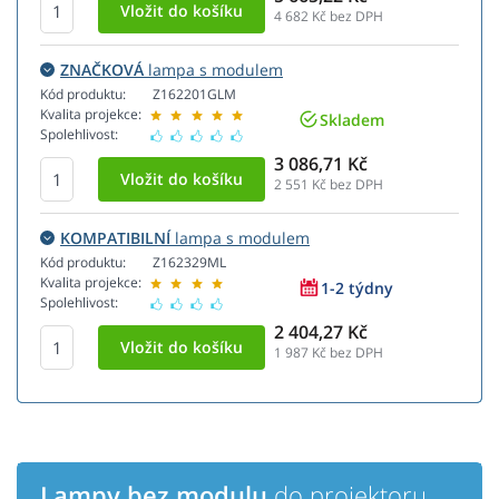
4 682
Kč bez DPH
ZNAČKOVÁ
lampa s modulem
Kód produktu:
Z162201GLM
Kvalita projekce:
Skladem
Spolehlivost:
3 086,71 Kč
2 551
Kč bez DPH
KOMPATIBILNÍ
lampa s modulem
Kód produktu:
Z162329ML
Kvalita projekce:
1-2 týdny
Spolehlivost:
2 404,27 Kč
1 987
Kč bez DPH
Lampy bez modulu
do projektoru