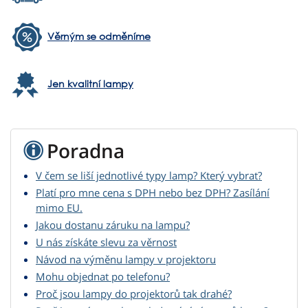
Věrným se odměníme
Jen kvalitní lampy
Poradna
V čem se liší jednotlivé typy lamp? Který vybrat?
Platí pro mne cena s DPH nebo bez DPH? Zasílání
mimo EU.
Jakou dostanu záruku na lampu?
U nás získáte slevu za věrnost
Návod na výměnu lampy v projektoru
Mohu objednat po telefonu?
Proč jsou lampy do projektorů tak drahé?