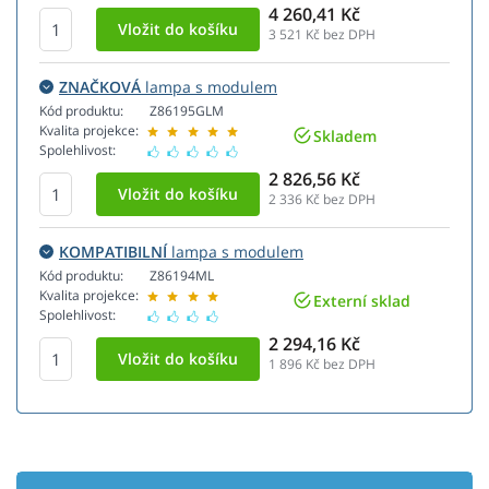
4 260,41 Kč
3 521
Kč bez DPH
ZNAČKOVÁ
lampa s modulem
Kód produktu:
Z86195GLM
Kvalita projekce:
Skladem
Spolehlivost:
2 826,56 Kč
2 336
Kč bez DPH
KOMPATIBILNÍ
lampa s modulem
Kód produktu:
Z86194ML
Kvalita projekce:
Externí sklad
Spolehlivost:
2 294,16 Kč
1 896
Kč bez DPH