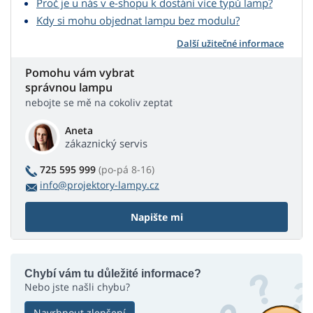
Proč je u nás v e-shopu k dostání více typů lamp?
Kdy si mohu objednat lampu bez modulu?
Další užitečné informace
Pomohu vám vybrat
správnou lampu
nebojte se mě na cokoliv zeptat
Aneta
zákaznický servis
725 595 999
(po-pá 8-16)
info@projektory-lampy.cz
Napište mi
Chybí vám tu důležité informace?
Nebo jste našli chybu?
Navrhnout zlepšení