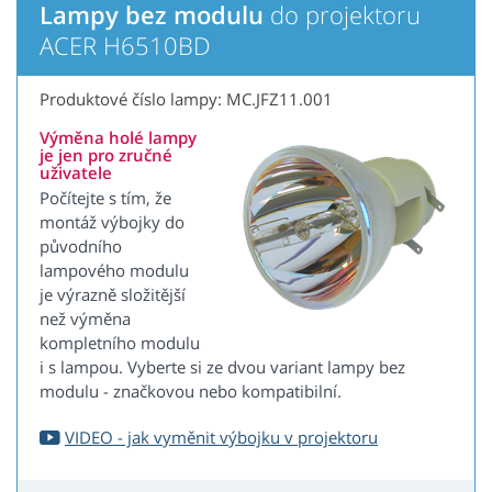
Lampy bez modulu
do projektoru
ACER H6510BD
Produktové číslo lampy: MC.JFZ11.001
Výměna holé lampy
je jen pro zručné
uživatele
Počítejte s tím, že
montáž výbojky do
původního
lampového modulu
je výrazně složitější
než výměna
kompletního modulu
i s lampou. Vyberte si ze dvou variant lampy bez
modulu - značkovou nebo kompatibilní.
VIDEO - jak vyměnit výbojku v projektoru