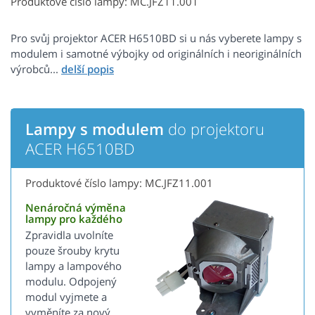
Produktové číslo lampy: MC.JFZ11.001
Pro svůj projektor ACER H6510BD si u nás vyberete lampy s
modulem i samotné výbojky od originálních i neoriginálních
výrobců...
Lampy s modulem
do projektoru
ACER H6510BD
Produktové číslo lampy: MC.JFZ11.001
Nenáročná výměna
lampy pro každého
Zpravidla uvolníte
pouze šrouby krytu
lampy a lampového
modulu. Odpojený
modul vyjmete a
vyměníte za nový.