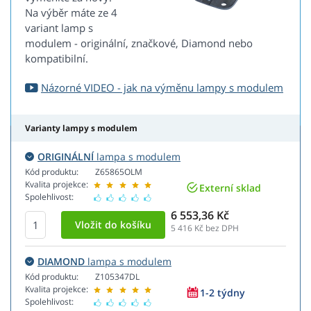
Na výběr máte ze 4
variant lamp s
modulem - originální, značkové, Diamond nebo
kompatibilní.
Názorné VIDEO - jak na výměnu lampy s modulem
Varianty lampy s modulem
ORIGINÁLNÍ
lampa s modulem
Kód produktu:
Z65865OLM
Kvalita projekce:
Externí sklad
Spolehlivost:
6 553,36 Kč
5 416
Kč bez DPH
DIAMOND
lampa s modulem
Kód produktu:
Z105347DL
Kvalita projekce:
1-2 týdny
Spolehlivost: