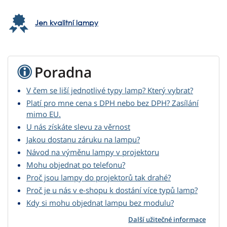
Jen kvalitní lampy
Poradna
V čem se liší jednotlivé typy lamp? Který vybrat?
Platí pro mne cena s DPH nebo bez DPH? Zasílání
mimo EU.
U nás získáte slevu za věrnost
Jakou dostanu záruku na lampu?
Návod na výměnu lampy v projektoru
Mohu objednat po telefonu?
Proč jsou lampy do projektorů tak drahé?
Proč je u nás v e-shopu k dostání více typů lamp?
Kdy si mohu objednat lampu bez modulu?
Další užitečné informace