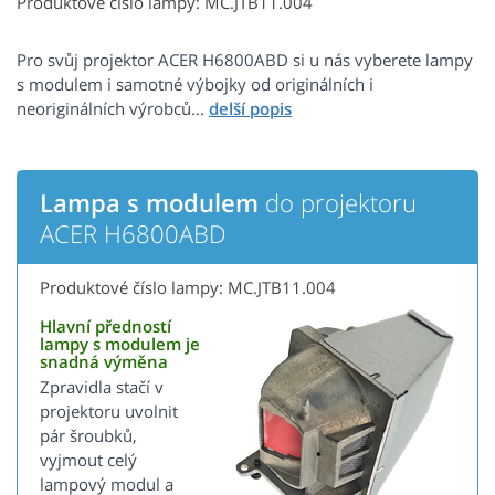
Produktové číslo lampy: MC.JTB11.004
Pro svůj projektor ACER H6800ABD si u nás vyberete lampy
s modulem i samotné výbojky od originálních i
neoriginálních výrobců...
Lampa s modulem
do projektoru
ACER H6800ABD
Produktové číslo lampy: MC.JTB11.004
Hlavní předností
lampy s modulem je
snadná výměna
Zpravidla stačí v
projektoru uvolnit
pár šroubků,
vyjmout celý
lampový modul a