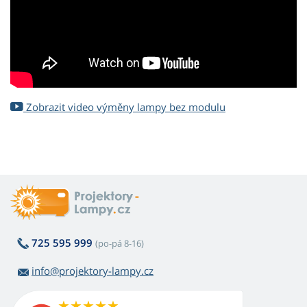
Zobrazit video výměny lampy bez modulu
725 595 999
(po-pá 8-16)
info@projektory-lampy.cz