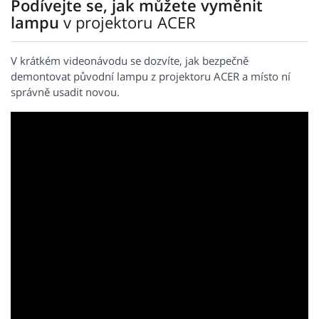
Podívejte se, jak můžete vyměnit
lampu
v projektoru ACER
V krátkém videonávodu se dozvíte, jak bezpečně
demontovat původní lampu z projektoru ACER a místo ní
správně usadit novou.