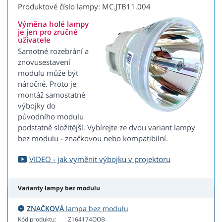
Produktové číslo lampy: MC.JTB11.004
Výměna holé lampy
je jen pro zručné
uživatele
Samotné rozebrání a
znovusestavení
modulu může být
náročné. Proto je
montáž samostatné
výbojky do
původního modulu
podstatně složitější. Vybírejte ze dvou variant lampy
bez modulu - značkovou nebo kompatibilní.
VIDEO - jak vyměnit výbojku v projektoru
Varianty lampy bez modulu
ZNAČKOVÁ
lampa bez modulu
Kód produktu:
Z164174OOB