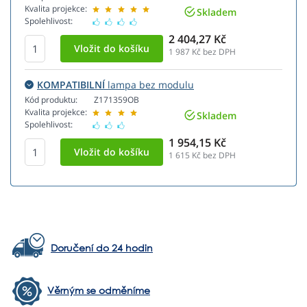
Kvalita projekce:
Skladem
Spolehlivost:
2 404,27 Kč
1 987
Kč bez DPH
KOMPATIBILNÍ
lampa bez modulu
Kód produktu:
Z171359OB
Kvalita projekce:
Skladem
Spolehlivost:
1 954,15 Kč
1 615
Kč bez DPH
Doručení do 24 hodin
Věrným se odměníme