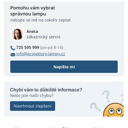
Pomohu vám vybrat
správnou lampu
nebojte se mě na cokoliv zeptat
Aneta
zákaznický servis
725 595 999
(po-pá 8-16)
info@projektory-lampy.cz
Napište mi
Chybí vám tu důležité informace?
Nebo jste našli chybu?
Navrhnout zlepšení