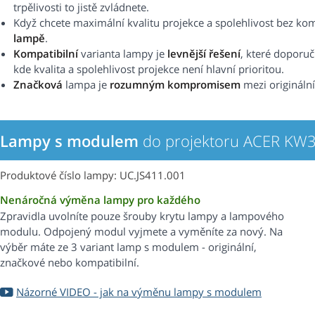
trpělivosti to jistě zvládnete.
Když chcete maximální kvalitu projekce a spolehlivost bez k
lampě
.
Kompatibilní
varianta lampy je
levnější řešení
, které doporu
kde kvalita a spolehlivost projekce není hlavní prioritou.
Značková
lampa je
rozumným kompromisem
mezi origináln
Lampy s modulem
do projektoru ACER KW3
Produktové číslo lampy: UC.JS411.001
Nenáročná výměna lampy pro každého
Zpravidla uvolníte pouze šrouby krytu lampy a lampového
modulu. Odpojený modul vyjmete a vyměníte za nový. Na
výběr máte ze 3 variant lamp s modulem - originální,
značkové nebo kompatibilní.
Názorné VIDEO - jak na výměnu lampy s modulem