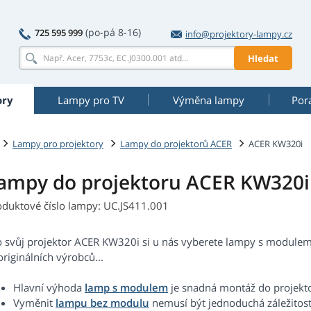
(po-pá 8-16)
725 595 999
info@projektory-lampy.cz
Hledat
ory
Lampy pro TV
Výměna lampy
Por
Lampy pro projektory
Lampy do projektorů ACER
ACER KW320i
ampy do projektoru ACER KW320i
oduktové číslo lampy: UC.JS411.001
o svůj projektor ACER KW320i si u nás vyberete lampy s modulem 
riginálních výrobců...
Hlavní výhoda
lamp s modulem
je snadná montáž do projekt
Vyměnit
lampu bez modulu
nemusí být jednoduchá záležitost.