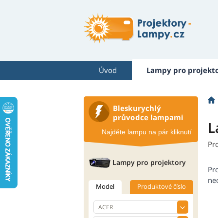
Úvod
Lampy pro projekt
Bleskurychlý
průvodce lampami
L
Najděte lampu na pár kliknutí
Pr
Lampy pro projektory
Pr
neo
Model
Produktové číslo