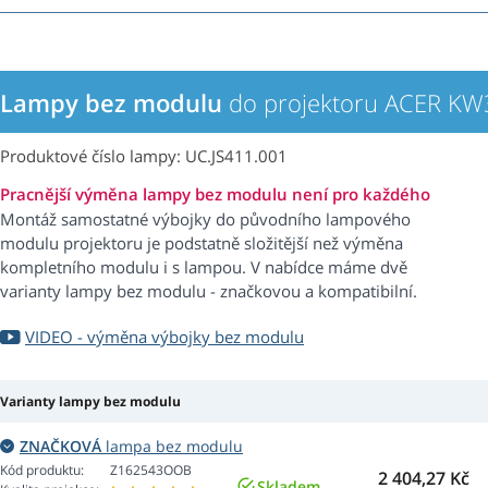
Lampy bez modulu
do projektoru ACER KW
Produktové číslo lampy: UC.JS411.001
Pracnější výměna lampy bez modulu není pro každého
Montáž samostatné výbojky do původního lampového
modulu projektoru je podstatně složitější než výměna
kompletního modulu i s lampou. V nabídce máme dvě
varianty lampy bez modulu - značkovou a kompatibilní.
VIDEO - výměna výbojky bez modulu
Varianty lampy bez modulu
ZNAČKOVÁ
lampa bez modulu
Kód produktu:
Z162543OOB
2 404,27 Kč
Skladem