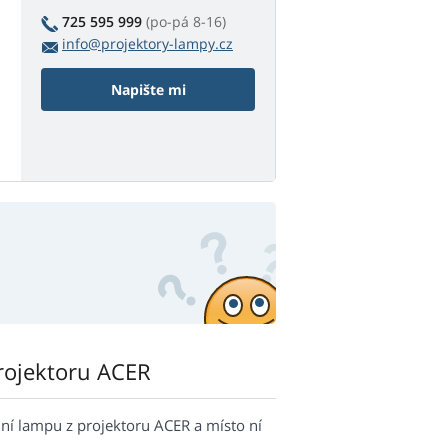
725 595 999
(po-pá 8-16)
info@projektory-lampy.cz
Napište mi
rojektoru ACER
í lampu z projektoru ACER a místo ní