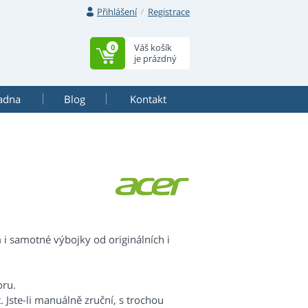
Přihlášení
Registrace
Váš košík
0
je prázdný
adna
Blog
Kontakt
i samotné výbojky od originálních i
oru.
 Jste-li manuálně zruční, s trochou