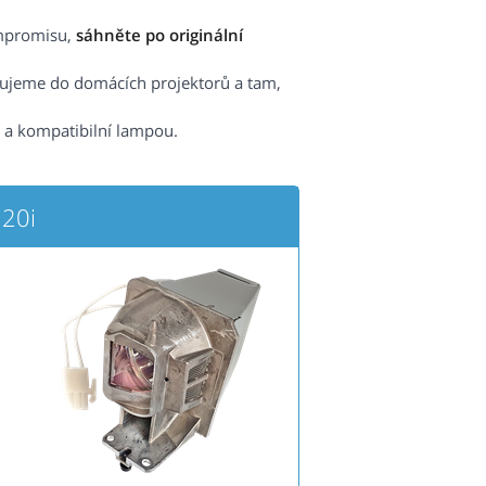
ompromisu,
sáhněte po originální
čujeme do domácích projektorů a tam,
í a kompatibilní lampou.
20i