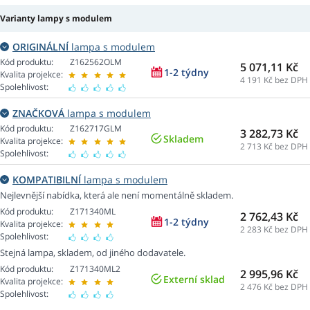
Varianty lampy s modulem
ORIGINÁLNÍ
lampa s modulem
Kód produktu:
Z162562OLM
5 071,11 Kč
1-2 týdny
Kvalita projekce:
4 191
Kč bez DPH
Spolehlivost:
ZNAČKOVÁ
lampa s modulem
Kód produktu:
Z162717GLM
3 282,73 Kč
Skladem
Kvalita projekce:
2 713
Kč bez DPH
Spolehlivost:
KOMPATIBILNÍ
lampa s modulem
Nejlevnější nabídka, která ale není momentálně skladem.
Kód produktu:
Z171340ML
2 762,43 Kč
1-2 týdny
Kvalita projekce:
2 283
Kč bez DPH
Spolehlivost:
Stejná lampa, skladem, od jiného dodavatele.
Kód produktu:
Z171340ML2
2 995,96 Kč
Externí sklad
Kvalita projekce:
2 476
Kč bez DPH
Spolehlivost: