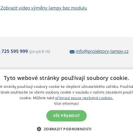
Zobrazit video výměny lampy bez modulu
725 595 999
info@projektory-lampy.cz
(po-pá 8-16)
 nákupu lamp
Web Retail s.r.o.
Tyto webové stránky používají soubory cookie.
ácení a reklamace
Kontakt
é stránky používají soubory cookie ke zlepšení uživatelského zážitku. Použív
rmulář pro odstoupení
Zpracování osobních údajů
ránek souhlasíte se všemi soubory cookie v souladu s našimi zásadami použí
cookie. Můžete také
přijmout pouze nezbytné cookies.
chodní podmínky
Více informací
klamační řád
VŠE PŘIJMOUT
© 2009 - 2026 Web Retail s.r.o., Projektory-Lampy.cz
ZOBRAZIT PODROBNOSTI