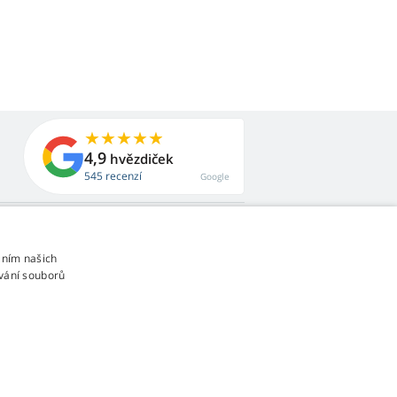
4,9
hvězdiček
545 recenzí
Google
áním našich
vání souborů