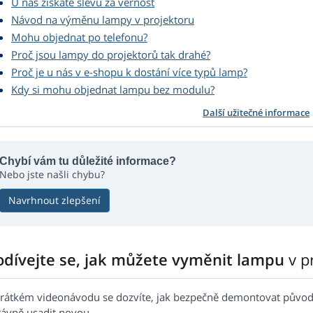
U nás získáte slevu za věrnost
Návod na výměnu lampy v projektoru
Mohu objednat po telefonu?
Proč jsou lampy do projektorů tak drahé?
Proč je u nás v e-shopu k dostání více typů lamp?
Kdy si mohu objednat lampu bez modulu?
Další užitečné informace
Chybí vám tu důležité informace?
Nebo jste našli chybu?
Navrhnout zlepšení
odívejte se, jak můžete vyměnit lampu
v p
krátkém videonávodu se dozvíte, jak bezpečně demontovat původn
rávně usadit novou.