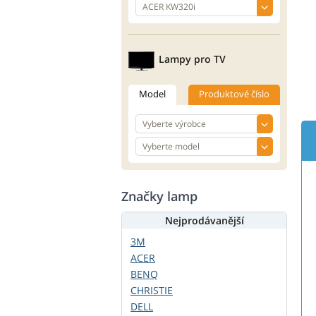
Lampy pro TV
Model
Produktové číslo
Značky lamp
Nejprodávanější
3M
ACER
BENQ
CHRISTIE
DELL