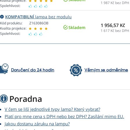
Kvalita projekce:
1 987
Kč bez DPH
Spolehlivost:
KOMPATIBILNÍ
lampa bez modulu
Kód produktu:
Z163086OB
1 956,57 Kč
Skladem
Kvalita projekce:
1 617
Kč bez DPH
Spolehlivost:
Doručení do 24 hodin
Věrným se odměníme
Poradna
V čem se liší jednotlivé typy lamp? Který vybrat?
Platí pro mne cena s DPH nebo bez DPH? Zasílání mimo EU.
Jakou dostanu záruku na lampu?