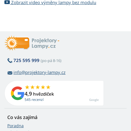
Zobrazit video výměny lampy bez modulu
725 595 999
(po-pá 8-16)
info@projektory-lampy.cz
4,9
hvězdiček
545 recenzí
Google
Co vás zajímá
Poradna