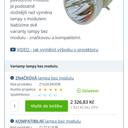
Je podstatně
složitější než výměna
lampy s modulem.
Nabízíme dvě
varianty lampy bez
modulu - značkovou a kompatibilní.
VIDEO - jak vyměnit výbojku v projektoru
Varianty lampy bez modulu
ZNAČKOVÁ
lampa bez modulu
Kód produktu:
Z162634OOB
Kvalita projekce:
Skladem
Spolehlivost:
2 326,83 Kč
1 923
Kč bez DPH
KOMPATIBILNÍ
lampa bez modulu
Kód produktu:
Z171313OB