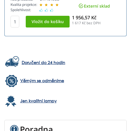
Kvalita projekce:
Externí sklad
Spolehlivost:
1 956,57 Kč
1 617
Kč bez DPH
Doručení do 24 hodin
Věrným se odměníme
Jen kvalitní lampy
Poradna