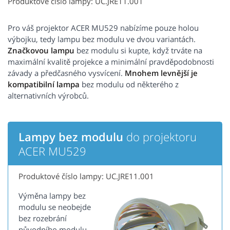
Produktové číslo lampy: UC.JRE11.001
Pro váš projektor ACER MU529 nabízíme pouze holou
výbojku, tedy lampu bez modulu ve dvou variantách.
Značkovou lampu
bez modulu si kupte, když trváte na
maximální kvalitě projekce a minimální pravděpodobnosti
závady a předčasného vysvícení.
Mnohem levnější je
kompatibilní lampa
bez modulu od některého z
alternativních výrobců.
Lampy bez modulu
do projektoru
ACER MU529
Produktové číslo lampy: UC.JRE11.001
Výměna lampy bez
modulu se neobejde
bez rozebrání
původního modulu.