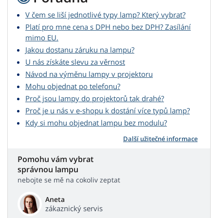
V čem se liší jednotlivé typy lamp? Který vybrat?
Platí pro mne cena s DPH nebo bez DPH? Zasílání
mimo EU.
Jakou dostanu záruku na lampu?
U nás získáte slevu za věrnost
Návod na výměnu lampy v projektoru
Mohu objednat po telefonu?
Proč jsou lampy do projektorů tak drahé?
Proč je u nás v e-shopu k dostání více typů lamp?
Kdy si mohu objednat lampu bez modulu?
Další užitečné informace
Pomohu vám vybrat
správnou lampu
nebojte se mě na cokoliv zeptat
Aneta
zákaznický servis