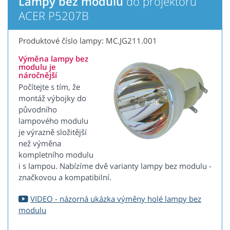
Lampy bez modulu
do projektoru
ACER P5207B
Produktové číslo lampy: MC.JG211.001
Výměna lampy bez
modulu je
náročnější
Počítejte s tím, že
montáž výbojky do
původního
lampového modulu
je výrazně složitější
než výměna
kompletního modulu
i s lampou. Nabízíme dvě varianty lampy bez modulu -
značkovou a kompatibilní.
VIDEO - názorná ukázka výměny holé lampy bez
modulu