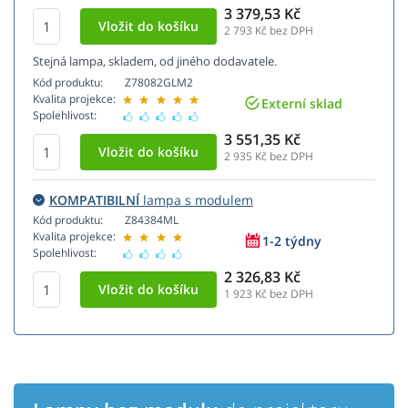
3 379,53 Kč
2 793
Kč bez DPH
Stejná lampa, skladem, od jiného dodavatele.
Kód produktu:
Z78082GLM2
Kvalita projekce:
Externí sklad
Spolehlivost:
3 551,35 Kč
2 935
Kč bez DPH
KOMPATIBILNÍ
lampa s modulem
Kód produktu:
Z84384ML
Kvalita projekce:
1-2 týdny
Spolehlivost:
2 326,83 Kč
1 923
Kč bez DPH