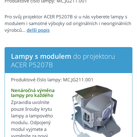
Produktové číslo lampy: MC.JG211.001
Pro svůj projektor ACER P5207B si u nás vyberete lampy s
modulem i samotné výbojky od originálních i neoriginálních
výrobců...
Lampy s modulem
do projektoru
ACER P5207B
Produktové číslo lampy: MC.JG211.001
Nenáročná výměna
lampy pro každého
Zpravidla uvolníte
pouze šrouby krytu
lampy a lampového
modulu. Odpojený
modul vyjmete a
vyměníte za nový.