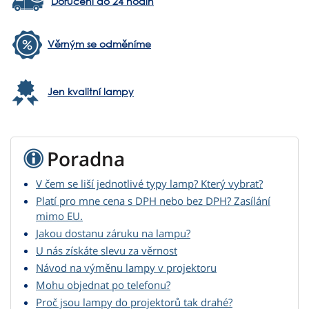
Doručení do 24 hodin
Věrným se odměníme
Jen kvalitní lampy
Poradna
V čem se liší jednotlivé typy lamp? Který vybrat?
Platí pro mne cena s DPH nebo bez DPH? Zasílání
mimo EU.
Jakou dostanu záruku na lampu?
U nás získáte slevu za věrnost
Návod na výměnu lampy v projektoru
Mohu objednat po telefonu?
Proč jsou lampy do projektorů tak drahé?