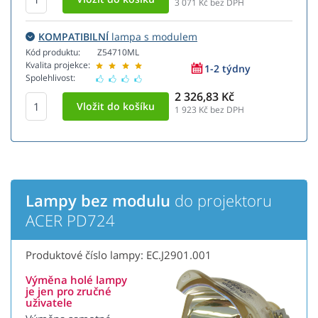
3 071
Kč bez DPH
KOMPATIBILNÍ
lampa s modulem
Kód produktu:
Z54710ML
Kvalita projekce:
1-2 týdny
Spolehlivost:
2 326,83 Kč
1 923
Kč bez DPH
Lampy bez modulu
do projektoru
ACER PD724
Produktové číslo lampy: EC.J2901.001
Výměna holé lampy
je jen pro zručné
uživatele