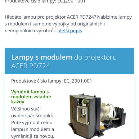
Produktové číslo lampy: EC.J2901.001
Hledáte lampu pro projektor ACER PD724? Nabízíme lampy
s modulem i samotné výbojky od originálních i
neoriginálních výrobců...
Lampy s modulem
do projektoru
ACER PD724
Produktové číslo lampy: EC.J2901.001
Vyměnit lampu s
modulem zvládne
každý
Většinou stačí
uvolnit pár šroubků.
Poté vyjmout celou
lampu s modulem a
vyměnit ji za novou.