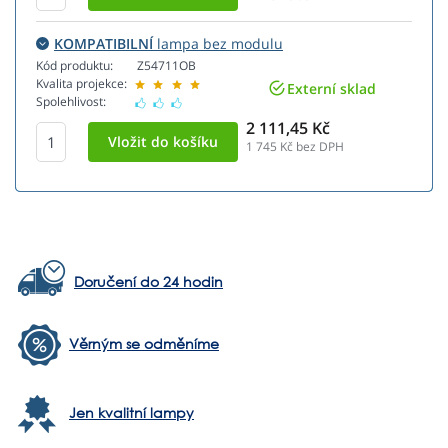
KOMPATIBILNÍ
lampa bez modulu
Kód produktu:
Z54711OB
Kvalita projekce:
Externí sklad
Spolehlivost:
2 111,45 Kč
1 745
Kč bez DPH
Doručení do 24 hodin
Věrným se odměníme
Jen kvalitní lampy