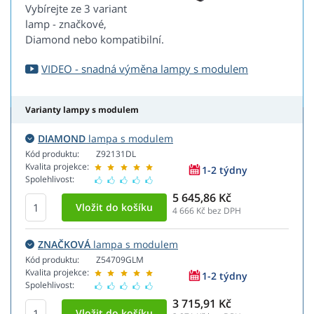
Vybírejte ze 3 variant
lamp - značkové,
Diamond nebo kompatibilní.
VIDEO - snadná výměna lampy s modulem
Varianty lampy s modulem
DIAMOND
lampa s modulem
Kód produktu:
Z92131DL
Kvalita projekce:
1-2 týdny
Spolehlivost:
5 645,86 Kč
4 666
Kč bez DPH
ZNAČKOVÁ
lampa s modulem
Kód produktu:
Z54709GLM
Kvalita projekce:
1-2 týdny
Spolehlivost:
3 715,91 Kč