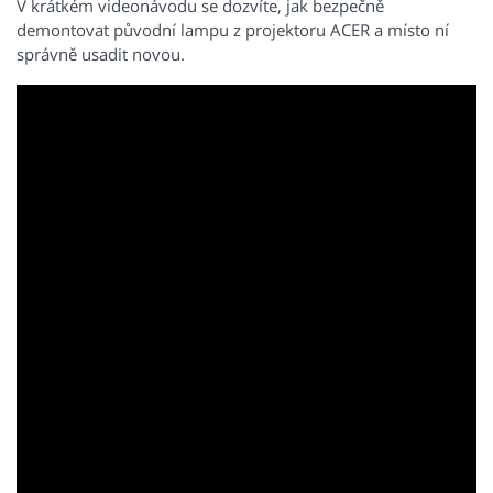
V krátkém videonávodu se dozvíte, jak bezpečně
demontovat původní lampu z projektoru ACER a místo ní
správně usadit novou.