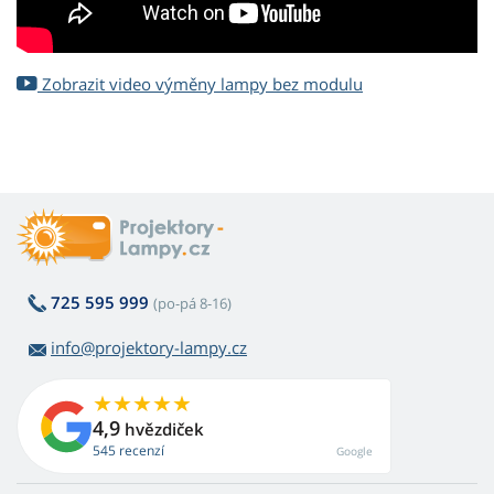
Zobrazit video výměny lampy bez modulu
725 595 999
(po-pá 8-16)
info@projektory-lampy.cz
4,9
hvězdiček
545 recenzí
Google