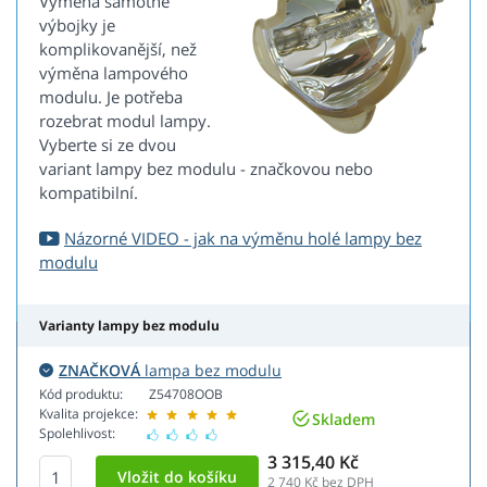
Výměna samotné
výbojky je
komplikovanější, než
výměna lampového
modulu. Je potřeba
rozebrat modul lampy.
Vyberte si ze dvou
variant lampy bez modulu - značkovou nebo
kompatibilní.
Názorné VIDEO - jak na výměnu holé lampy bez
modulu
Varianty lampy bez modulu
ZNAČKOVÁ
lampa bez modulu
Kód produktu:
Z54708OOB
Kvalita projekce:
Skladem
Spolehlivost:
3 315,40 Kč
2 740
Kč bez DPH