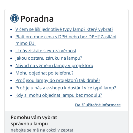
Poradna
V čem se liší jednotlivé typy lamp? Který vybrat?
Platí pro mne cena s DPH nebo bez DPH? Zasílání
mimo EU.
U nás získáte slevu za věrnost
Jakou dostanu záruku na lampu?
Návod na výměnu lampy v projektoru
Mohu objednat po telefonu?
Proč jsou lampy do projektorů tak drahé?
Proč je u nás v e-shopu k dostání více typů lamp?
Kdy si mohu objednat lampu bez modulu?
Další užitečné informace
Pomohu vám vybrat
správnou lampu
nebojte se mě na cokoliv zeptat