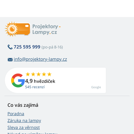
725 595 999
(po-pá 8-16)
info@projektory-lampy.cz
4,9
hvězdiček
545 recenzí
Google
Co vás zajímá
Poradna
Záruka na lampy
Sleva za věrnost