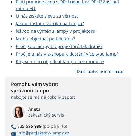
Platí pro mne cena s DPH nebo bez DPH? Zasílání
mimo EU.
U nás získáte slevu za věrnost
Jakou dostanu záruku na lampu?
Návod na výměnu lampy v projektoru
Mohu objednat po telefonu?
Proč jsou lampy do projektorů tak drahé?
Proč je u nás v e-shopu k dostání více typů lamp?
Kdy si mohu objednat lampu bez modulu?
Další užitečné informace
Pomohu vám vybrat
správnou lampu
nebojte se mě na cokoliv zeptat
Aneta
zákaznický servis
725 595 999
(po-pá 8-16)
info@projektory-lampy.cz