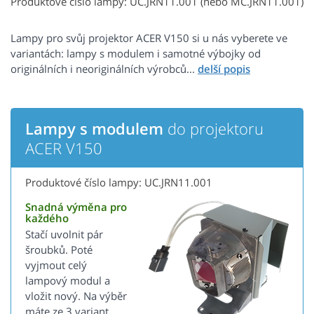
Produktové číslo lampy: UC.JRN11.001 (nebo MC.JRN11.001)
Lampy pro svůj projektor ACER V150 si u nás vyberete ve
variantách: lampy s modulem i samotné výbojky od
originálních i neoriginálních výrobců...
Lampy s modulem
do projektoru
ACER V150
Produktové číslo lampy: UC.JRN11.001
Snadná výměna pro
každého
Stačí uvolnit pár
šroubků. Poté
vyjmout celý
lampový modul a
vložit nový. Na výběr
máte ze 3 variant