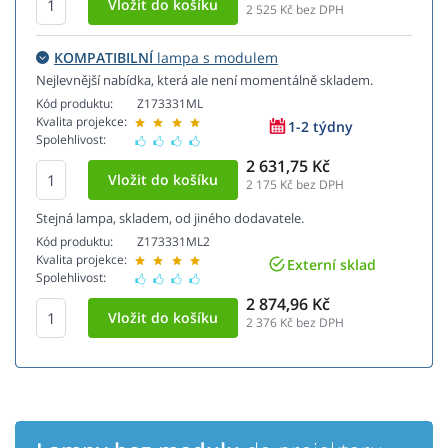
2 525
Kč bez DPH
KOMPATIBILNÍ
lampa s modulem
Nejlevnější nabídka, která ale není momentálně skladem.
Kód produktu:
Z173331ML
Kvalita projekce:
1-2 týdny
Spolehlivost:
2 631,75 Kč
2 175
Kč bez DPH
Stejná lampa, skladem, od jiného dodavatele.
Kód produktu:
Z173331ML2
Kvalita projekce:
Externí sklad
Spolehlivost:
2 874,96 Kč
2 376
Kč bez DPH