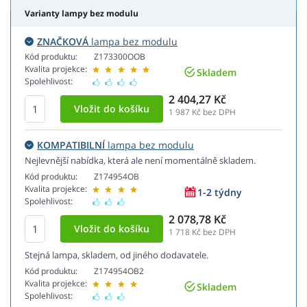
Varianty lampy bez modulu
ZNAČKOVÁ
lampa bez modulu
Kód produktu:
Z173300OOB
Kvalita projekce:
Skladem
Spolehlivost:
2 404,27 Kč
1 987
Kč bez DPH
KOMPATIBILNÍ
lampa bez modulu
Nejlevnější nabídka, která ale není momentálně skladem.
Kód produktu:
Z174954OB
Kvalita projekce:
1-2 týdny
Spolehlivost:
2 078,78 Kč
1 718
Kč bez DPH
Stejná lampa, skladem, od jiného dodavatele.
Kód produktu:
Z174954OB2
Kvalita projekce:
Skladem
Spolehlivost: