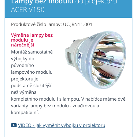
Lampy bez modulu
do projektoru
ACER V150
Produktové číslo lampy: UC.JRN11.001
Výměna lampy bez
modulu je
náročnější
Montáž samostatné
výbojky do
původního
lampového modulu
projektoru je
podstatně složitější
než výměna
kompletního modulu i s lampou. V nabídce máme dvě
varianty lampy bez modulu - značkovou a
kompatibilní.
VIDEO - jak vyměnit výbojku v projektoru