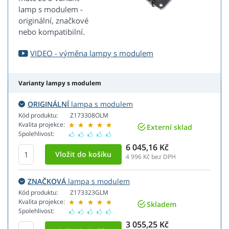
lamp s modulem -
originální, značkové
nebo kompatibilní.
VIDEO - výměna lampy s modulem
Varianty lampy s modulem
ORIGINÁLNÍ
lampa s modulem
Kód produktu:
Z173308OLM
Kvalita projekce:
Externí sklad
Spolehlivost:
6 045,16 Kč
4 996
Kč bez DPH
ZNAČKOVÁ
lampa s modulem
Kód produktu:
Z173323GLM
Kvalita projekce:
Skladem
Spolehlivost:
3 055,25 Kč