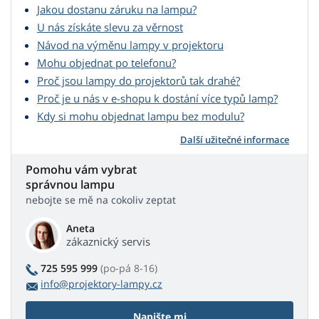
Jakou dostanu záruku na lampu?
U nás získáte slevu za věrnost
Návod na výměnu lampy v projektoru
Mohu objednat po telefonu?
Proč jsou lampy do projektorů tak drahé?
Proč je u nás v e-shopu k dostání více typů lamp?
Kdy si mohu objednat lampu bez modulu?
Další užitečné informace
Pomohu vám vybrat
správnou lampu
nebojte se mě na cokoliv zeptat
Aneta
zákaznický servis
725 595 999
(po-pá 8-16)
info@projektory-lampy.cz
Napište mi