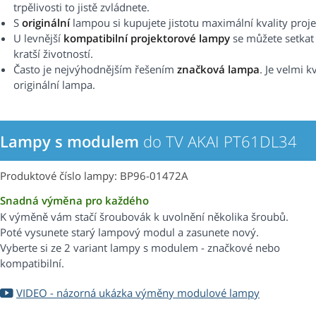
trpělivosti to jistě zvládnete.
S
originální
lampou si kupujete jistotu maximální kvality proj
U levnější
kompatibilní projektorové lampy
se můžete setkat s
kratší životností.
Často je nejvýhodnějším řešením
značková lampa
. Je velmi k
originální lampa.
Lampy s modulem
do TV AKAI PT61DL34
Produktové číslo lampy: BP96-01472A
Snadná výměna pro každého
K výměně vám stačí šroubovák k uvolnění několika šroubů.
Poté vysunete starý lampový modul a zasunete nový.
Vyberte si ze 2 variant lampy s modulem - značkové nebo
kompatibilní.
VIDEO - názorná ukázka výměny modulové lampy