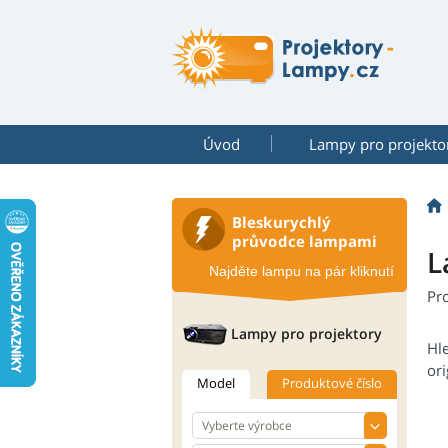
Úvod
Lampy pro projekto
Bleskurychlý
průvodce lampami
L
Najděte lampu na pár kliknutí
Pr
Lampy pro projektory
Hl
ori
Model
Produktové číslo