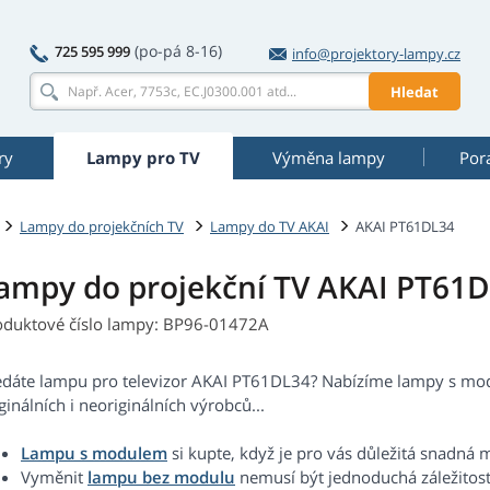
(po-pá 8-16)
725 595 999
info@projektory-lampy.cz
Hledat
ry
Lampy pro TV
Výměna lampy
Por
Lampy do projekčních TV
Lampy do TV AKAI
AKAI PT61DL34
ampy do projekční TV AKAI PT61
oduktové číslo lampy: BP96-01472A
edáte lampu pro televizor AKAI PT61DL34? Nabízíme lampy s mo
ginálních i neoriginálních výrobců...
Lampu s modulem
si kupte, když je pro vás důležitá snadná 
Vyměnit
lampu bez modulu
nemusí být jednoduchá záležitost.