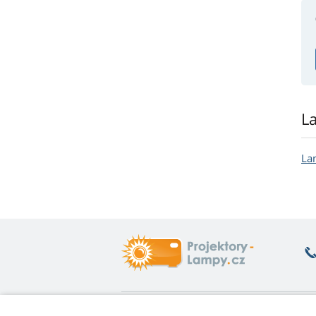
L
La
Co vás zajímá
O