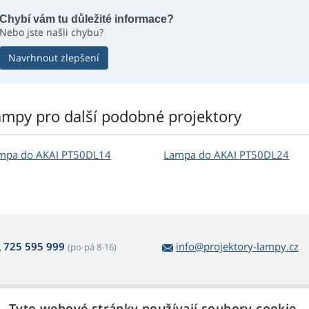
Chybí vám tu důležité informace?
Nebo jste našli chybu?
Navrhnout zlepšení
ampy pro další podobné projektory
mpa do AKAI PT50DL14
Lampa do AKAI PT50DL24
725 595 999
info@projektory-lampy.cz
(po-pá 8-16)
 nákupu lamp
Web Retail s.r.o.
Tyto webové stránky používají soubory cookie.