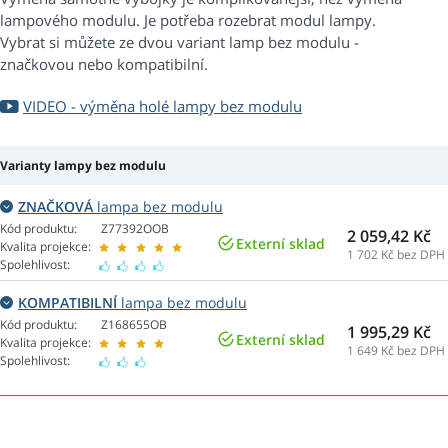
lampového modulu. Je potřeba rozebrat modul lampy.
Vybrat si můžete ze dvou variant lamp bez modulu -
značkovou nebo kompatibilní.
VIDEO - výměna holé lampy bez modulu
Varianty lampy bez modulu
ZNAČKOVÁ
lampa bez modulu
Kód produktu:
Z77392OOB
2 059,42 Kč
Externí sklad
Kvalita projekce:
1 702
Kč bez DPH
Spolehlivost:
KOMPATIBILNÍ
lampa bez modulu
Kód produktu:
Z168655OB
1 995,29 Kč
Externí sklad
Kvalita projekce:
1 649
Kč bez DPH
Spolehlivost: