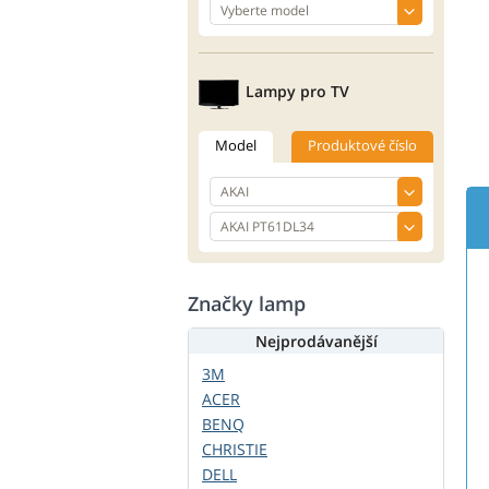
Lampy pro TV
Model
Produktové číslo
Značky lamp
Nejprodávanější
3M
ACER
BENQ
CHRISTIE
DELL