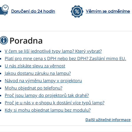
Doručení do 24 hodin
Věrným se odměníme
Poradna
V čem se liší jednotlivé typy lamp? Který vybrat?
Platí pro mne cena s DPH nebo bez DPH? Zasílání mimo EU.
U nás získáte slevu za věrnost
Jakou dostanu záruku na lampu?
Návod na výměnu lampy v projektoru
Mohu objednat po telefonu?
Proč jsou lampy do projektorů tak drahé?
Proč je u nás v e-shopu k dostání více typů lamp?
Kdy si mohu objednat lampu bez modulu?
Další užitečné informace