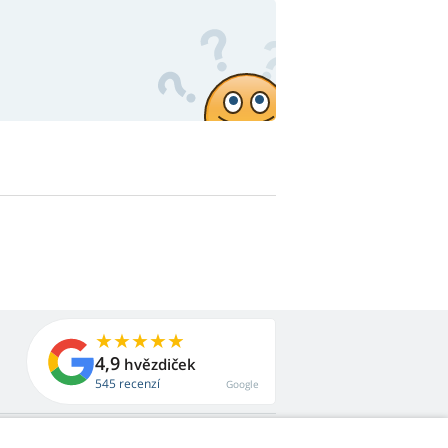
4,9
hvězdiček
545 recenzí
Google