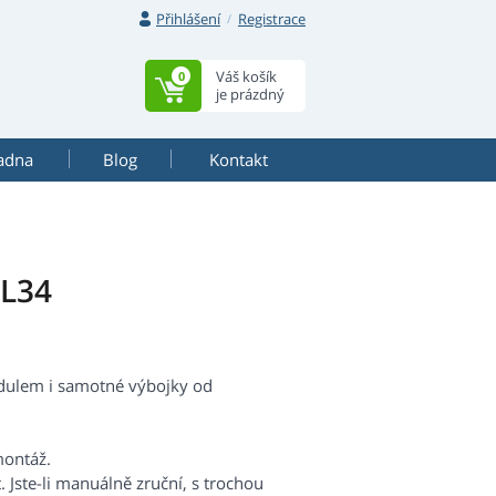
Přihlášení
Registrace
Váš košík
0
je prázdný
adna
Blog
Kontakt
DL34
dulem i samotné výbojky od
montáž.
 Jste-li manuálně zruční, s trochou