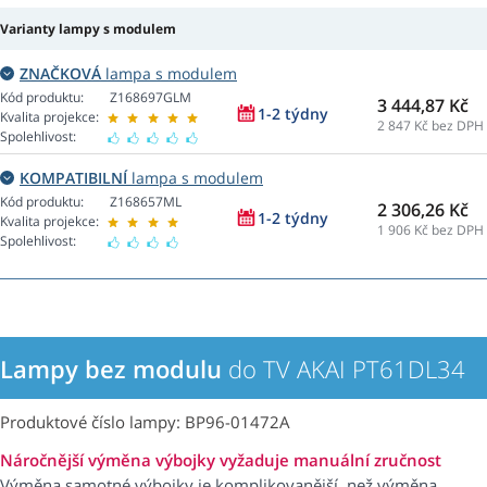
Varianty lampy s modulem
ZNAČKOVÁ
lampa s modulem
Kód produktu:
Z168697GLM
3 444,87 Kč
1-2 týdny
Kvalita projekce:
2 847
Kč bez DPH
Spolehlivost:
KOMPATIBILNÍ
lampa s modulem
Kód produktu:
Z168657ML
2 306,26 Kč
1-2 týdny
Kvalita projekce:
1 906
Kč bez DPH
Spolehlivost:
Lampy bez modulu
do TV AKAI PT61DL34
Produktové číslo lampy: BP96-01472A
Náročnější výměna výbojky vyžaduje manuální zručnost
Výměna samotné výbojky je komplikovanější, než výměna