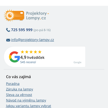
725 595 999
(po-pá 8-16)
info@projektory-lampy.cz
4,9
hvězdiček
545 recenzí
Google
Co vás zajímá
Poradna
Záruka na lampy
Sleva za věrnost
Návod na výměnu lampy
Jakou variantu lampy vybrat