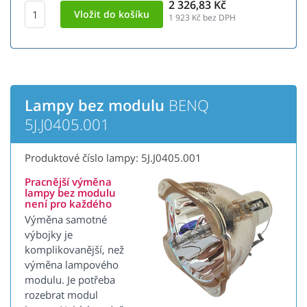
2 326,83 Kč
1 923
Kč bez DPH
Lampy bez modulu
BENQ
5J.J0405.001
Produktové číslo lampy: 5J.J0405.001
Pracnější výměna
lampy bez modulu
není pro každého
Výměna samotné
výbojky je
komplikovanější, než
výměna lampového
modulu. Je potřeba
rozebrat modul