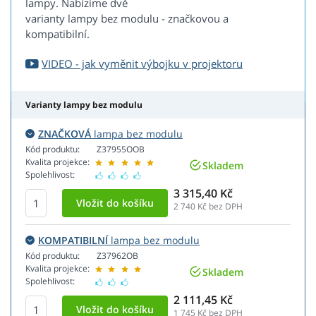
lampy. Nabízíme dvě
varianty lampy bez modulu - značkovou a
kompatibilní.
VIDEO - jak vyměnit výbojku v projektoru
Varianty lampy bez modulu
ZNAČKOVÁ
lampa bez modulu
Kód produktu:
Z37955OOB
Kvalita projekce:
Skladem
Spolehlivost:
3 315,40 Kč
2 740
Kč bez DPH
KOMPATIBILNÍ
lampa bez modulu
Kód produktu:
Z37962OB
Kvalita projekce:
Skladem
Spolehlivost:
2 111,45 Kč
1 745
Kč bez DPH