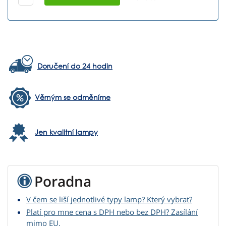
Doručení do 24 hodin
Věrným se odměníme
Jen kvalitní lampy
Poradna
V čem se liší jednotlivé typy lamp? Který vybrat?
Platí pro mne cena s DPH nebo bez DPH? Zasílání
mimo EU.