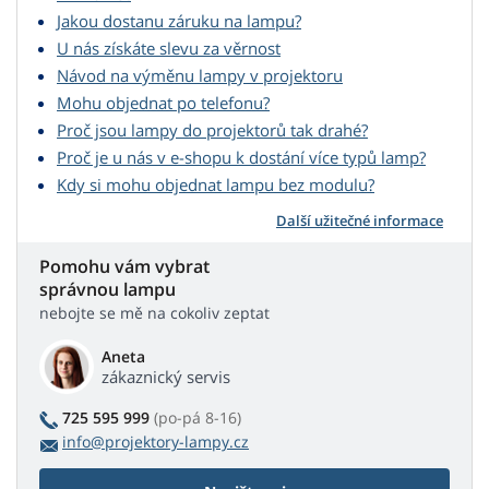
Jakou dostanu záruku na lampu?
U nás získáte slevu za věrnost
Návod na výměnu lampy v projektoru
Mohu objednat po telefonu?
Proč jsou lampy do projektorů tak drahé?
Proč je u nás v e-shopu k dostání více typů lamp?
Kdy si mohu objednat lampu bez modulu?
Další užitečné informace
Pomohu vám vybrat
správnou lampu
nebojte se mě na cokoliv zeptat
Aneta
zákaznický servis
725 595 999
(po-pá 8-16)
info@projektory-lampy.cz