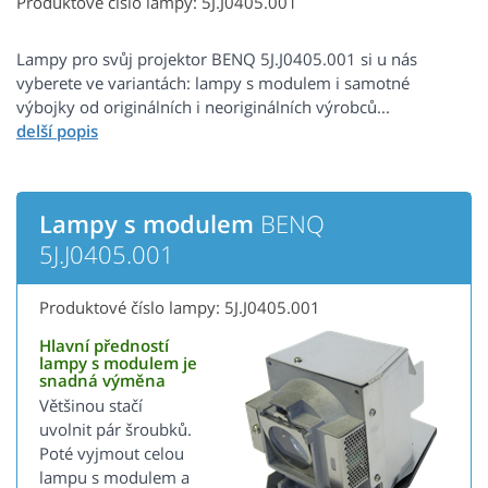
Produktové číslo lampy: 5J.J0405.001
Lampy pro svůj projektor BENQ 5J.J0405.001 si u nás
vyberete ve variantách: lampy s modulem i samotné
výbojky od originálních i neoriginálních výrobců...
Lampy s modulem
BENQ
5J.J0405.001
Produktové číslo lampy: 5J.J0405.001
Hlavní předností
lampy s modulem je
snadná výměna
Většinou stačí
uvolnit pár šroubků.
Poté vyjmout celou
lampu s modulem a