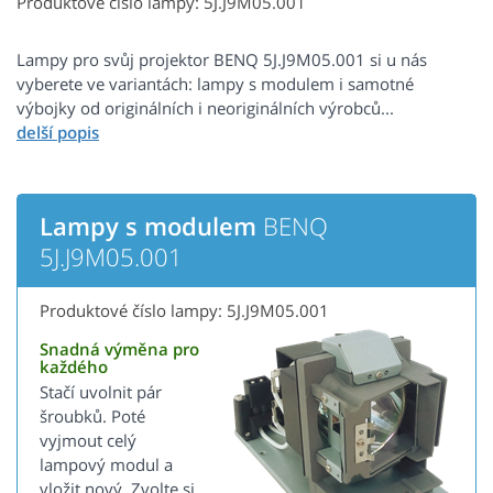
Produktové číslo lampy: 5J.J9M05.001
Lampy pro svůj projektor BENQ 5J.J9M05.001 si u nás
vyberete ve variantách: lampy s modulem i samotné
výbojky od originálních i neoriginálních výrobců...
Lampy s modulem
BENQ
5J.J9M05.001
Produktové číslo lampy: 5J.J9M05.001
Snadná výměna pro
každého
Stačí uvolnit pár
šroubků. Poté
vyjmout celý
lampový modul a
vložit nový. Zvolte si