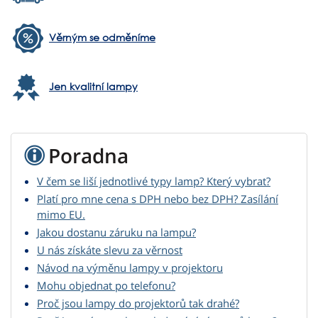
Věrným se odměníme
Jen kvalitní lampy
Poradna
V čem se liší jednotlivé typy lamp? Který vybrat?
Platí pro mne cena s DPH nebo bez DPH? Zasílání
mimo EU.
Jakou dostanu záruku na lampu?
U nás získáte slevu za věrnost
Návod na výměnu lampy v projektoru
Mohu objednat po telefonu?
Proč jsou lampy do projektorů tak drahé?