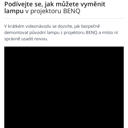
Podívejte se, jak můžete vyměnit
lampu
v projektoru BENQ
V krátkém videonávodu se dozvíte, jak bezpečně
demontovat původní lampu z projektoru BENQ a místo ní
správně usadit novou.