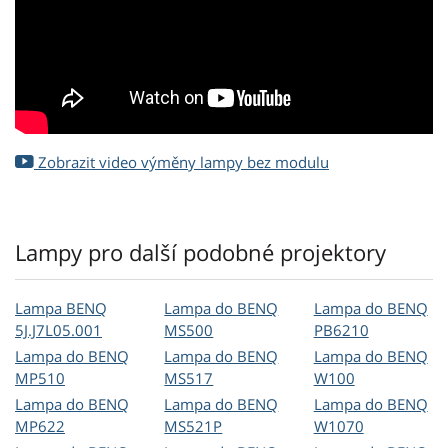
Zobrazit video výměny lampy bez modulu
Lampy pro další podobné projektory
Lampa BENQ
Lampa do BENQ
Lampa do BENQ
5J.J7L05.001
MS500
PB6210
Lampa do BENQ
Lampa do BENQ
Lampa do BENQ
MP510
MS517
W100
Lampa do BENQ
Lampa do BENQ
Lampa do BENQ
MP622
MS521P
W1070