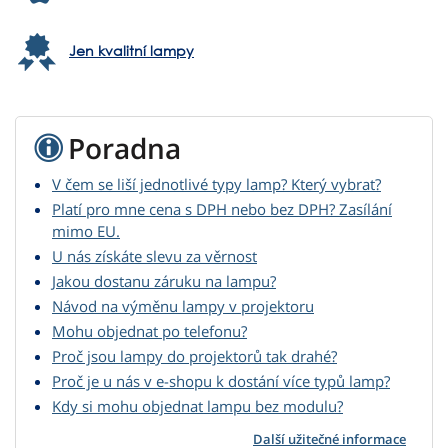
Jen kvalitní lampy
Poradna
V čem se liší jednotlivé typy lamp? Který vybrat?
Platí pro mne cena s DPH nebo bez DPH? Zasílání
mimo EU.
U nás získáte slevu za věrnost
Jakou dostanu záruku na lampu?
Návod na výměnu lampy v projektoru
Mohu objednat po telefonu?
Proč jsou lampy do projektorů tak drahé?
Proč je u nás v e-shopu k dostání více typů lamp?
Kdy si mohu objednat lampu bez modulu?
Další užitečné informace