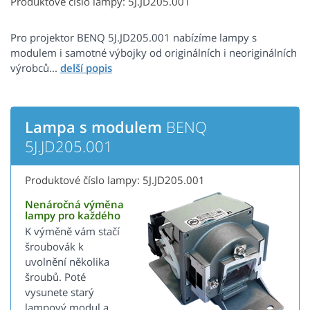
Produktové číslo lampy: 5J.JD205.001
Pro projektor BENQ 5J.JD205.001 nabízíme lampy s
modulem i samotné výbojky od originálních i neoriginálních
výrobců...
Lampa s modulem
BENQ
5J.JD205.001
Produktové číslo lampy: 5J.JD205.001
Nenáročná výměna
lampy pro každého
K výměně vám stačí
šroubovák k
uvolnění několika
šroubů. Poté
vysunete starý
lampový modul a