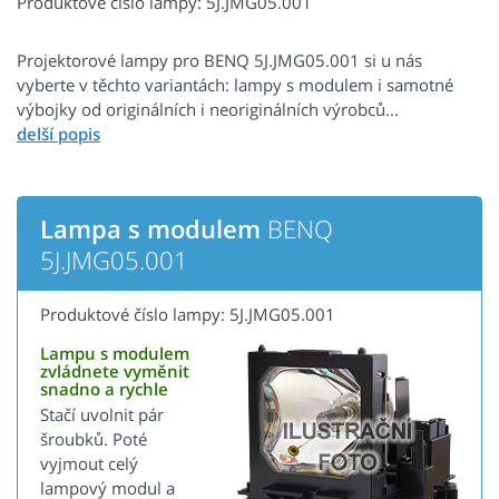
Produktové číslo lampy: 5J.JMG05.001
Projektorové lampy pro BENQ 5J.JMG05.001 si u nás
vyberte v těchto variantách: lampy s modulem i samotné
výbojky od originálních i neoriginálních výrobců...
Lampa s modulem
BENQ
5J.JMG05.001
Produktové číslo lampy: 5J.JMG05.001
Lampu s modulem
zvládnete vyměnit
snadno a rychle
Stačí uvolnit pár
šroubků. Poté
vyjmout celý
lampový modul a