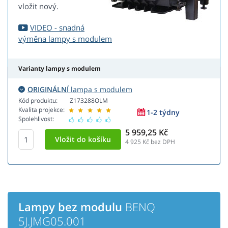
vložit nový.
VIDEO - snadná
výměna lampy s modulem
Varianty lampy s modulem
ORIGINÁLNÍ
lampa s modulem
Kód produktu:
Z173288OLM
Kvalita projekce:
1-2 týdny
Spolehlivost:
5 959,25 Kč
4 925
Kč bez DPH
Lampy bez modulu
BENQ
5J.JMG05.001