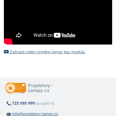
Zobrazit video výměny lampy bez modulu
725 595 999
(po-pá 8-16)
info@projektory-lampy.cz