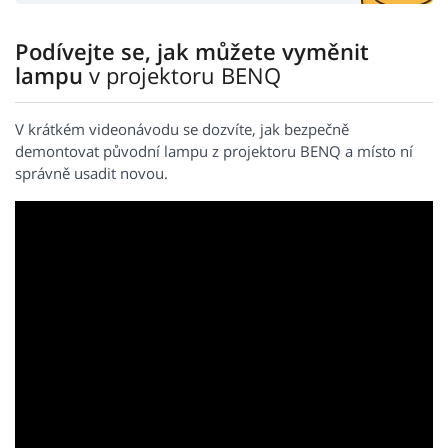
Podívejte se, jak můžete vyměnit
lampu
v projektoru BENQ
V krátkém videonávodu se dozvíte, jak bezpečně
demontovat původní lampu z projektoru BENQ a místo ní
správně usadit novou.