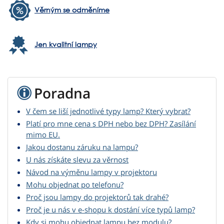
Věrným se odměníme
Jen kvalitní lampy
Poradna
V čem se liší jednotlivé typy lamp? Který vybrat?
Platí pro mne cena s DPH nebo bez DPH? Zasílání
mimo EU.
Jakou dostanu záruku na lampu?
U nás získáte slevu za věrnost
Návod na výměnu lampy v projektoru
Mohu objednat po telefonu?
Proč jsou lampy do projektorů tak drahé?
Proč je u nás v e-shopu k dostání více typů lamp?
Kdy si mohu objednat lampu bez modulu?