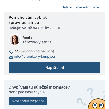
Další užitečné informace
Pomohu vám vybrat
správnou lampu
nebojte se mě na cokoliv zeptat
Aneta
zákaznický servis
725 595 999
(po-pá 8-16)
info@projektory-lampy.cz
Napište mi
Chybí vám tu důležité informace?
Nebo jste našli chybu?
Navrhnout zlepšení