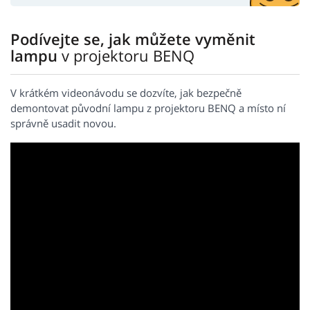
Podívejte se, jak můžete vyměnit
lampu
v projektoru BENQ
V krátkém videonávodu se dozvíte, jak bezpečně
demontovat původní lampu z projektoru BENQ a místo ní
správně usadit novou.