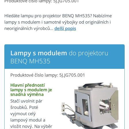
Produktové číslo lampy: 5J.JG705.001
Hledáte lampu pro projektor BENQ MH535? Nabízíme
lampy s modulem i samotné výbojky od originálních i
neoriginálních výrobců...
Lampy s modulem
do projektoru
BENQ MH535
Produktové číslo lampy: 5J.JG705.001
Hlavní předností
lampy s modulem je
snadná výměna
Stačí uvolnit pár
šroubků. Poté
vyjmout celý
lampový modul a
vložit nový. Na výběr