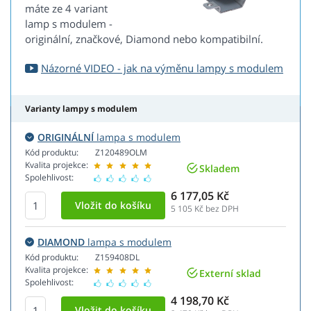
máte ze 4 variant
lamp s modulem -
originální, značkové, Diamond nebo kompatibilní.
Názorné VIDEO - jak na výměnu lampy s modulem
Varianty lampy s modulem
ORIGINÁLNÍ
lampa s modulem
Kód produktu:
Z120489OLM
Kvalita projekce:
Skladem
Spolehlivost:
6 177,05 Kč
5 105
Kč bez DPH
DIAMOND
lampa s modulem
Kód produktu:
Z159408DL
Kvalita projekce:
Externí sklad
Spolehlivost:
4 198,70 Kč