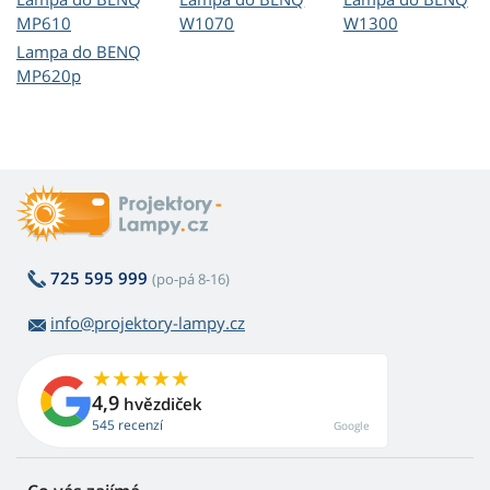
MP610
W1070
W1300
Lampa do BENQ
MP620p
725 595 999
(po-pá 8-16)
info@projektory-lampy.cz
4,9
hvězdiček
545 recenzí
Google