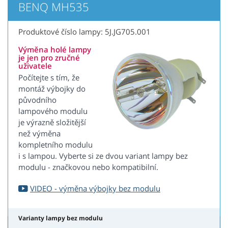
BENQ MH535
Produktové číslo lampy: 5J.JG705.001
Výměna holé lampy
je jen pro zručné
uživatele
Počítejte s tím, že
montáž výbojky do
původního
lampového modulu
je výrazně složitější
než výměna
kompletního modulu
i s lampou. Vyberte si ze dvou variant lampy bez
modulu - značkovou nebo kompatibilní.
VIDEO - výměna výbojky bez modulu
Varianty lampy bez modulu