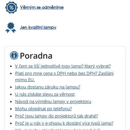
Věrným se odměníme
Jen kvalitní lampy
Poradna
V čem se liší jednotlivé typy lamp? Který vybrat?
Platí pro mne cena s DPH nebo bez DPH? Zasílání
mimo EU.
Jakou dostanu záruku na lampu?
U nás získáte slevu za věrnost
Návod na výměnu lampy v projektoru
Mohu objednat po telefonu?
Proč jsou lampy do projektorů tak drahé?
Proč je u nás v e-shopu k dostání více typů lamp?