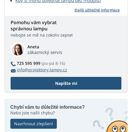
Kdy si mohu objednat lampu bez modulu?
Další užitečné informace
Pomohu vám vybrat
správnou lampu
nebojte se mě na cokoliv zeptat
Aneta
zákaznický servis
725 595 999
(po-pá 8-16)
info@projektory-lampy.cz
Napište mi
Chybí vám tu důležité informace?
Nebo jste našli chybu?
Navrhnout zlepšení