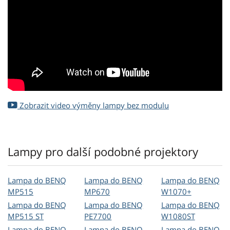
Zobrazit video výměny lampy bez modulu
Lampy pro další podobné projektory
Lampa do BENQ
Lampa do BENQ
Lampa do BENQ
MP515
MP670
W1070+
Lampa do BENQ
Lampa do BENQ
Lampa do BENQ
MP515 ST
PE7700
W1080ST
Lampa do BENQ
Lampa do BENQ
Lampa do BENQ