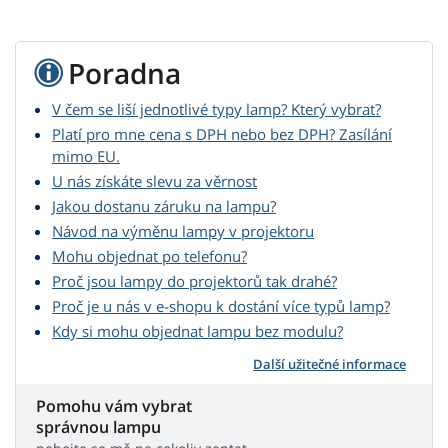
Poradna
V čem se liší jednotlivé typy lamp? Který vybrat?
Platí pro mne cena s DPH nebo bez DPH? Zasílání
mimo EU.
U nás získáte slevu za věrnost
Jakou dostanu záruku na lampu?
Návod na výměnu lampy v projektoru
Mohu objednat po telefonu?
Proč jsou lampy do projektorů tak drahé?
Proč je u nás v e-shopu k dostání více typů lamp?
Kdy si mohu objednat lampu bez modulu?
Další užitečné informace
Pomohu vám vybrat
správnou lampu