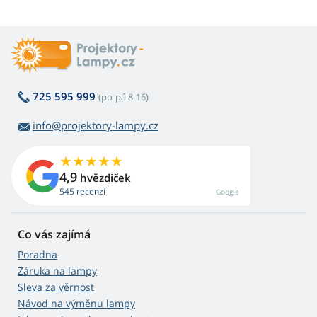
725 595 999
(po-pá 8-16)
info@projektory-lampy.cz
4,9
hvězdiček
545 recenzí
Google
Co vás zajímá
Poradna
Záruka na lampy
Sleva za věrnost
Návod na výměnu lampy