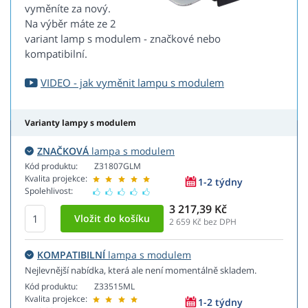
vyměníte za nový.
Na výběr máte ze 2
variant lamp s modulem - značkové nebo
kompatibilní.
VIDEO - jak vyměnit lampu s modulem
Varianty lampy s modulem
ZNAČKOVÁ
lampa s modulem
Kód produktu:
Z31807GLM
Kvalita projekce:
1-2 týdny
Spolehlivost:
3 217,39 Kč
2 659
Kč bez DPH
KOMPATIBILNÍ
lampa s modulem
Nejlevnější nabídka, která ale není momentálně skladem.
Kód produktu:
Z33515ML
Kvalita projekce:
1-2 týdny