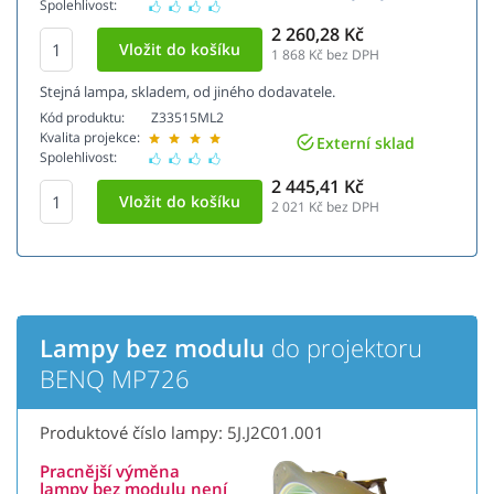
Spolehlivost:
2 260,28 Kč
1 868
Kč bez DPH
Stejná lampa, skladem, od jiného dodavatele.
Kód produktu:
Z33515ML2
Kvalita projekce:
Externí sklad
Spolehlivost:
2 445,41 Kč
2 021
Kč bez DPH
Lampy bez modulu
do projektoru
BENQ MP726
Produktové číslo lampy: 5J.J2C01.001
Pracnější výměna
lampy bez modulu není