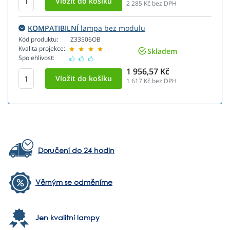
2 285
Kč bez DPH
KOMPATIBILNÍ
lampa bez modulu
Kód produktu:
Z33506OB
Kvalita projekce:
Skladem
Spolehlivost:
1 956,57 Kč
1 617
Kč bez DPH
Doručení do 24 hodin
Věrným se odměníme
Jen kvalitní lampy