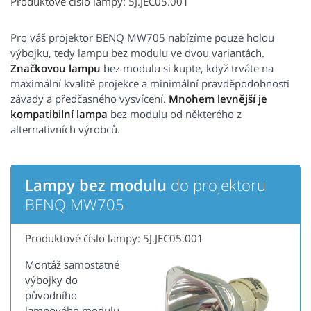
Produktové číslo lampy: 5J.JEC05.001
Pro váš projektor BENQ MW705 nabízíme pouze holou
výbojku, tedy lampu bez modulu ve dvou variantách.
Značkovou lampu
bez modulu si kupte, když trváte na
maximální kvalitě projekce a minimální pravděpodobnosti
závady a předčasného vysvícení.
Mnohem levnější je
kompatibilní lampa
bez modulu od některého z
alternativních výrobců.
Lampy bez modulu
do projektoru
BENQ MW705
Produktové číslo lampy: 5J.JEC05.001
Montáž samostatné
výbojky do
původního
lampového modulu