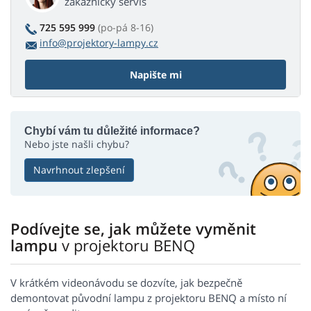
zákaznický servis
725 595 999
(po-pá 8-16)
info@projektory-lampy.cz
Napište mi
Chybí vám tu důležité informace?
Nebo jste našli chybu?
Navrhnout zlepšení
Podívejte se, jak můžete vyměnit
lampu
v projektoru BENQ
V krátkém videonávodu se dozvíte, jak bezpečně
demontovat původní lampu z projektoru BENQ a místo ní