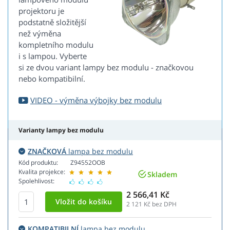
projektoru je
podstatně složitější
než výměna
kompletního modulu
i s lampou. Vyberte
si ze dvou variant lampy bez modulu - značkovou
nebo kompatibilní.
VIDEO - výměna výbojky bez modulu
Varianty lampy bez modulu
ZNAČKOVÁ
lampa bez modulu
Kód produktu:
Z94552OOB
Kvalita projekce:
Skladem
Spolehlivost:
2 566,41 Kč
2 121
Kč bez DPH
KOMPATIBILNÍ
lampa bez modulu