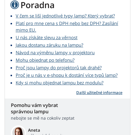
Poradna
V čem se liší jednotlivé typy lamp? Který vybrat?
Platí pro mne cena s DPH nebo bez DPH? Zasílání
mimo EU.
U nás získáte slevu za věrnost
Jakou dostanu záruku na lampu?
Návod na výměnu lampy v projektoru
Mohu objednat po telefonu?
Proč jsou lampy do projektorů tak drahé?
Proč je u nás v e-shopu k dostání více typů lamp?
Kdy si mohu objednat lampu bez modulu?
Další užitečné informace
Pomohu vám vybrat
správnou lampu
nebojte se mě na cokoliv zeptat
Aneta