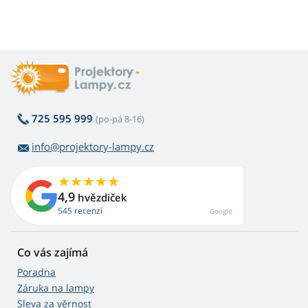
725 595 999
(po-pá 8-16)
info@projektory-lampy.cz
4,9
hvězdiček
545 recenzí
Google
Co vás zajímá
Poradna
Záruka na lampy
Sleva za věrnost