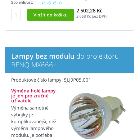
Spolehlivost:
2 502,28 Kč
2 068
Kč bez DPH
Lampy bez modulu
do projektoru
BENQ MX666+
Produktové číslo lampy: 5J.J9P05.001
Výměna holé lampy
je jen pro zručné
uživatele
Výměna samotné
výbojky je
komplikovanější, než
výměna lampového
modulu. Je potřeba