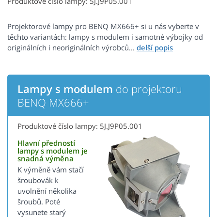
Produktové číslo lampy: 5J.J9P05.001
Projektorové lampy pro BENQ MX666+ si u nás vyberte v
těchto variantách: lampy s modulem i samotné výbojky od
originálních i neoriginálních výrobců...
Lampy s modulem
do projektoru
BENQ MX666+
Produktové číslo lampy: 5J.J9P05.001
Hlavní předností
lampy s modulem je
snadná výměna
K výměně vám stačí
šroubovák k
uvolnění několika
šroubů. Poté
vysunete starý