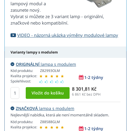
lampový modul a
zasunete nový.
Vybrat si můžete ze 3 variant lamp - originální,
značkové nebo kompatibilní.
VIDEO - názorná ukázka výměny modulové lampy
Varianty lampy s modulem
ORIGINÁLNÍ
lampa s modulem
Kód produktu:
Z82993OLM
Kvalita projekce:
1-2 týdny
Spolehlivost:
8 301,81 Kč
6 861
Kč bez DPH
ZNAČKOVÁ
lampa s modulem
Nejlevnější nabídka, která ale není momentálně skladem.
Kód produktu:
Z88588GLM
Kvalita projekce:
1-2 týdny