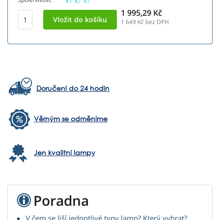
1 995,29 Kč
1 649
Kč bez DPH
Doručení do 24 hodin
Věrným se odměníme
Jen kvalitní lampy
Poradna
V čem se liší jednotlivé typy lamp? Který vybrat?