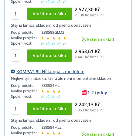
Spolehlivost:
2 577,30 Kč
2 130
Kč bez DPH
Stejná lampa, skladem, od jiného dodavatele.
Kód produktu:
Z88588GLM2
Kvalita projekce:
Externí sklad
Spolehlivost:
2 953,61 Kč
2 441
Kč bez DPH
KOMPATIBILNÍ
lampa s modulem
Nejlevnější nabídka, která ale není momentálně skladem.
Kód produktu:
Z88584ML
Kvalita projekce:
1-2 týdny
Spolehlivost:
2 242,13 Kč
1 853
Kč bez DPH
Stejná lampa, skladem, od jiného dodavatele.
Kód produktu:
Z88584ML2
Kvalita projekce:
Externí sklad