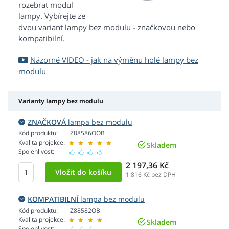
rozebrat modul
lampy. Vybírejte ze
dvou variant lampy bez modulu - značkovou nebo
kompatibilní.
Názorné VIDEO - jak na výměnu holé lampy bez
modulu
Varianty lampy bez modulu
ZNAČKOVÁ
lampa bez modulu
Kód produktu:
Z88586OOB
Kvalita projekce:
Skladem
Spolehlivost:
2 197,36 Kč
1 816
Kč bez DPH
KOMPATIBILNÍ
lampa bez modulu
Kód produktu:
Z88582OB
Kvalita projekce:
Skladem
Spolehlivost: