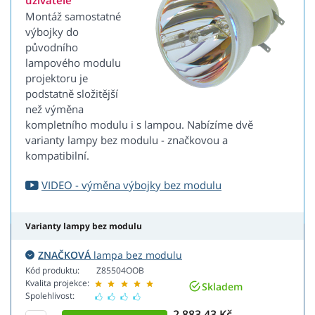
uživatele
Montáž samostatné
výbojky do
původního
lampového modulu
projektoru je
podstatně složitější
než výměna
kompletního modulu i s lampou. Nabízíme dvě
varianty lampy bez modulu - značkovou a
kompatibilní.
VIDEO - výměna výbojky bez modulu
Varianty lampy bez modulu
ZNAČKOVÁ
lampa bez modulu
Kód produktu:
Z85504OOB
Kvalita projekce:
Skladem
Spolehlivost:
2 883,43 Kč