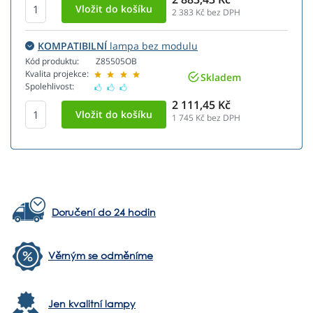
2 383
Kč bez DPH
KOMPATIBILNÍ
lampa bez modulu
Kód produktu:
Z85505OB
Kvalita projekce:
Skladem
Spolehlivost:
2 111,45 Kč
1 745
Kč bez DPH
Doručení do 24 hodin
Věrným se odměníme
Jen kvalitní lampy