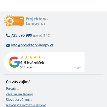
725 595 999
(po-pá 8-16)
info@projektory-lampy.cz
4,9
hvězdiček
545 recenzí
Google
Co vás zajímá
Poradna
Záruka na lampy
Sleva za věrnost
Návod na výměnu lampy