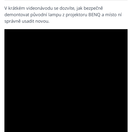
V krátkém videonávodu se dozvíte, jak bezpečně
demontovat původní lampu z projektoru BENQ a místo ní
správně usadit novou.