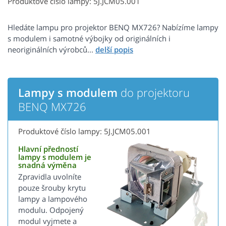
Produktové číslo lampy: 5J.JCM05.001
Hledáte lampu pro projektor BENQ MX726? Nabízíme lampy
s modulem i samotné výbojky od originálních i
neoriginálních výrobců...
Lampy s modulem
do projektoru
BENQ MX726
Produktové číslo lampy: 5J.JCM05.001
Hlavní předností
lampy s modulem je
snadná výměna
Zpravidla uvolníte
pouze šrouby krytu
lampy a lampového
modulu. Odpojený
modul vyjmete a