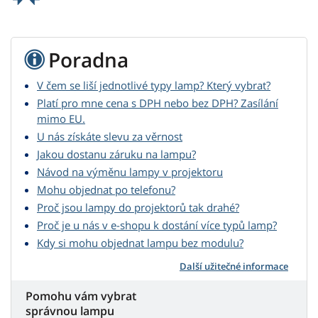
Poradna
V čem se liší jednotlivé typy lamp? Který vybrat?
Platí pro mne cena s DPH nebo bez DPH? Zasílání
mimo EU.
U nás získáte slevu za věrnost
Jakou dostanu záruku na lampu?
Návod na výměnu lampy v projektoru
Mohu objednat po telefonu?
Proč jsou lampy do projektorů tak drahé?
Proč je u nás v e-shopu k dostání více typů lamp?
Kdy si mohu objednat lampu bez modulu?
Další užitečné informace
Pomohu vám vybrat
správnou lampu