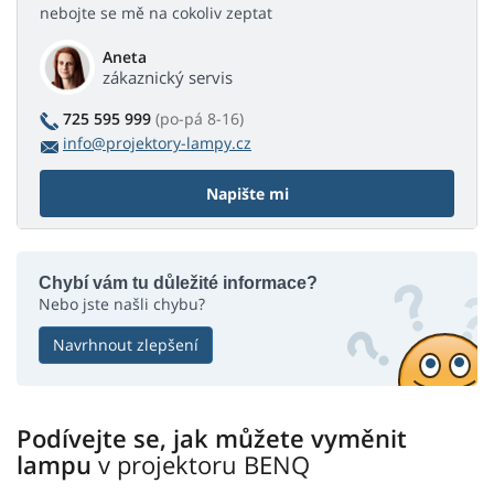
nebojte se mě na cokoliv zeptat
Aneta
zákaznický servis
725 595 999
(po-pá 8-16)
info@projektory-lampy.cz
Napište mi
Chybí vám tu důležité informace?
Nebo jste našli chybu?
Navrhnout zlepšení
Podívejte se, jak můžete vyměnit
lampu
v projektoru BENQ