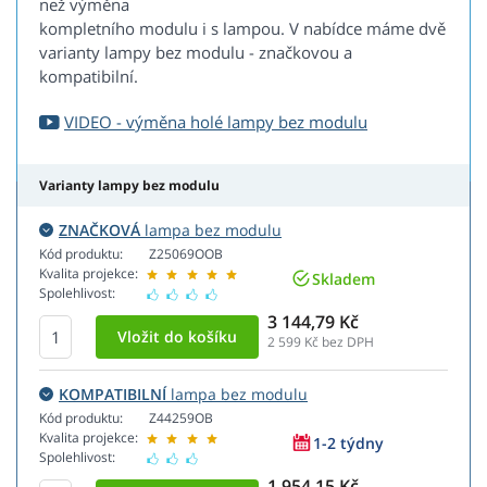
než výměna
kompletního modulu i s lampou. V nabídce máme dvě
varianty lampy bez modulu - značkovou a
kompatibilní.
VIDEO - výměna holé lampy bez modulu
Varianty lampy bez modulu
ZNAČKOVÁ
lampa bez modulu
Kód produktu:
Z25069OOB
Kvalita projekce:
Skladem
Spolehlivost:
3 144,79 Kč
2 599
Kč bez DPH
KOMPATIBILNÍ
lampa bez modulu
Kód produktu:
Z44259OB
Kvalita projekce:
1-2 týdny
Spolehlivost:
1 954,15 Kč