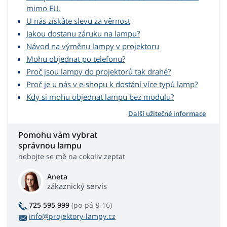
mimo EU.
U nás získáte slevu za věrnost
Jakou dostanu záruku na lampu?
Návod na výměnu lampy v projektoru
Mohu objednat po telefonu?
Proč jsou lampy do projektorů tak drahé?
Proč je u nás v e-shopu k dostání více typů lamp?
Kdy si mohu objednat lampu bez modulu?
Další užitečné informace
Pomohu vám vybrat
správnou lampu
nebojte se mě na cokoliv zeptat
Aneta
zákaznický servis
725 595 999
(po-pá 8-16)
info@projektory-lampy.cz