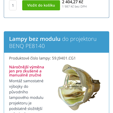
2 404,27 Kč
1 987
Kč bez DPH
Lampy bez modulu
do projektoru
BENQ PE8140
Produktové číslo lampy: 59.J9401.CG1
Náročnější výměna
jen pro zkušené a
manuálně zručné
Montáž samostatné
výbojky do
původního
lampového modulu
projektoru je
podstatně složitější