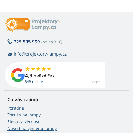
725 595 999
(po-pá 8-16)
info@projektory-lampy.cz
4,9
hvězdiček
545 recenzí
Google
Co vás zajímá
Poradna
Záruka na lampy
Sleva za věrnost
Návod na výměnu lampy