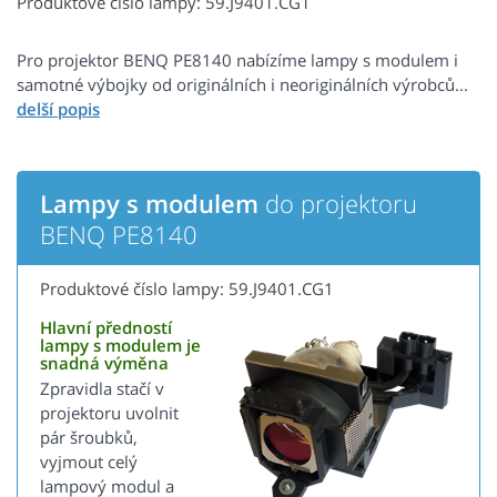
Produktové číslo lampy: 59.J9401.CG1
Pro projektor BENQ PE8140 nabízíme lampy s modulem i
samotné výbojky od originálních i neoriginálních výrobců...
Lampy s modulem
do projektoru
BENQ PE8140
Produktové číslo lampy: 59.J9401.CG1
Hlavní předností
lampy s modulem je
snadná výměna
Zpravidla stačí v
projektoru uvolnit
pár šroubků,
vyjmout celý
lampový modul a