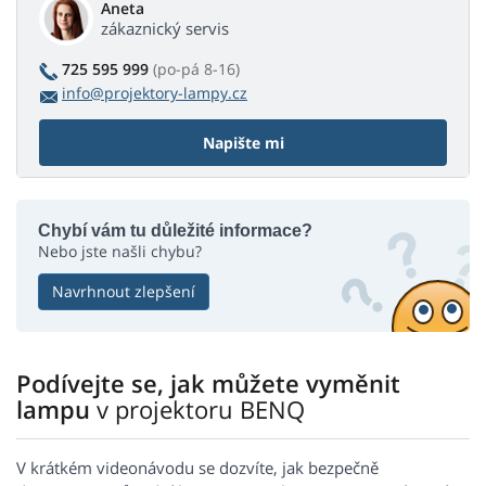
Aneta
zákaznický servis
725 595 999
(po-pá 8-16)
info@projektory-lampy.cz
Napište mi
Chybí vám tu důležité informace?
Nebo jste našli chybu?
Navrhnout zlepšení
Podívejte se, jak můžete vyměnit
lampu
v projektoru BENQ
V krátkém videonávodu se dozvíte, jak bezpečně