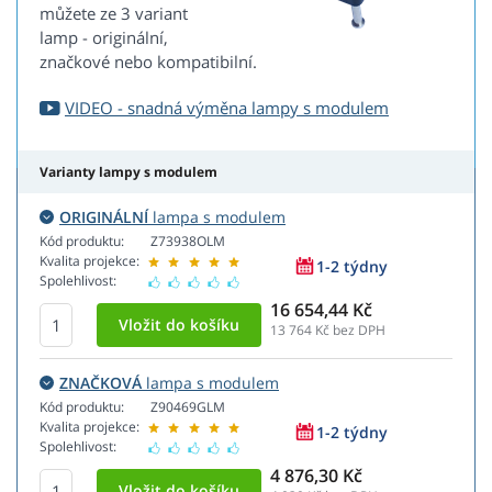
můžete ze 3 variant
lamp - originální,
značkové nebo kompatibilní.
VIDEO - snadná výměna lampy s modulem
Varianty lampy s modulem
ORIGINÁLNÍ
lampa s modulem
Kód produktu:
Z73938OLM
Kvalita projekce:
1-2 týdny
Spolehlivost:
16 654,44 Kč
13 764
Kč bez DPH
ZNAČKOVÁ
lampa s modulem
Kód produktu:
Z90469GLM
Kvalita projekce:
1-2 týdny
Spolehlivost:
4 876,30 Kč