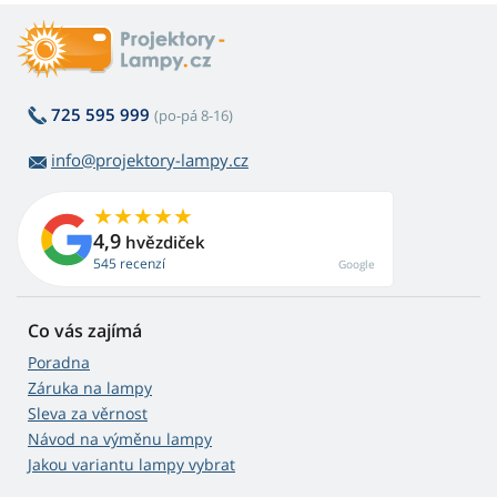
725 595 999
(po-pá 8-16)
info@projektory-lampy.cz
4,9
hvězdiček
545 recenzí
Google
Co vás zajímá
Poradna
Záruka na lampy
Sleva za věrnost
Návod na výměnu lampy
Jakou variantu lampy vybrat