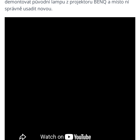
demontovat původní lampu z projektoru BENQ a místo ní
správně usadit novou.