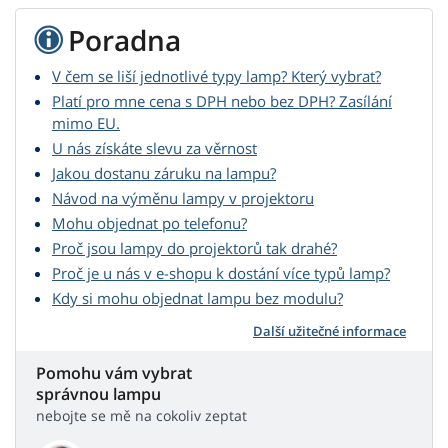
Poradna
V čem se liší jednotlivé typy lamp? Který vybrat?
Platí pro mne cena s DPH nebo bez DPH? Zasílání
mimo EU.
U nás získáte slevu za věrnost
Jakou dostanu záruku na lampu?
Návod na výměnu lampy v projektoru
Mohu objednat po telefonu?
Proč jsou lampy do projektorů tak drahé?
Proč je u nás v e-shopu k dostání více typů lamp?
Kdy si mohu objednat lampu bez modulu?
Další užitečné informace
Pomohu vám vybrat
správnou lampu
nebojte se mě na cokoliv zeptat