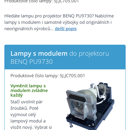
Produktové číslo lampy: 5J.JC705.001
Hledáte lampu pro projektor BENQ PU9730? Nabízíme
lampy s modulem i samotné výbojky od originálních i
neoriginálních výrobců...
Lampy s modulem
do projektoru
BENQ PU9730
Produktové číslo lampy: 5J.JC705.001
Vyměnit lampu s
modulem zvládne
každý
Stačí uvolnit pár
šroubků. Poté
vyjmout celý
lampový modul a
vložit nový. Vybrat si