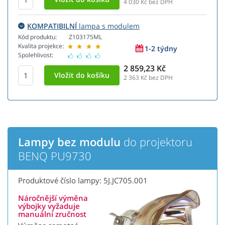
4 030
Kč bez DPH
KOMPATIBILNÍ
lampa s modulem
Kód produktu:
Z103175ML
Kvalita projekce:
1-2 týdny
Spolehlivost:
2 859,23 Kč
2 363
Kč bez DPH
Lampy bez modulu
do projektoru
BENQ PU9730
Produktové číslo lampy: 5J.JC705.001
Náročnější výměna
výbojky vyžaduje
manuální zručnost