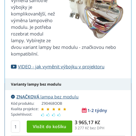
Výměna samotné
výbojky je
komplikovanější, než
výměna lampového
modulu. Je potřeba
rozebrat modul
lampy. Vybírejte ze
dvou variant lampy bez modulu - značkovou nebo
kompatibilní.
VIDEO - jak vyměnit výbojku v projektoru
Varianty lampy bez modulu
ZNAČKOVÁ
lampa bez modulu
Kód produktu:
Z90468OOB
Kvalita projekce:
1-2 týdny
Spolehlivost:
3 965,17 Kč
3 277
Kč bez DPH