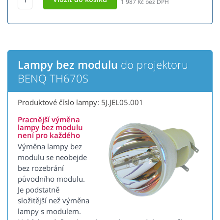
1 987
Kč bez DPH
Lampy bez modulu
do projektoru
BENQ TH670S
Produktové číslo lampy: 5J.JEL05.001
Pracnější výměna
lampy bez modulu
není pro každého
Výměna lampy bez
modulu se neobejde
bez rozebrání
původního modulu.
Je podstatně
složitější než výměna
lampy s modulem.