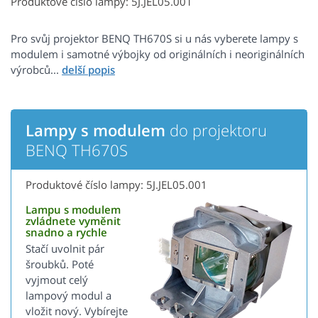
Produktové číslo lampy: 5J.JEL05.001
Pro svůj projektor BENQ TH670S si u nás vyberete lampy s
modulem i samotné výbojky od originálních i neoriginálních
výrobců...
Lampy s modulem
do projektoru
BENQ TH670S
Produktové číslo lampy: 5J.JEL05.001
Lampu s modulem
zvládnete vyměnit
snadno a rychle
Stačí uvolnit pár
šroubků. Poté
vyjmout celý
lampový modul a
vložit nový. Vybírejte