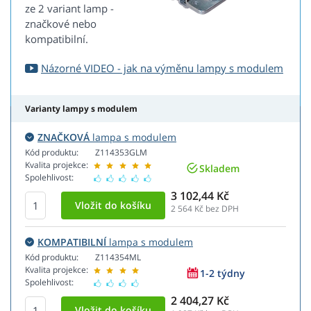
ze 2 variant lamp -
značkové nebo
kompatibilní.
Názorné VIDEO - jak na výměnu lampy s modulem
Varianty lampy s modulem
ZNAČKOVÁ
lampa s modulem
Kód produktu:
Z114353GLM
Kvalita projekce:
Skladem
Spolehlivost:
3 102,44 Kč
2 564
Kč bez DPH
KOMPATIBILNÍ
lampa s modulem
Kód produktu:
Z114354ML
Kvalita projekce:
1-2 týdny
Spolehlivost:
2 404,27 Kč