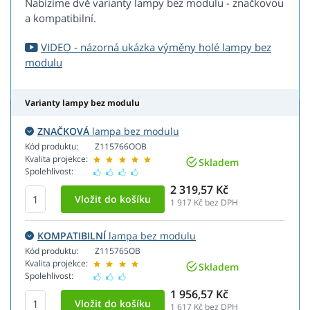
Nabízíme dvě varianty lampy bez modulu - značkovou
a kompatibilní.
VIDEO - názorná ukázka výměny holé lampy bez
modulu
Varianty lampy bez modulu
ZNAČKOVÁ
lampa bez modulu
Kód produktu:
Z115766OOB
Kvalita projekce:
Skladem
Spolehlivost:
2 319,57 Kč
1 917
Kč bez DPH
KOMPATIBILNÍ
lampa bez modulu
Kód produktu:
Z115765OB
Kvalita projekce:
Skladem
Spolehlivost:
1 956,57 Kč
1 617
Kč bez DPH