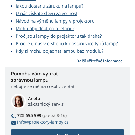
Jakou dostanu záruku na lampu?
U nás získáte slevu za věrnost
Návod na výměnu lampy v projektoru
Mohu objednat po telefonu?
Proč jsou lampy do projektorů tak drahé?
Proč je u nás v e-shopu k dostání více typů lamp?
Kdy si mohu objednat lampu bez modulu?
Další užitečné informace
Pomohu vám vybrat
správnou lampu
nebojte se mě na cokoliv zeptat
Aneta
zákaznický servis
725 595 999
(po-pá 8-16)
info@projektory-lampy.cz