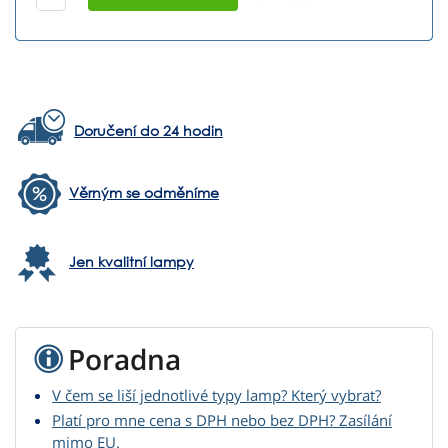
Doručení do 24 hodin
Věrným se odměníme
Jen kvalitní lampy
Poradna
V čem se liší jednotlivé typy lamp? Který vybrat?
Platí pro mne cena s DPH nebo bez DPH? Zasílání
mimo EU.