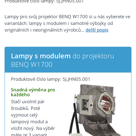
Produktové číslo lampy: 5J.JHN05.001
Lampy pro svůj projektor BENQ W1700 si u nás vyberete ve
variantách: lampy s modulem i samotné výbojky od
originálních i neoriginálních výrobců...
Lampy s modulem
do projektoru
BENQ W1700
Produktové číslo lampy: 5J.JHN05.001
Snadná výměna pro
každého
Stačí uvolnit pár
šroubků. Poté
vyjmout celý
lampový modul a
vložit nový. Na výběr
máte ze 3 variant