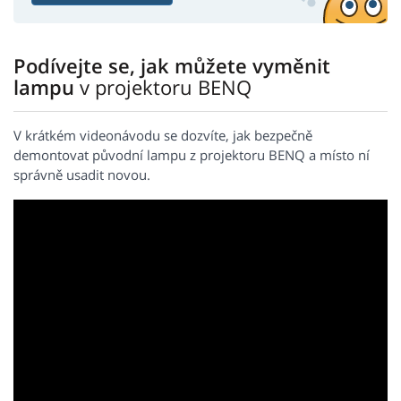
Podívejte se, jak můžete vyměnit
lampu
v projektoru BENQ
V krátkém videonávodu se dozvíte, jak bezpečně
demontovat původní lampu z projektoru BENQ a místo ní
správně usadit novou.