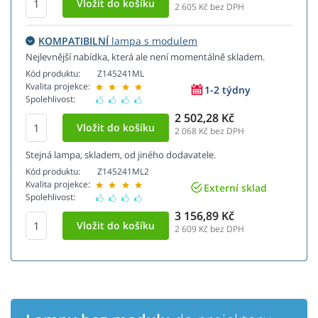
2 605
Kč bez DPH
KOMPATIBILNÍ
lampa s modulem
Nejlevnější nabídka, která ale není momentálně skladem.
Kód produktu:
Z145241ML
Kvalita projekce:
1-2 týdny
Spolehlivost:
2 502,28 Kč
2 068
Kč bez DPH
Stejná lampa, skladem, od jiného dodavatele.
Kód produktu:
Z145241ML2
Kvalita projekce:
Externí sklad
Spolehlivost:
3 156,89 Kč
2 609
Kč bez DPH