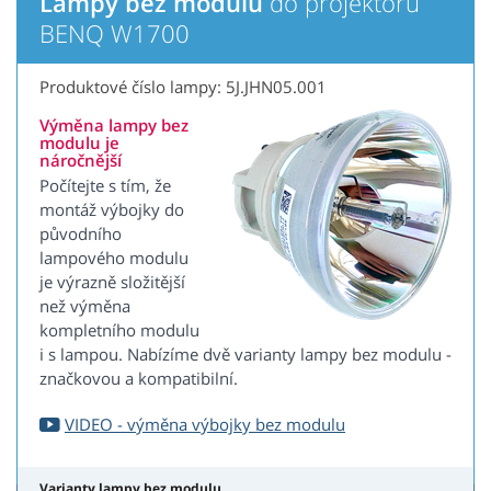
Lampy bez modulu
do projektoru
BENQ W1700
Produktové číslo lampy: 5J.JHN05.001
Výměna lampy bez
modulu je
náročnější
Počítejte s tím, že
montáž výbojky do
původního
lampového modulu
je výrazně složitější
než výměna
kompletního modulu
i s lampou. Nabízíme dvě varianty lampy bez modulu -
značkovou a kompatibilní.
VIDEO - výměna výbojky bez modulu
Varianty lampy bez modulu