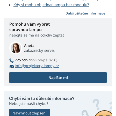
Kdy si mohu objednat lampu bez modulu?
Další užitečné informace
Pomohu vám vybrat
správnou lampu
nebojte se mě na cokoliv zeptat
Aneta
zákaznický servis
725 595 999
(po-pá 8-16)
info@projektory-lampy.cz
Napište mi
Chybí vám tu důležité informace?
Nebo jste našli chybu?
Navrhnout zlepšení